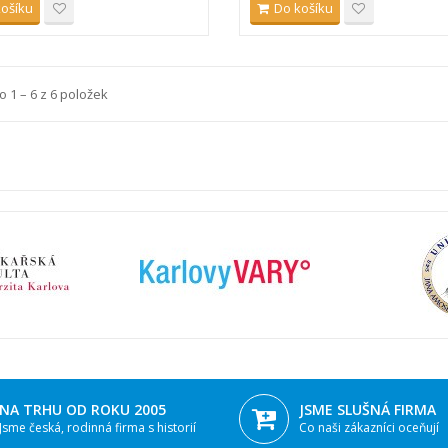
košíku
Do košíku
 1 – 6 z 6 položek
NA TRHU OD ROKU 2005
JSME SLUŠNÁ FIRMA
Jsme česká, rodinná firma s historií
Co naši zákazníci oceňují