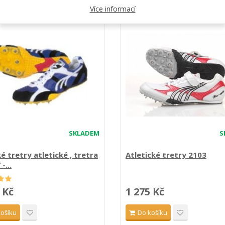
Více informací
SKLADEM
S
é tretry atletické , tretra
Atletické tretry 2103
-...
 Kč
1 275 Kč
košíku
Do košíku