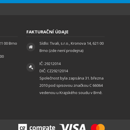
FAKTURAČNÍ ÚDAJE
621 00 Brno
Sídlo: Tivali, s.r.o., Kronova 14, 621 00
Brno (zde není prodejna)
:00
IČ: 29212014
DIČ: CZ29212014
Společnost byla zapsána 31. března
2010 pod spisovou značkou C 66064
vedenou u Krajského soudu v Brně.