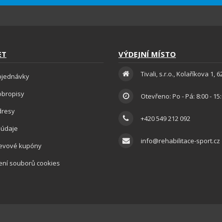
ET
VÝDEJNÍ MÍSTO
Tivali, s.r.o., Kolaříkova 1, 
bjednávky
obropisy
Otevřeno: Po - Pá: 8:00 - 15
dresy
+420 549 212 092
 údaje
info@rehabilitace-sport.cz
levové kupóny
ení souborů cookies