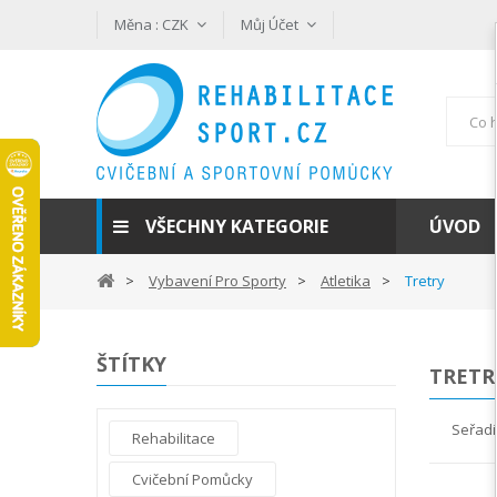
Měna :
CZK
Můj Účet
VŠECHNY KATEGORIE
ÚVOD
Vybavení Pro Sporty
Atletika
Tretry
ŠTÍTKY
TRET
Seřadi
Rehabilitace
Cvičební Pomůcky