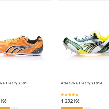
cké tretry 2501
Atletické tretry 2101A
 Kč
1 232 Kč