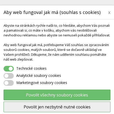
Aby web fungoval jak má (souhlas s cookies)
x
Abyste na stránkách rychle našli to, co hledáte, abychom Vás poznali
a pamatovali si, co máte v košíku, abychom vás neobtěžovali
nevhodnou reklamou nebo abyste se nemuseli pokaždé přihlašovat.
Aby web fungoval jak má, potřebujeme Váš souhlas se zpracováním
souborů cookies, malých souborů, které se dočasně ukládají ve
KONTAKT
DODÁNÍ A TERMÍNY CZ & SK
DÁRK
Vašem prohlížeči. Děkujeme, že nám udělením souhlasu pomáháte
náš web zlepšovat.
Technické cookies
Analytické soubory cookies
Marketingové soubory cookies
RY
Povolit všechny soubory cookies
t podle
Nejprve produkty skladem
Povolit jen nezbytně nutné cookies