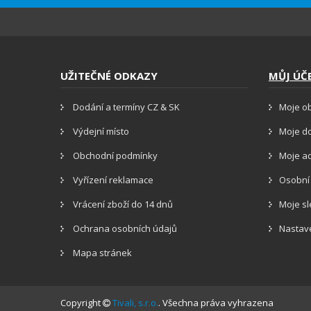
UŽITEČNÉ ODKAZY
MŮJ ÚČ
Dodání a termíny CZ & SK
Moje o
Výdejní místo
Moje d
Obchodní podmínky
Moje a
Vyřízení reklamace
Osobní
Vrácení zboží do 14 dnů
Moje s
Ochrana osobních údajů
Nastav
Mapa stránek
Copyright
Tivali, s.r.o.
. Všechna práva vyhrazena