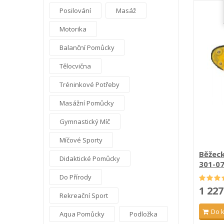
Posilování
Masáž
Motorika
Balanční Pomůcky
Tělocvična
Tréninkové Potřeby
Masážní Pomůcky
Gymnastický Míč
Míčové Sporty
Běžeck
Didaktické Pomůcky
301-07 
Do Přírody
1 227
Rekreační Sport
Do 
Aqua Pomůcky
Podložka