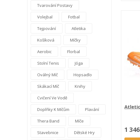
Tvarování Postavy
Volejbal
Fotbal
Tejpování
Atletika
Košíková
Míčky
Aerobic
Florbal
Stolní Tenis
Jóga
Oválný Míč
Hopsadlo
Skákací Míč
Knihy
Cvičení Ve Vodě
Atleti
Doplňky K Míčům
Plavání
Thera Band
Míče
1 346
Stavebnice
Dětské Hry