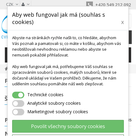
CZK
+420 549 212 092
Aby web fungoval jak má (souhlas s
MŮJ KOŠÍK
cookies)
x
0
Ks /
0 Kč
Abyste na stránkách rychle našli to, co hledáte, abychom
Vás poznali a pamatovali si, co máte v košíku, abychom vás
neobtěžovali nevhodnou reklamou nebo abyste se
KATEGORIE
nemuseli pokaždé přihlašovat.
Aby web fungoval jak má, potřebujeme Váš souhlas se
Posilování A Fitness
Posilovací Gumy, Lana
zpracováním souborů cookies, malých souborů, které se
dočasně ukládají ve Vašem prohlížeči. Děkujeme, že nám
FILTROVÁNÍ
udělením souhlasu pomáháte náš web zlepšovat.
Technické cookies
ŠTÍTKY
Analytické soubory cookies
Marketingové soubory cookies
POSILOVACÍ GUMY, LANA
Počet produktů: 35
Povolit všechny soubory cookies
NEJPRODÁVANĚJŠÍ PRODUKTY V KATEGORII