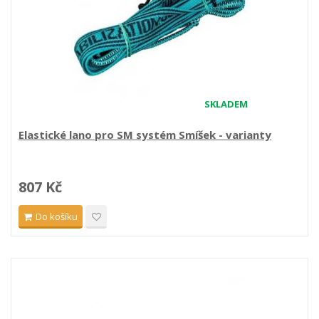
SKLADEM
Elastické lano pro SM systém Smíšek - varianty
807 Kč
Do košíku