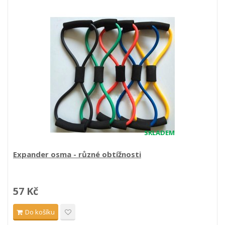
SKLADEM
Expander osma - různé obtížnosti
57 Kč
Do košíku