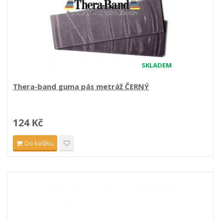
SKLADEM
Thera-band guma pás metráž ČERNÝ
124 Kč
Do košíku