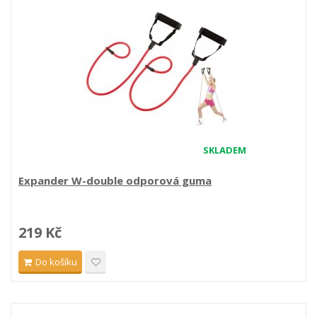
SKLADEM
Expander W-double odporová guma
219 Kč
Do košíku