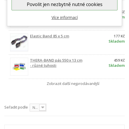
Povolit jen nezbytně nutné cookies
Aerobic band 200 x 15 cm -
151 Kč
různé tuhosti
Skladem
Více informací
Elastic Band 85 x 5 cm
177 Kč
Skladem
THERA-BAND pás 550 x 13 cm
459 Kč
- různé tuhosti
Skladem
Zobrazit další nejprodávanější
Seřadit podle
Nejprve produkty skladem