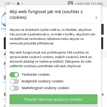
CZK
+420 549 212 092
Aby web fungoval jak má (souhlas s
MŮJ KOŠÍK
cookies)
x
0
Ks /
0 Kč
Abyste na stránkách rychle našli to, co hledáte, abychom
Vás poznali a pamatovali si, co máte v košíku, abychom vás
neobtěžovali nevhodnou reklamou nebo abyste se
KATEGORIE
nemuseli pokaždé přihlašovat.
Aby web fungoval jak má, potřebujeme Váš souhlas se
Balanční Cvičení
Bosu, Jumpery
zpracováním souborů cookies, malých souborů, které se
dočasně ukládají ve Vašem prohlížeči. Děkujeme, že nám
FILTROVÁNÍ
udělením souhlasu pomáháte náš web zlepšovat.
Technické cookies
ŠTÍTKY
Analytické soubory cookies
Marketingové soubory cookies
BOSU, JUMPERY
Počet produktů: 8
Povolit všechny soubory cookies
Seřadit podle
Nejprve produkty skladem