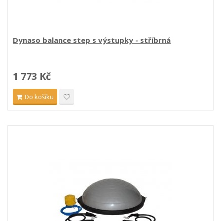
Dynaso balance step s výstupky - stříbrná
1 773 Kč
Do košíku