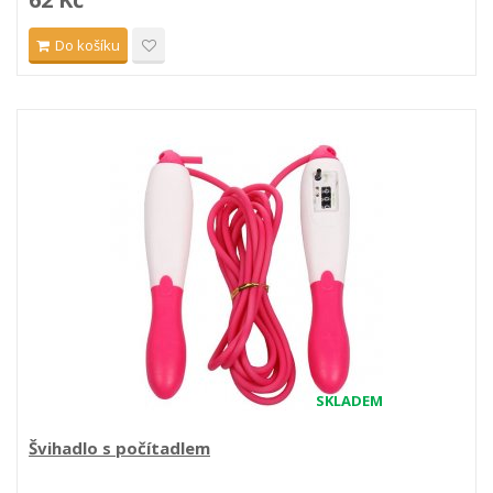
Do košíku
SKLADEM
Švihadlo s počítadlem