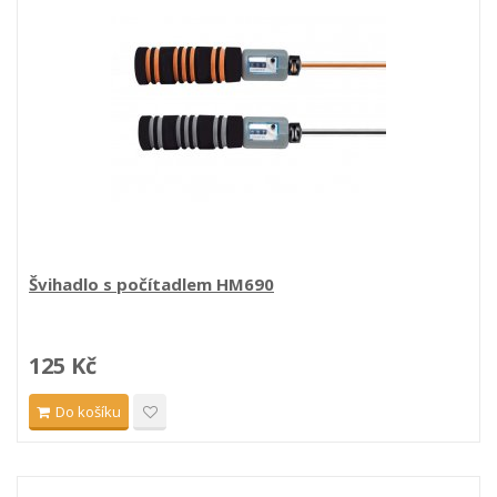
Švihadlo s počítadlem HM690
125 Kč
Do košíku