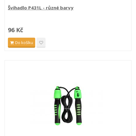
Švihadlo P431L - různé barvy
96 Kč
Do košíku