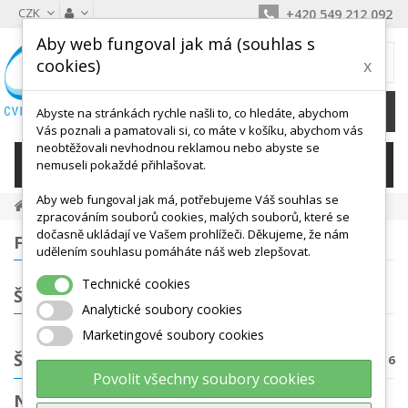
CZK
+420 549 212 092
Aby web fungoval jak má (souhlas s
MŮJ KOŠÍK
cookies)
x
0
Ks /
0 Kč
Abyste na stránkách rychle našli to, co hledáte, abychom
Vás poznali a pamatovali si, co máte v košíku, abychom vás
neobtěžovali nevhodnou reklamou nebo abyste se
KATEGORIE
nemuseli pokaždé přihlašovat.
Aby web fungoval jak má, potřebujeme Váš souhlas se
Posilování A Fitness
Švihadla
zpracováním souborů cookies, malých souborů, které se
dočasně ukládají ve Vašem prohlížeči. Děkujeme, že nám
FILTROVÁNÍ
udělením souhlasu pomáháte náš web zlepšovat.
Technické cookies
ŠTÍTKY
Analytické soubory cookies
Marketingové soubory cookies
ŠVIHADLA
Počet produktů: 16
Povolit všechny soubory cookies
NEJPRODÁVANĚJŠÍ PRODUKTY V KATEGORII