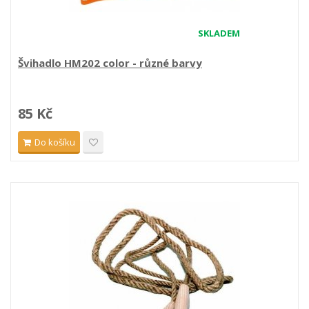
SKLADEM
Švihadlo HM202 color - různé barvy
85 Kč
Do košíku