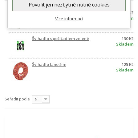
Povolit jen nezbytně nutné cookies
Švihadlo JUTA - různé délky
104 Kč
Skladem
Více informací
Švihadlo s počítadlem zelené
130 Kč
Skladem
Švihadlo lano 5 m
125 Kč
Skladem
Seřadit podle
Nejprve produkty skladem