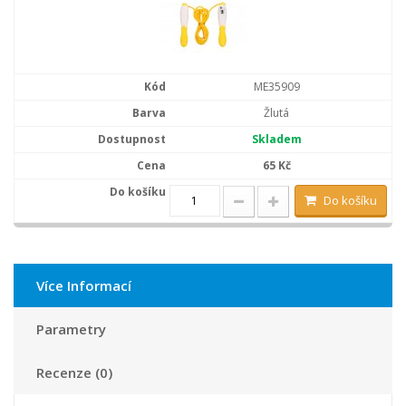
ME35909
Žlutá
Skladem
65 Kč
Do košíku
Více Informací
Parametry
Recenze (0)