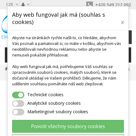
CZK
+420 549 212 092
Aby web fungoval jak má (souhlas s
MŮJ KOŠÍK
cookies)
x
0
Ks /
0 Kč
Abyste na stránkách rychle našli to, co hledáte, abychom
Vás poznali a pamatovali si, co máte v košíku, abychom vás
neobtěžovali nevhodnou reklamou nebo abyste se
KATEGORIE
nemuseli pokaždé přihlašovat.
Aby web fungoval jak má, potřebujeme Váš souhlas se
Vybavení Pro Sporty
Atletika
Švihadla, Šplhací Lana
zpracováním souborů cookies, malých souborů, které se
Švihadlo S Počítadlem
dočasně ukládají ve Vašem prohlížeči. Děkujeme, že nám
udělením souhlasu pomáháte náš web zlepšovat.
Technické cookies
Analytické soubory cookies
Marketingové soubory cookies
Povolit všechny soubory cookies