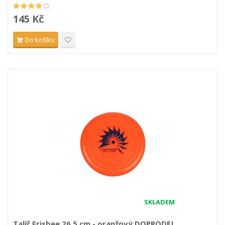
145 Kč
Do košíku
SKLADEM
Talíř Frisbee 26.5 cm - oranžový DOPRODEJ