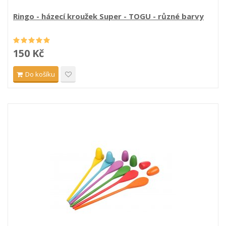
Ringo - házecí kroužek Super - TOGU - různé barvy
150 Kč
Do košíku