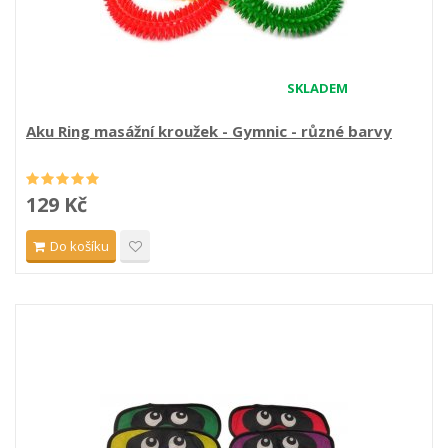
SKLADEM
Aku Ring masážní kroužek - Gymnic - různé barvy
129 Kč
Do košíku