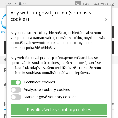
CZK
+420 549 212 092
Aby web fungoval jak má (souhlas s
MŮJ KOŠÍK
cookies)
x
0
Ks /
0 Kč
Abyste na stránkách rychle našli to, co hledáte, abychom
Vás poznali a pamatovali si, co máte v košíku, abychom vás
neobtěžovali nevhodnou reklamou nebo abyste se
KATEGORIE
nemuseli pokaždé přihlašovat.
Aby web fungoval jak má, potřebujeme Váš souhlas se
Dětské Aktivity, Didaktika
Hry V Kolektivu
zpracováním souborů cookies, malých souborů, které se
dočasně ukládají ve Vašem prohlížeči. Děkujeme, že nám
FILTROVÁNÍ
udělením souhlasu pomáháte náš web zlepšovat.
Technické cookies
ŠTÍTKY
Analytické soubory cookies
Marketingové soubory cookies
HRY V KOLEKTIVU
Počet produktů: 58
Povolit všechny soubory cookies
NEJPRODÁVANĚJŠÍ PRODUKTY V KATEGORII