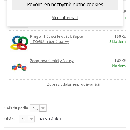
Povolit jen nezbytně nutné cookies
GONGE Psychomotorický
555 Kč
padák - různé velikosti
Skladem
Více informací
Ringo - házecí kroužek Super
150 Kč
- TOGU - různé barvy
Skladem
Žonglovací míčky 3 kusy
142 Kč
Skladem
Zobrazit další nejprodávanější
Seřadit podle
Nejprve produkty skladem
na stránku
Ukázat
45