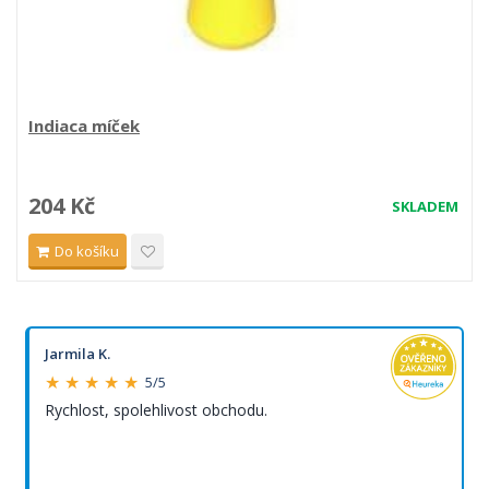
Indiaca míček
204 Kč
SKLADEM
Do košíku
Jarmila K.
★ ★ ★ ★ ★
5/5
Rychlost, spolehlivost obchodu.