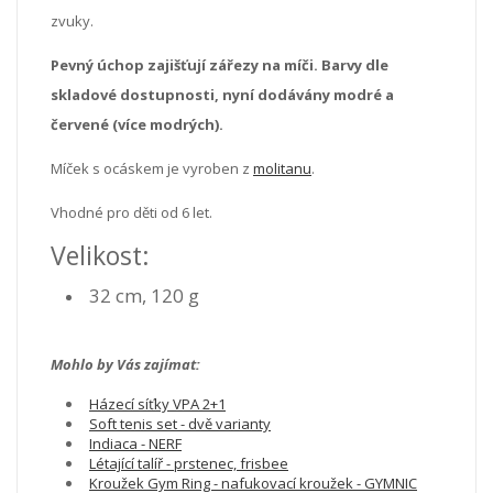
zvuky.
Pevný úchop zajišťují zářezy na míči. Barvy dle
skladové dostupnosti, nyní dodávány modré a
červené (více modrých).
Míček s ocáskem je vyroben z
molitanu
.
Vhodné pro děti od 6 let.
Velikost:
32 cm, 120 g
Mohlo by Vás zajímat:
Házecí síťky VPA 2+1
Soft tenis set - dvě varianty
Indiaca - NERF
Létající talíř - prstenec, frisbee
Kroužek Gym Ring - nafukovací kroužek - GYMNIC