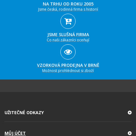
NA TRHU OD ROKU 2005
Jsme česká, rodinná firma s historií
JSME SLUŠNÁ FIRMA
Co naši zákazníci oceňují
VZORKOVÁ PRODEJNA V BRNĚ
Možnost prohlédnout si zboží
UŽITEČNÉ ODKAZY
MŮJ ÚČET