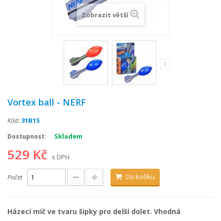
Zobrazit větší
Vortex ball - NERF
Kód:
31B15
Skladem
Dostupnost:
529 Kč
s DPH
Do košíku
Počet
Házecí míč ve tvaru šipky pro delší dolet. Vhodná