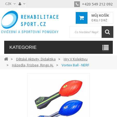
CZK
+420 549 212 092
MŮJ KOŠÍK
0
Ks /
0 Kč
KATEGORIE
Dětské Aktivity, Didaktika
Hry V Kolektivu
Házedla, Frisbee, Ringo Aj.
Vortex Ball - NERF