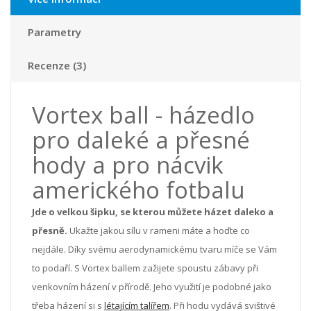
Parametry
Recenze (3)
Vortex ball - házedlo
pro daleké a přesné
hody a pro nácvik
amerického fotbalu
Jde o velkou šipku, se kterou můžete házet daleko a
přesně.
Ukažte jakou sílu v rameni máte a hoďte co
nejdále. Díky svému aerodynamickému tvaru míče se Vám
to podaří. S Vortex ballem zažijete spoustu zábavy při
venkovním házení v přírodě. Jeho využití je podobné jako
třeba házení si s
létajícím talířem
. Při hodu vydává svištivé