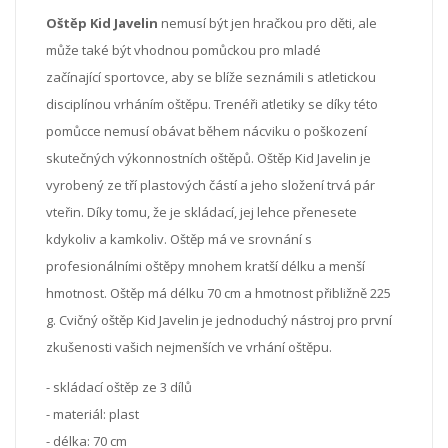
Oštěp Kid Javelin
nemusí být jen hračkou pro děti, ale
může také být vhodnou pomůckou pro mladé
začínající sportovce, aby se blíže seznámili s atletickou
disciplínou vrháním oštěpu. Trenéři atletiky se díky této
pomůcce nemusí obávat během nácviku o poškození
skutečných výkonnostních oštěpů. Oštěp Kid Javelin je
vyrobený ze tří plastových částí a jeho složení trvá pár
vteřin. Díky tomu, že je skládací, jej lehce přenesete
kdykoliv a kamkoliv. Oštěp má ve srovnání s
profesionálními oštěpy mnohem kratší délku a menší
hmotnost. Oštěp má délku 70 cm a hmotnost přibližně 225
g. Cvičný oštěp Kid Javelin je jednoduchý nástroj pro první
zkušenosti vašich nejmenších ve vrhání oštěpu.
- skládací oštěp ze 3 dílů
- materiál: plast
- délka: 70 cm