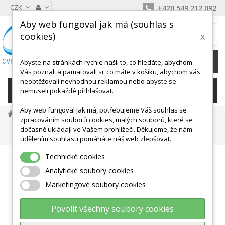
CZK
+420 549 212 092
Aby web fungoval jak má (souhlas s
MŮJ KOŠÍK
cookies)
x
0
Ks /
0 Kč
Abyste na stránkách rychle našli to, co hledáte, abychom
Vás poznali a pamatovali si, co máte v košíku, abychom vás
neobtěžovali nevhodnou reklamou nebo abyste se
KATEGORIE
nemuseli pokaždé přihlašovat.
Aby web fungoval jak má, potřebujeme Váš souhlas se
Dětské Aktivity, Didaktika
Hry V Kolektivu
zpracováním souborů cookies, malých souborů, které se
Házedla, Frisbee, Ringo Aj.
dočasně ukládají ve Vašem prohlížeči. Děkujeme, že nám
Dětský Plastový Oštěp - 70 Cm , Skládací
udělením souhlasu pomáháte náš web zlepšovat.
Technické cookies
Analytické soubory cookies
Marketingové soubory cookies
Povolit všechny soubory cookies