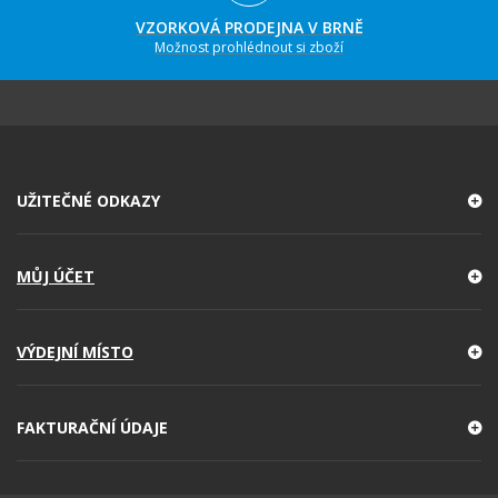
VZORKOVÁ PRODEJNA V BRNĚ
Možnost prohlédnout si zboží
UŽITEČNÉ ODKAZY
MŮJ ÚČET
VÝDEJNÍ MÍSTO
FAKTURAČNÍ ÚDAJE