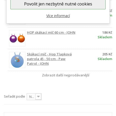
Povolit jen nezbytně nutné cookies
Skákací míč - Hop Stitch 45 -
184 Kč
50 cm John
Skladem
Více informací
HOP skákací míč 60 cm - JOHN
186 Kč
Skladem
Skákací míč - Hop Tlapková
205 Kč
patrola 45 - 50 cm - Paw
Skladem
Patrol - JOHN
Zobrazit další nejprodávanější
Seřadit podle
Nejprve produkty skladem