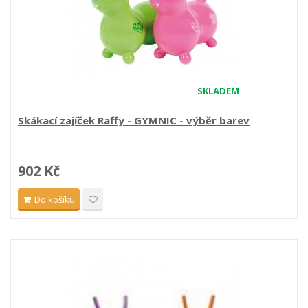
SKLADEM
Skákací zajíček Raffy - GYMNIC - výběr barev
902 Kč
Do košíku