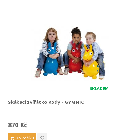
SKLADEM
Skákací zvířátko Rody - GYMNIC
870 Kč
Do košíku