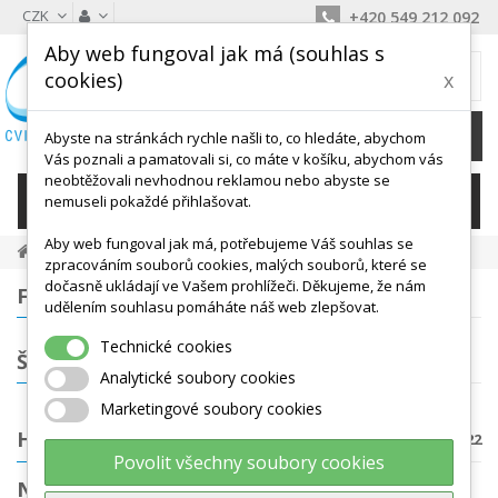
CZK
+420 549 212 092
Aby web fungoval jak má (souhlas s
MŮJ KOŠÍK
cookies)
x
0
Ks /
0 Kč
Abyste na stránkách rychle našli to, co hledáte, abychom
Vás poznali a pamatovali si, co máte v košíku, abychom vás
neobtěžovali nevhodnou reklamou nebo abyste se
KATEGORIE
nemuseli pokaždé přihlašovat.
Aby web fungoval jak má, potřebujeme Váš souhlas se
Dětské Aktivity, Didaktika
Hopsadla, Skákadla
zpracováním souborů cookies, malých souborů, které se
dočasně ukládají ve Vašem prohlížeči. Děkujeme, že nám
FILTROVÁNÍ
udělením souhlasu pomáháte náš web zlepšovat.
Technické cookies
ŠTÍTKY
Analytické soubory cookies
Marketingové soubory cookies
HOPSADLA, SKÁKADLA
Počet produktů: 22
Povolit všechny soubory cookies
NEJPRODÁVANĚJŠÍ PRODUKTY V KATEGORII