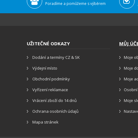
Poradíme a pomůžeme s výběrem
UŽITEČNÉ ODKAZY
MŮJ ÚČ
Dodání a termíny CZ & SK
Moje o
Výdejní místo
Moje d
Obchodní podmínky
Moje a
Vyřízení reklamace
Osobní
Vrácení zboží do 14 dnů
Moje s
Ochrana osobních údajů
Nastav
Mapa stránek