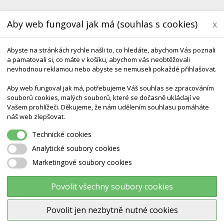
Aby web fungoval jak má (souhlas s cookies)
x
Abyste na stránkách rychle našli to, co hledáte, abychom Vás poznali
a pamatovali si, co máte v košíku, abychom vás neobtěžovali
nevhodnou reklamou nebo abyste se nemuseli pokaždé přihlašovat.
Aby web fungoval jak má, potřebujeme Váš souhlas se zpracováním
souborů cookies, malých souborů, které se dočasně ukládají ve
KONTAKT
DODÁNÍ A TERMÍNY CZ & SK
DÁRK
Vašem prohlížeči. Děkujeme, že nám udělením souhlasu pomáháte
náš web zlepšovat.
Houpací Podstavec Pod Zvířátka Rody, Gyffy A Raffy - GYMNIC
Technické cookies
Analytické soubory cookies
Marketingové soubory cookies
Houpací podstavec pod zvířátk
Rody, Gyffy a Raffy - GYMNIC
Povolit všechny soubory cookies
Povolit jen nezbytně nutné cookies
Výrobce:
Gymnic