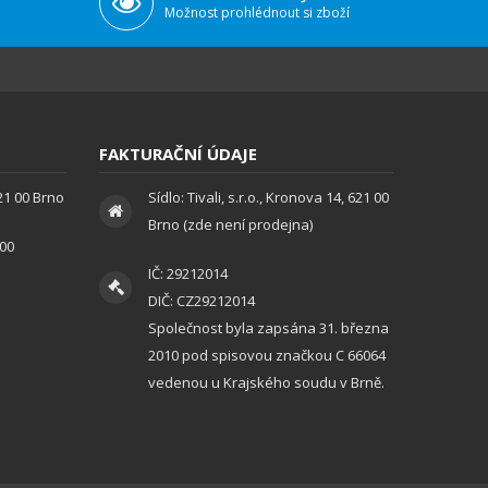
Možnost prohlédnout si zboží
FAKTURAČNÍ ÚDAJE
621 00 Brno
Sídlo: Tivali, s.r.o., Kronova 14, 621 00
Brno (zde není prodejna)
:00
IČ: 29212014
DIČ: CZ29212014
Společnost byla zapsána 31. března
2010 pod spisovou značkou C 66064
vedenou u Krajského soudu v Brně.