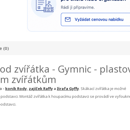
 (0)
d zvířátka - Gymnic - plasto
ím zvířátkům
o -
koník Rody
,
zajíček Raffy
a
žirafa Gyffy
. Skákací zvířátka je možné
podstavci. Montáž zvířátka k houpacímu podstavci se provádí ve vyfouk
podstavci.