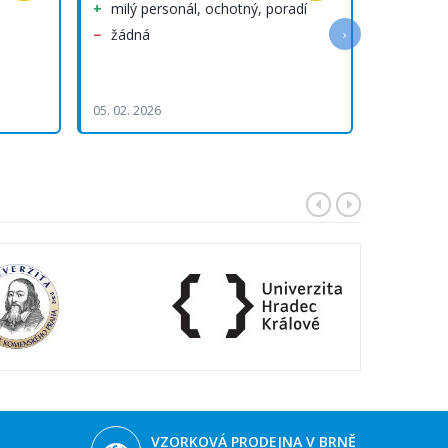
milý personál, ochotný, poradí
velký 
objedn
žádná
›
výborná 
přejemná 
05. 02. 2026
29. 01. 202
VZORKOVÁ PRODEJNA V BRNĚ