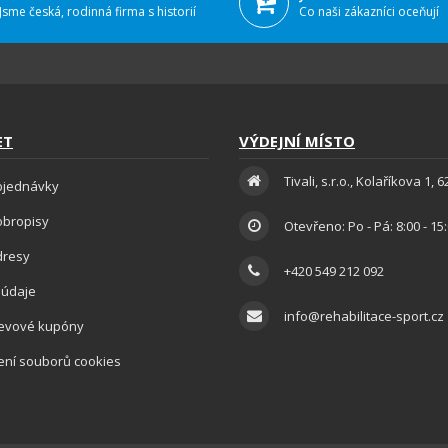
Jsme česká, rodinná firma s historií
Co naši zákazníci oceňují
ET
VÝDEJNÍ MÍSTO
Tivali, s.r.o., Kolaříkova 1, 
bjednávky
obropisy
Otevřeno: Po - Pá: 8:00 - 15
dresy
+420 549 212 092
 údaje
info@rehabilitace-sport.cz
levové kupóny
ení souborů cookies