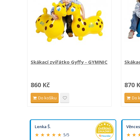
Skákací zvířátko Gyffy - GYMNIC
Skákac
860 Kč
870 
Do košíku
Do 
Lenka Š.
Věnces
★ ★ ★ ★ ★
★ ★ 
5/5