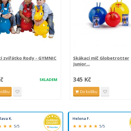
í zvířátko Rody - GYMNIC
Skákací míč Globetrotter
Junior...
Kč
345 Kč
SKLADEM
košíku
Do košíku
lava K.
Helena F.
★ ★ ★
★ ★ ★ ★ ★
5/5
5/5