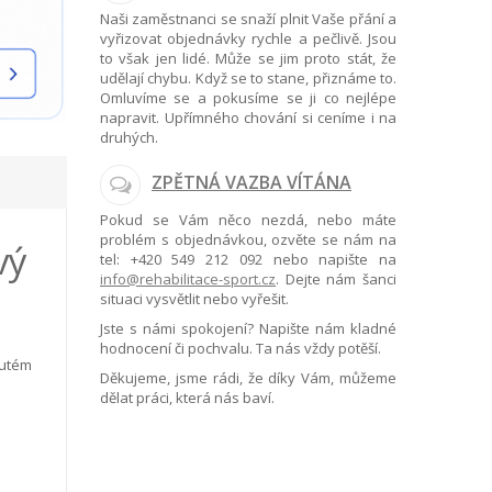
Naši zaměstnanci se snaží plnit Vaše přání a
vyřizovat objednávky rychle a pečlivě. Jsou
to však jen lidé. Může se jim proto stát, že
udělají chybu. Když se to stane, přiznáme to.
Omluvíme se a pokusíme se ji co nejlépe
napravit. Upřímného chování si ceníme i na
druhých.
ZPĚTNÁ VAZBA VÍTÁNA
Pokud se Vám něco nezdá, nebo máte
problém s objednávkou, ozvěte se nám na
vý
tel:
+420 549 212 092
nebo napište na
info@rehabilitace-sport.cz
. Dejte nám šanci
situaci vysvětlit nebo vyřešit.
Jste s námi spokojení? Napište nám kladné
hodnocení či pochvalu. Ta nás vždy potěší.
nutém
Děkujeme, jsme rádi, že díky Vám, můžeme
dělat práci, která nás baví.