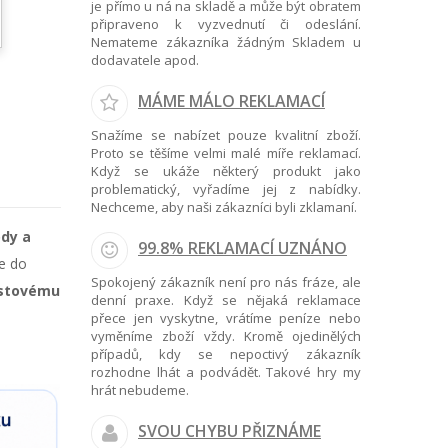
je přímo u ná na skladě a může být obratem
připraveno k vyzvednutí či odeslání.
Nemateme zákazníka žádným Skladem u
dodavatele apod.
MÁME MÁLO REKLAMACÍ
Snažíme se nabízet pouze kvalitní zboží.
Proto se těšíme velmi malé míře reklamací.
Když se ukáže některý produkt jako
problematický, vyřadíme jej z nabídky.
Nechceme, aby naši zákazníci byli zklamaní.
ody a
99.8% REKLAMACÍ UZNÁNO
e do
Spokojený zákazník není pro nás fráze, ale
astovému
denní praxe. Když se nějaká reklamace
přece jen vyskytne, vrátíme peníze nebo
vyměníme zboží vždy. Kromě ojedinělých
případů, kdy se nepoctivý zákazník
rozhodne lhát a podvádět. Takové hry my
hrát nebudeme.
SVOU CHYBU PŘIZNÁME