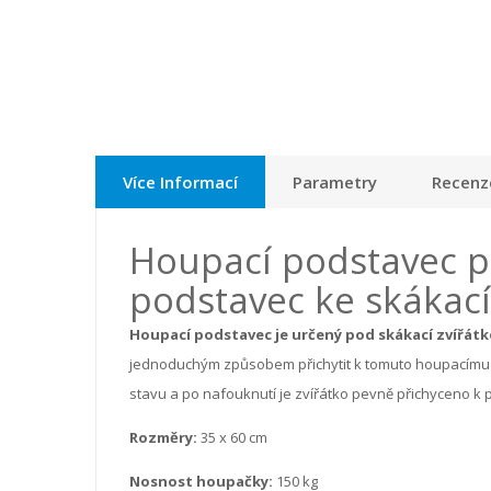
Více Informací
Parametry
Recenze
Houpací podstavec po
podstavec ke skákac
Houpací podstavec je určený pod skákací zvířátk
jednoduchým způsobem přichytit k tomuto houpacímu 
stavu a po nafouknutí je zvířátko pevně přichyceno k 
Rozměry:
35 x 60 cm
Nosnost houpačky:
150 kg