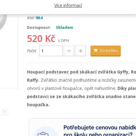
Více informací
Kategorie:
Hopsadla, skákadla
Kód:
9A4
Skladem
Dostupnost:
520 Kč
s DPH
Do košíku
Počet
Houpací podstavec pod skákací zvířátka Gyffy, R
Raffy.
Zvířátko značně podhustíme a nožičky zasunem
otvorů v plastové houpačce, opět nahustíme.
Díky pl
podstavci se ze skákacího zvířátka snadno stane
houpačka.