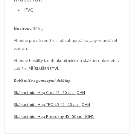
PVC
Nosnost:
50 kg
Vhodné pro děti od 3 let - obsahuje zátku, aby neucházel
vzduch.
Vhodné hustilky k nafouknutí míče na skákání naleznete v
záložce
PŘÍSLUŠENSTVÍ
.
Další míče s gumovými držátky:
Skákací míč - Hop Cars 45 - 50 cm - JOHN
Skákací míč - Hop TROLLS 45 - 50 cm - JOHN
Skákací míč - Hop Princezny 45 - 50 cm - JOHN