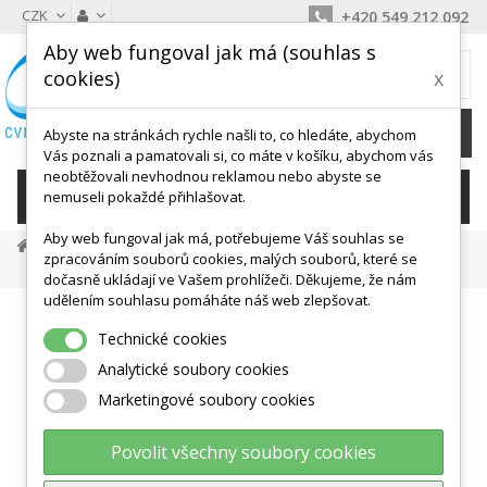
CZK
+420 549 212 092
Aby web fungoval jak má (souhlas s
MŮJ KOŠÍK
cookies)
x
0
Ks /
0 Kč
Abyste na stránkách rychle našli to, co hledáte, abychom
Vás poznali a pamatovali si, co máte v košíku, abychom vás
neobtěžovali nevhodnou reklamou nebo abyste se
KATEGORIE
nemuseli pokaždé přihlašovat.
Aby web fungoval jak má, potřebujeme Váš souhlas se
Dětské Aktivity, Didaktika
Hopsadla, Skákadla
zpracováním souborů cookies, malých souborů, které se
Skákací Míč - Hop Frozen 45 - 50 Cm - JOHN
dočasně ukládají ve Vašem prohlížeči. Děkujeme, že nám
udělením souhlasu pomáháte náš web zlepšovat.
Technické cookies
Analytické soubory cookies
Marketingové soubory cookies
Povolit všechny soubory cookies