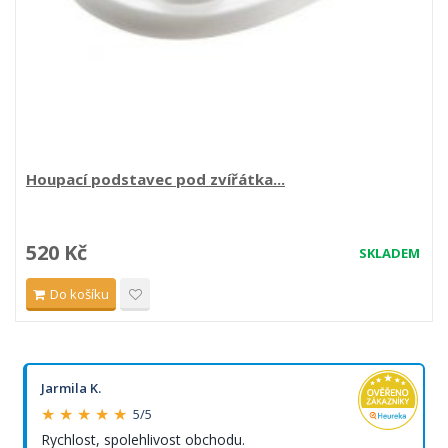
Houpací podstavec pod zvířátka...
520 Kč
SKLADEM
Do košíku
Jarmila K.
★ ★ ★ ★ ★
5/5
Rychlost, spolehlivost obchodu.