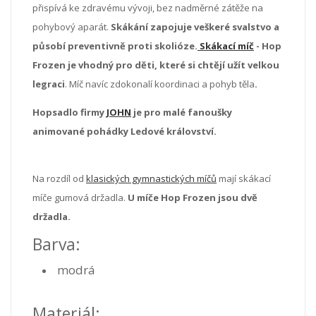
přispívá ke zdravému vývoji, bez nadměrné zátěže na
pohybový aparát.
Skákání zapojuje veškeré svalstvo a
působí preventivně proti skolióze.
Skákací míč
- Hop
Frozen je vhodný pro děti, které si chtějí užít velkou
legraci
. Míč navíc zdokonalí koordinaci a pohyb těla
.
Hopsadlo firmy
JOHN
je pro malé fanoušky
animované pohádky Ledové království.
Na rozdíl od
klasických gymnastických míčů
mají skákací
míče gumová držadla.
U míče Hop Frozen jsou dvě
držadla.
Barva:
modrá
Materiál: