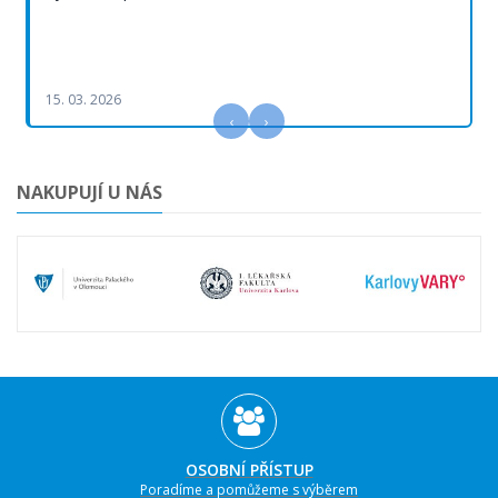
15. 03. 2026
‹
›
NAKUPUJÍ U NÁS
OSOBNÍ PŘÍSTUP
Poradíme a pomůžeme s výběrem