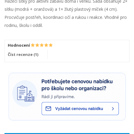
Házecí síťky pro aktivní zábavu doma i venku. Sada obsahuje 2×
síťku (modrá + oranžová) a 1× žlutý plastový míček (4 cm).
Procvičuje postřeh, koordinaci očí a rukou i reakce. Vhodné pro
rodinu, školu i oddíl.
Hodnocení
Číst recenze (
1
)