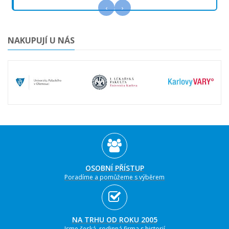
‹
›
NAKUPUJÍ U NÁS
OSOBNÍ PŘÍSTUP
Poradíme a pomůžeme s výběrem
NA TRHU OD ROKU 2005
Jsme česká, rodinná firma s historií