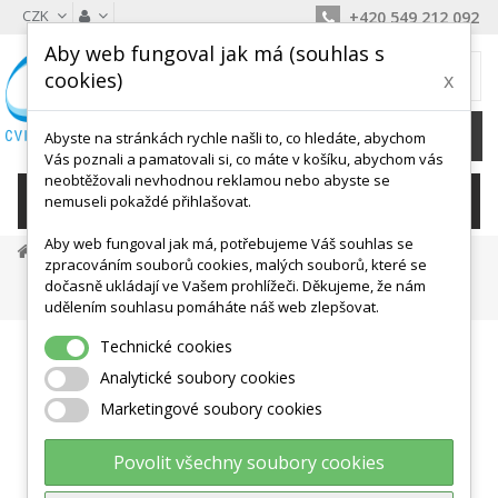
CZK
+420 549 212 092
Aby web fungoval jak má (souhlas s
MŮJ KOŠÍK
cookies)
x
0
Ks /
0 Kč
Abyste na stránkách rychle našli to, co hledáte, abychom
Vás poznali a pamatovali si, co máte v košíku, abychom vás
neobtěžovali nevhodnou reklamou nebo abyste se
KATEGORIE
nemuseli pokaždé přihlašovat.
Aby web fungoval jak má, potřebujeme Váš souhlas se
Dětské Aktivity, Didaktika
Hry V Kolektivu
zpracováním souborů cookies, malých souborů, které se
Házedla, Frisbee, Ringo Aj.
dočasně ukládají ve Vašem prohlížeči. Děkujeme, že nám
Házecí Síťky S Míčkem VPA 2 Síťky A Míček
udělením souhlasu pomáháte náš web zlepšovat.
Technické cookies
Analytické soubory cookies
Marketingové soubory cookies
Povolit všechny soubory cookies