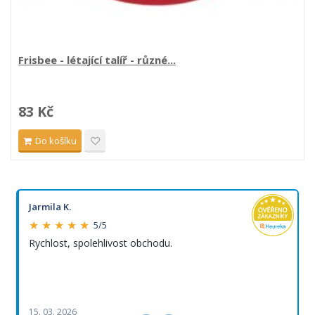
Frisbee - létající talíř - různé...
83 Kč
Do košíku
Jarmila K.
★ ★ ★ ★ ★
5/5
Rychlost, spolehlivost obchodu.
15. 03. 2026