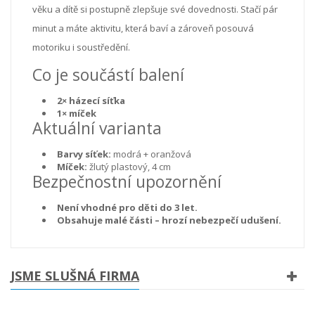
věku a dítě si postupně zlepšuje své dovednosti. Stačí pár
minut a máte aktivitu, která baví a zároveň posouvá
motoriku i soustředění.
Co je součástí balení
2× házecí síťka
1× míček
Aktuální varianta
Barvy síťek:
modrá + oranžová
Míček:
žlutý plastový, 4 cm
Bezpečnostní upozornění
Není vhodné pro děti do 3 let.
Obsahuje malé části – hrozí nebezpečí udušení.
JSME SLUŠNÁ FIRMA