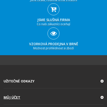
JSME SLUŠNÁ FIRMA
Co naši zákazníci oceňují
VZORKOVÁ PRODEJNA V BRNĚ
Možnost prohlédnout si zboží
UŽITEČNÉ ODKAZY
MŮJ ÚČET