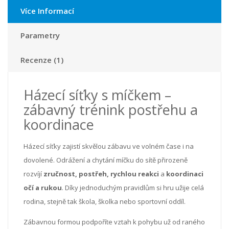
Více Informací
Parametry
Recenze (1)
Házecí síťky s míčkem –
zábavný trénink postřehu a
koordinace
Házecí síťky zajistí skvělou zábavu ve volném čase i na
dovolené. Odrážení a chytání míčku do sítě přirozeně
rozvíjí
zručnost, postřeh, rychlou reakci
a
koordinaci
očí a rukou
. Díky jednoduchým pravidlům si hru užije celá
rodina, stejně tak škola, školka nebo sportovní oddíl.
Zábavnou formou podpoříte vztah k pohybu už od raného