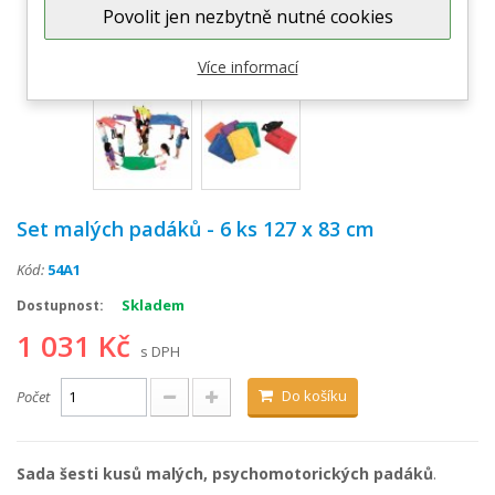
Povolit jen nezbytně nutné cookies
Zobrazit větší
Více informací
Set malých padáků - 6 ks 127 x 83 cm
Kód:
54A1
Skladem
Dostupnost:
1 031 Kč
s DPH
Do košíku
Počet
Sada šesti kusů malých, psychomotorických padáků
.