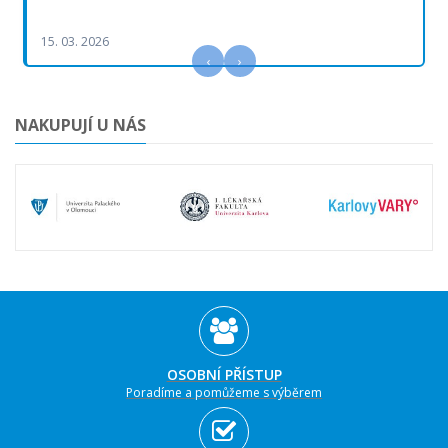
15. 03. 2026
‹
›
NAKUPUJÍ U NÁS
OSOBNÍ PŘÍSTUP
Poradíme a pomůžeme s výběrem