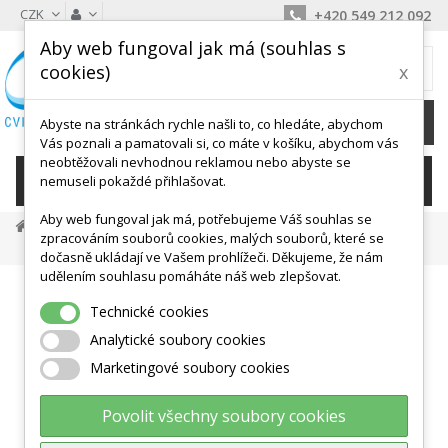
CZK
+420 549 212 092
Aby web fungoval jak má (souhlas s
MŮJ KOŠÍK
cookies)
x
0
Ks /
0 Kč
Abyste na stránkách rychle našli to, co hledáte, abychom
Vás poznali a pamatovali si, co máte v košíku, abychom vás
neobtěžovali nevhodnou reklamou nebo abyste se
KATEGORIE
nemuseli pokaždé přihlašovat.
Aby web fungoval jak má, potřebujeme Váš souhlas se
Dětské Aktivity, Didaktika
Hry V Kolektivu
zpracováním souborů cookies, malých souborů, které se
Látkové Padáky
Set Malých Padáků - 6 Ks 127 X 83 Cm
dočasně ukládají ve Vašem prohlížeči. Děkujeme, že nám
udělením souhlasu pomáháte náš web zlepšovat.
Technické cookies
Analytické soubory cookies
Marketingové soubory cookies
Povolit všechny soubory cookies