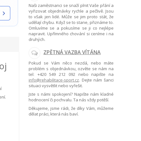
Naši zaměstnanci se snaží plnit Vaše přání a
vyřizovat objednávky rychle a pečlivě. Jsou
to však jen lidé. Může se jim proto stát, že
udělají chybu. Když se to stane, přiznáme to.
Omluvíme se a pokusíme se ji co nejlépe
napravit. Upřímného chování si ceníme i na
druhých.
ZPĚTNÁ VAZBA VÍTÁNA
oj
Pokud se Vám něco nezdá, nebo máte
problém s objednávkou, ozvěte se nám na
tel:
+420 549 212 092
nebo napište na
info@rehabilitace-sport.cz
. Dejte nám šanci
situaci vysvětlit nebo vyřešit.
í
Jste s námi spokojení? Napište nám kladné
ení.
hodnocení či pochvalu. Ta nás vždy potěší.
Děkujeme, jsme rádi, že díky Vám, můžeme
dělat práci, která nás baví.