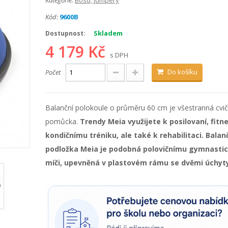
Kategorie:
Bosu, jumpery
Kód:
9600B
Skladem
Dostupnost:
4 179 Kč
s DPH
Do košíku
Počet
Balanční polokoule o průměru 60 cm je všestranná cvič
pomůcka.
Trendy Meia využijete k posilovaní, fitne
kondičnímu tréniku, ale také k rehabilitaci.
Balan
podložka Meia je podobná polovičnímu gymnast
míči, upevněná v plastovém rámu se dvěmi úchyt