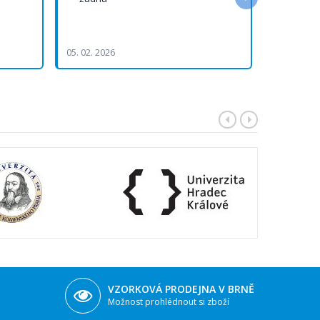
výborná 
přejemná 
05. 02. 2026
29. 01. 202
VZORKOVÁ PRODEJNA V BRNĚ
Možnost prohlédnout si zboží