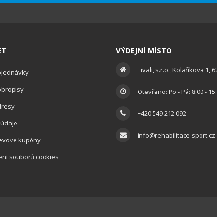
ET
VÝDEJNÍ MÍSTO
Tivali, s.r.o., Kolaříkova 1, 
bjednávky
obropisy
Otevřeno: Po - Pá: 8:00 - 15
dresy
+420 549 212 092
 údaje
info@rehabilitace-sport.cz
levové kupóny
ení souborů cookies