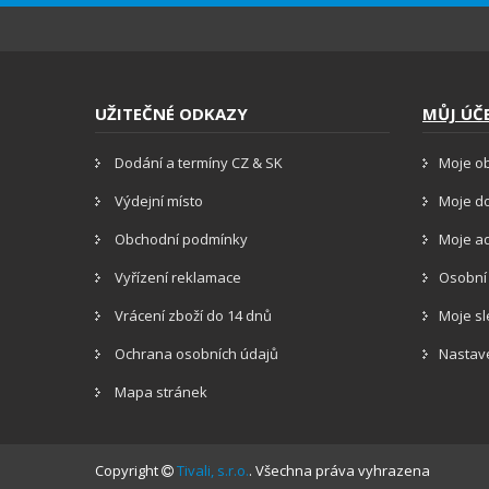
UŽITEČNÉ ODKAZY
MŮJ ÚČ
Dodání a termíny CZ & SK
Moje o
Výdejní místo
Moje d
Obchodní podmínky
Moje a
Vyřízení reklamace
Osobní
Vrácení zboží do 14 dnů
Moje s
Ochrana osobních údajů
Nastav
Mapa stránek
Copyright
Tivali, s.r.o.
. Všechna práva vyhrazena