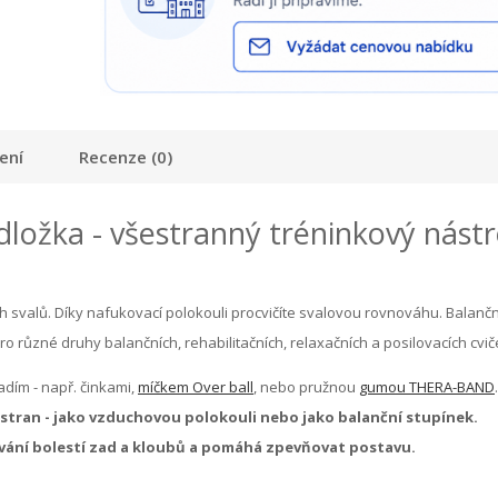
ení
Recenze (0)
ložka - všestranný tréninkový nástr
ch svalů. Díky nafukovací polokouli procvičíte svalovou rovnováhu. Balančn
různé druhy balančních, rehabilitačních, relaxačních a posilovacích cvič
dím - např. činkami,
míčkem Over ball
, nebo pružnou
gumou THERA-BAND
.
u stran - jako vzduchovou polokouli nebo jako balanční stupínek.
vání bolestí zad a kloubů a pomáhá zpevňovat postavu.