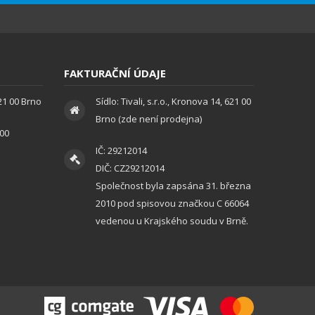
FAKTURAČNÍ ÚDAJE
621 00 Brno
Sídlo: Tivali, s.r.o., Kronova 14, 621 00
Brno (zde není prodejna)
:00
IČ: 29212014
DIČ: CZ29212014
Společnost byla zapsána 31. března
2010 pod spisovou značkou C 66064
vedenou u Krajského soudu v Brně.