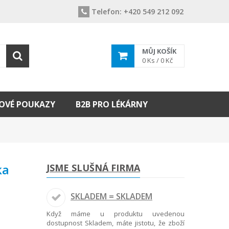
Telefon:
+420 549 212 092
MŮJ KOŠÍK
0
Ks /
0 Kč
OVÉ POUKAZY
B2B PRO LÉKÁRNY
ka
JSME SLUŠNÁ FIRMA
SKLADEM = SKLADEM
Když máme u produktu uvedenou
dostupnost Skladem, máte jistotu, že zboží