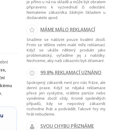
je přímo u ná na skladě a může být obratem
připraveno k vyzvednutí či odeslání.
Nemateme zákazníka žádným Skladem u
dodavatele apod.
MÁME MÁLO REKLAMACÍ
Snažíme se nabízet pouze kvalitní zboží.
Proto se těšíme velmi malé míře reklamací.
Když se ukáže některý produkt jako
problematický, vyřadíme jej z nabídky.
Nechceme, aby naši zákazníci byli zklamaní.
ební
ss,
99.8% REKLAMACÍ UZNÁNO
ční
Spokojený zákazník není pro nás fráze, ale
ickému
denní praxe. Když se nějaká reklamace
přece jen vyskytne, vrátíme peníze nebo
y.
vyměníme zboží vždy. Kromě ojedinělých
případů, kdy se nepoctivý zákazník
rozhodne lhát a podvádět. Takové hry my
hrát nebudeme.
SVOU CHYBU PŘIZNÁME