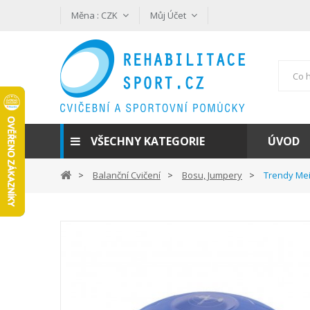
Měna :
CZK
Můj Účet
VŠECHNY KATEGORIE
ÚVOD
Balanční Cvičení
Bosu, Jumpery
Trendy Mei