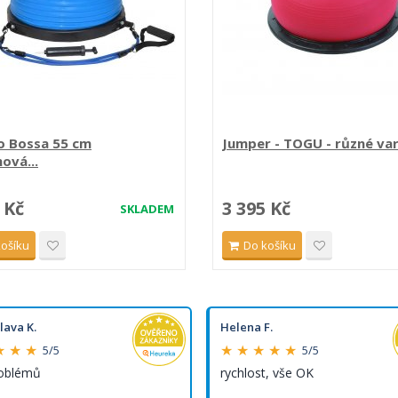
o Bossa 55 cm
Jumper - TOGU - různé va
ová...
 Kč
3 395 Kč
SKLADEM
košíku
Do košíku
lava K.
Helena F.
★ ★ ★
★ ★ ★ ★ ★
5/5
5/5
roblémů
rychlost, vše OK