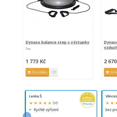
Dynaso balance step s výstupky
Dynas
-...
vzduch
1 773 Kč
2 670
Do košíku
Do 
Lenka Š.
Věnces
★ ★ ★ ★ ★
★ ★ 
5/5
Rychlé vyřízení
bez p
‹