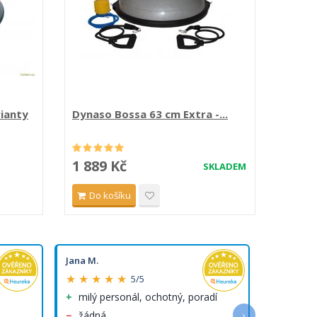
rianty
Dynaso Bossa 63 cm Extra -...
Dynaso
1 889 Kč
1 88
SKLADEM
Do košíku
Do 
Jana M.
Marie M.
★ ★ ★ ★ ★
★ ★ ★ 
5/5
milý personál, ochotný, poradí
velký 
objedn
žádná
›