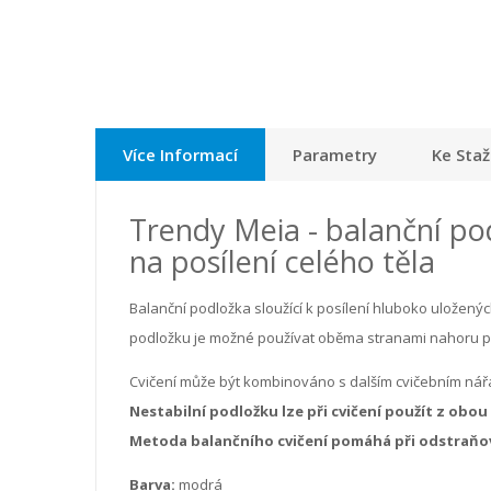
Více Informací
Parametry
Ke Staž
Trendy Meia - balanční pod
na posílení celého těla
Balanční podložka sloužící k posílení hluboko uložený
podložku je možné používat oběma stranami nahoru pro 
Cvičení může být kombinováno s dalším cvičebním nářa
Nestabilní podložku lze při cvičení použít z obo
Metoda balančního cvičení pomáhá při odstraňo
Barva:
modrá