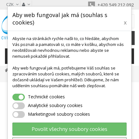
CZK
+420 549 212 092
Aby web fungoval jak má (souhlas s
MŮJ KOŠÍK
cookies)
x
0
Ks /
0 Kč
Abyste na stránkách rychle našli to, co hledáte, abychom
Vás poznali a pamatovali si, co máte v košíku, abychom vás
neobtěžovali nevhodnou reklamou nebo abyste se
KATEGORIE
nemuseli pokaždé přihlašovat.
Aby web fungoval jak má, potřebujeme Váš souhlas se
Posilování A Fitness
Posilovací Gumy, Lana
zpracováním souborů cookies, malých souborů, které se
Thera-Band Guma Pás Metráž ZELENÝ
dočasně ukládají ve Vašem prohlížeči. Děkujeme, že nám
udělením souhlasu pomáháte náš web zlepšovat.
Technické cookies
Analytické soubory cookies
Marketingové soubory cookies
Povolit všechny soubory cookies