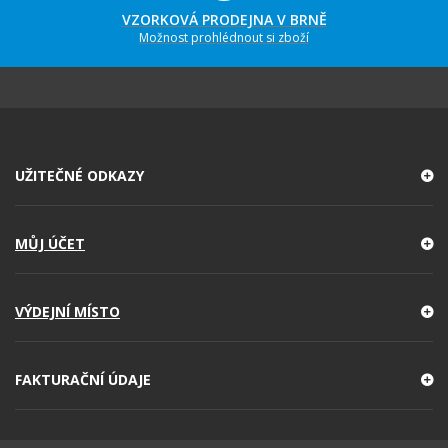
VZORKOVÁ PRODEJNA V BRNĚ
Možnost prohlédnout si zboží
UŽITEČNÉ ODKAZY
MŮJ ÚČET
VÝDEJNÍ MÍSTO
FAKTURAČNÍ ÚDAJE