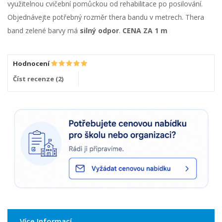
využitelnou cvičební pomůckou od rehabilitace po posilování.
Objednávejte potřebný rozměr thera bandu v metrech. Thera
band zelené barvy má
silný odpor
.
CENA ZA 1 m
Hodnocení
Číst recenze (
2
)
Více Informací