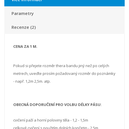
Parametry
Recenze (2)
CENA ZA 1 M.
Pokud si přejete rozměr thera bandu jiný než po celých
metrech, uveďte prosím požadovaný rozměr do poznámky
- např. 1,2m 2,5m. atp.
OBECNÁ DOPORUČENÍ PRO VOLBU DÉLKY PÁSU:
cvičení paží a horní poloviny těla - 1,2 - 1,5m
celkové cvičení s použitím dolních končetin - 2,5m