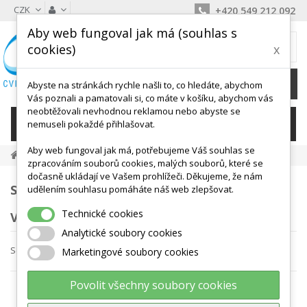
CZK
+420 549 212 092
Aby web fungoval jak má (souhlas s
MŮJ KOŠÍK
cookies)
x
0
Ks /
0 Kč
Abyste na stránkách rychle našli to, co hledáte, abychom
Vás poznali a pamatovali si, co máte v košíku, abychom vás
neobtěžovali nevhodnou reklamou nebo abyste se
KATEGORIE
nemuseli pokaždé přihlašovat.
Aby web fungoval jak má, potřebujeme Váš souhlas se
HeineScientific
zpracováním souborů cookies, malých souborů, které se
dočasně ukládají ve Vašem prohlížeči. Děkujeme, že nám
SEZNAM PRODUKTŮ
udělením souhlasu pomáháte náš web zlepšovat.
Technické cookies
VÝROBCE HEINESCIENTIFIC
Analytické soubory cookies
Seřadit podle
Marketingové soubory cookies
Povolit všechny soubory cookies