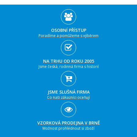
OSOBNÍ PŘÍSTUP
Poradíme a pomůžeme s výběrem
NA TRHU OD ROKU 2005
Jsme česká, rodinná firma s historií
JSME SLUŠNÁ FIRMA
Co naši zákazníci oceňují
VZORKOVÁ PRODEJNA V BRNĚ
Možnost prohlédnout si zboží