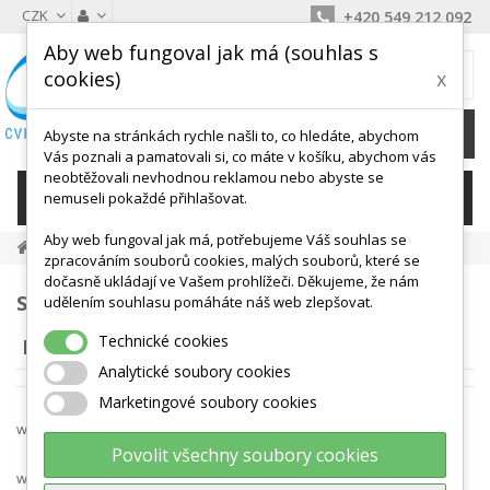
CZK
+420 549 212 092
Aby web fungoval jak má (souhlas s
MŮJ KOŠÍK
cookies)
x
0
Ks /
0 Kč
Abyste na stránkách rychle našli to, co hledáte, abychom
Vás poznali a pamatovali si, co máte v košíku, abychom vás
neobtěžovali nevhodnou reklamou nebo abyste se
KATEGORIE
nemuseli pokaždé přihlašovat.
Aby web fungoval jak má, potřebujeme Váš souhlas se
Bego S.r.o.
zpracováním souborů cookies, malých souborů, které se
dočasně ukládají ve Vašem prohlížeči. Děkujeme, že nám
SEZNAM PRODUKTŮ PODLE DODAVATELŮ:
udělením souhlasu pomáháte náš web zlepšovat.
Technické cookies
BEGO S.R.O.
Analytické soubory cookies
Marketingové soubory cookies
www.goki.cz
Povolit všechny soubory cookies
www.montebu.cz