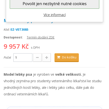
Povolit jen nezbytně nutné cookies
Zobrazit větší
Více informací
Model lebky psa - velký
Kód:
EZ-VET3085
Termín dodání ZDE
Dostupnost:
9 957 Kč
s DPH
Do košíku
Počet
Model lebky psa
je vyroben ve
velk
é velikosti.
Je
vhodný
zejména pro studenty veterinárního lékařství ke studiu
jednotlivých kostí lebky, ale i lebky jako celku, dále pak do
ordinací veterinárních lékařů.