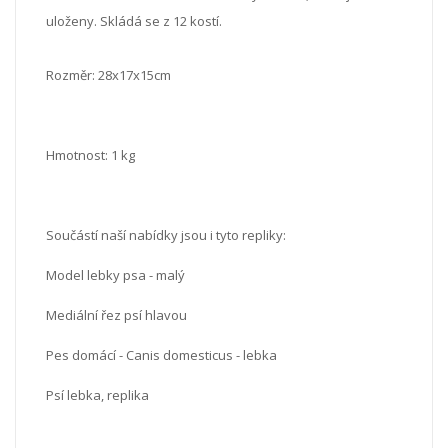
uloženy. Skládá se z 12 kostí.
Rozměr: 28x17x15cm
Hmotnost: 1 kg
Součástí naší nabídky jsou i tyto repliky:
Model lebky psa - malý
Mediální řez psí hlavou
Pes domácí - Canis domesticus - lebka
Psí lebka, replika