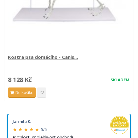
Kostra psa domácího - Canis...
8 128 Kč
SKLADEM
Do košíku
Jarmila K.
★ ★ ★ ★ ★
5/5
Rychlost, spolehlivost obchodu.