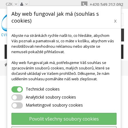
CZK
+420 549 212 092
Aby web fungoval jak má (souhlas s
MŮJ KOŠÍK
cookies)
x
0
Ks /
0 Kč
Abyste na stránkách rychle našli to, co hledáte, abychom
Vás poznali a pamatovali si, co máte v košíku, abychom vás
neobtěžovali nevhodnou reklamou nebo abyste se
KATEGORIE
nemuseli pokaždé přihlašovat.
Aby web fungoval jak má, potřebujeme Váš souhlas se
Anatomické Výukové Modely
Botanika A Zoologie
zpracováním souborů cookies, malých souborů, které se
Model Lebky Psa - Velký
dočasně ukládají ve Vašem prohlížeči. Děkujeme, že nám
udělením souhlasu pomáháte náš web zlepšovat.
Technické cookies
Analytické soubory cookies
Marketingové soubory cookies
Povolit všechny soubory cookies