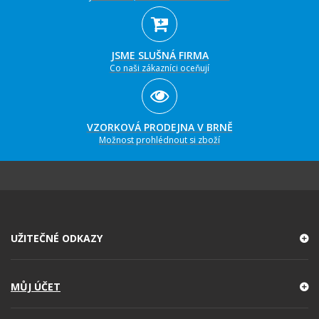
JSME SLUŠNÁ FIRMA
Co naši zákazníci oceňují
VZORKOVÁ PRODEJNA V BRNĚ
Možnost prohlédnout si zboží
UŽITEČNÉ ODKAZY
MŮJ ÚČET