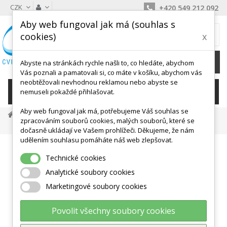
CZK
+420 549 212 092
Aby web fungoval jak má (souhlas s
MŮJ KOŠÍK
cookies)
x
0
Ks /
0 Kč
Abyste na stránkách rychle našli to, co hledáte, abychom
Vás poznali a pamatovali si, co máte v košíku, abychom vás
neobtěžovali nevhodnou reklamou nebo abyste se
KATEGORIE
nemuseli pokaždé přihlašovat.
Aby web fungoval jak má, potřebujeme Váš souhlas se
Vybavení Pro Sporty
Míčové Sporty
zpracováním souborů cookies, malých souborů, které se
Huštění A Skladování Míčů
Vozík Na Míče Pro 25ks
dočasně ukládají ve Vašem prohlížeči. Děkujeme, že nám
udělením souhlasu pomáháte náš web zlepšovat.
Technické cookies
Analytické soubory cookies
Marketingové soubory cookies
Povolit všechny soubory cookies