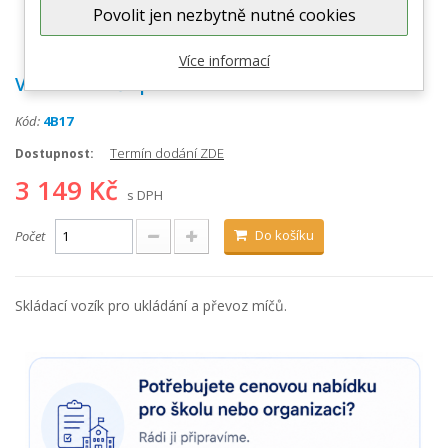
Povolit jen nezbytně nutné cookies
Zobrazit větší
Více informací
Vozík na míče pro 25ks
Kód:
4B17
Termín dodání ZDE
Dostupnost:
3 149 Kč
s DPH
Do košíku
Počet
Skládací vozík pro ukládání a převoz míčů.