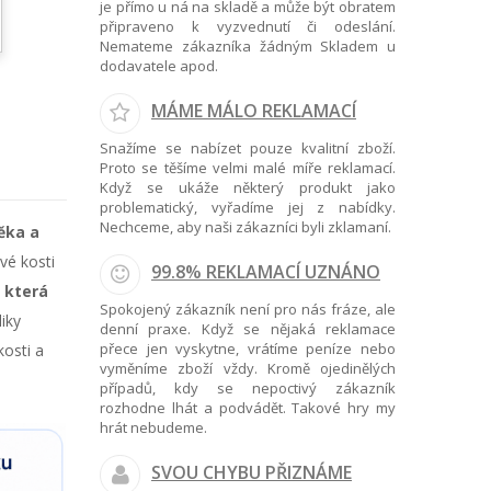
je přímo u ná na skladě a může být obratem
připraveno k vyzvednutí či odeslání.
Nemateme zákazníka žádným Skladem u
dodavatele apod.
MÁME MÁLO REKLAMACÍ
Snažíme se nabízet pouze kvalitní zboží.
Proto se těšíme velmi malé míře reklamací.
Když se ukáže některý produkt jako
problematický, vyřadíme jej z nabídky.
Nechceme, aby naši zákazníci byli zklamaní.
ěka a
ové kosti
99.8% REKLAMACÍ UZNÁNO
 která
Spokojený zákazník není pro nás fráze, ale
iky
denní praxe. Když se nějaká reklamace
přece jen vyskytne, vrátíme peníze nebo
kosti a
vyměníme zboží vždy. Kromě ojedinělých
případů, kdy se nepoctivý zákazník
rozhodne lhát a podvádět. Takové hry my
hrát nebudeme.
SVOU CHYBU PŘIZNÁME