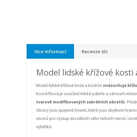
Více Informací
Recenze (0)
Model lidské křížové kosti 
Model lidské křížové kosti a kostrče
znázorňuje křížo
Kost křížová je součástí lidské páteře a zároveň míst
tvarově modifikovaných sakrálních obratlů.
Předn
Otvory jsou spojené liniemi, které jsou zbytkem hrani
otvorů pro výstup dorzálních větví míšních nervů. Uvni
výběžků.