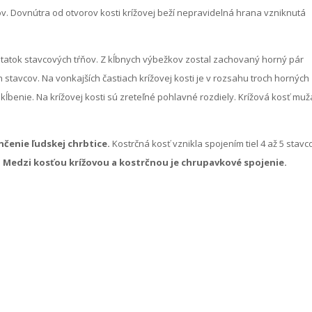
v. Dovnútra od otvorov kosti krížovej beží nepravidelná hrana vzniknutá
zostatok stavcových tŕňov. Z kĺbnych výbežkov zostal zachovaný horný pár
tavcov. Na vonkajších častiach krížovej kosti je v rozsahu troch horných
ĺbenie. Na krížovej kosti sú zreteľné pohlavné rozdiely. Krížová kosť muž
nčenie ľudskej chrbtice.
Kostrčná kosť vznikla spojením tiel 4 až 5 stavc
.
Medzi kosťou krížovou a kostrčnou je chrupavkové spojenie.