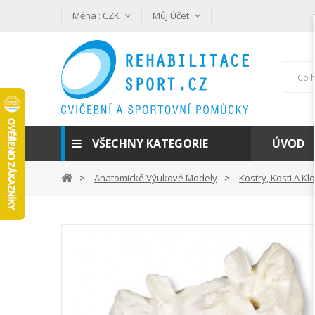
Měna :
CZK
Můj Účet
VŠECHNY KATEGORIE
ÚVOD
Anatomické Výukové Modely
Kostry, Kosti A Kl