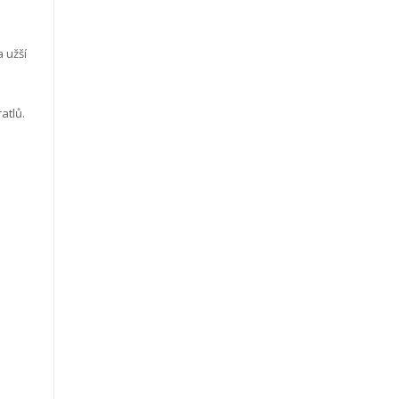
a užší
atlů.