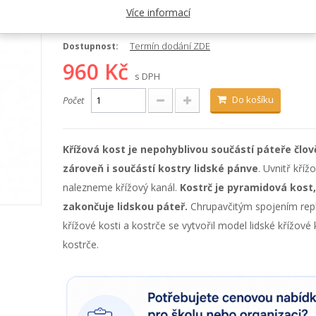
Kategorie:
Kostry, kosti a klouby
Více informací
Kód:
A70/6
Termín dodání ZDE
Dostupnost:
960 Kč
s DPH
Do košíku
Počet
Křížová kost je nepohyblivou součástí páteře člov
zároveň i součástí kostry lidské pánve
. Uvnitř kříž
nalezneme křížový kanál.
Kostrč je pyramidová kost,
zakončuje lidskou páteř.
Chrupavčitým spojením repl
křížové kosti a kostrče se vytvořil model lidské křížové 
kostrče.