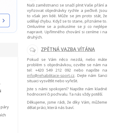
Naši zaměstnanci se snaží plnit Vaše přání a
vyřizovat objednávky rychle a pečlivě. Jsou
to však jen lidé. Může se jim proto stát, že
udělají chybu. Když se to stane, přiznáme to.
Omluvíme se a pokusíme se ji co nejlépe
napravit. Upřímného chování si ceníme i na
druhých.
ZPĚTNÁ VAZBA VÍTÁNA
Pokud se Vám něco nezdá, nebo máte
problém s objednávkou, ozvěte se nám na
tel:
+420 549 212 092
nebo napište na
info@rehabilitace-sport.cz
. Dejte nám šanci
situaci vysvětlit nebo vyřešit.
.
Jste s námi spokojení? Napište nám kladné
i
hodnocení či pochvalu. Ta nás vždy potěší.
Děkujeme, jsme rádi, že díky Vám, můžeme
 páry
dělat práci, která nás baví.
ních