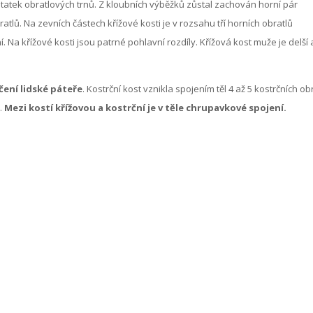
ůstatek obratlových trnů. Z kloubních výběžků zůstal zachován horní pár
tlů. Na zevních částech křížové kosti je v rozsahu tří horních obratlů
 Na křížové kosti jsou patrné pohlavní rozdíly. Křížová kost muže je delší 
čení lidské páteře
. Kostrční kost vznikla spojením těl 4 až 5 kostrčních obr
.
Mezi kostí křížovou a kostrční je v těle chrupavkové spojení.