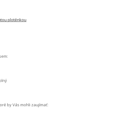
utou ploténkou
 sem:
olný
oré by Vás mohli zaujímať: