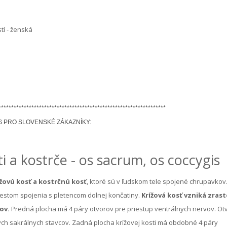
tí - ženská
******************************************************************
S PRO SLOVENSKÉ ZÁKAZNÍKY:
i a kostrče - os sacrum, os coccygis
žovú kosť a kostrčnú kosť
, ktoré sú v ľudskom tele spojené chrupavkov
iestom spojenia s pletencom dolnej končatiny.
Krížová kosť vzniká zras
ov.
Predná plocha má 4 páry otvorov pre priestup ventrálnych nervov. Ot
vých sakrálnych stavcov. Zadná plocha krížovej kosti má obdobné 4 páry