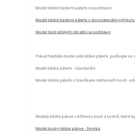
Model lidské bederní páteře na podstavci
Model lidské bederní páteře s dorsolaterální vyhřezn
Model šesti lidských obratlů na podstavci
Pokud hledáte model celé lidské páteře, podívejte se 
Model lidské páteře - standardní
Model lidské páteře s hlavičkami stehenních kostí - od
Modely lidské pánve s křížovou kostí a kostrčí, které b
Model kostry lidské pánve - ženská