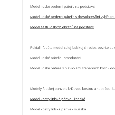
Model lidské bederní páteře na podstavci
Model lidské bederní páteře s dorsolaterální vyhřezn
Model šesti lidských obratlů na podstavci
Pokiaľ hľadáte model celej ľudskej chrbtice, pozrite sa
Model lidské páteře - standardní
Model lidské páteře s hlavičkami stehenních kostí - od
Modely ľudskej panve s krížovou kosťou a kostrčou, kt
Model kostry lidské pánve - ženská
Model kostry lidské pánve - mužská