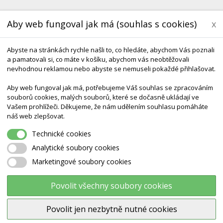
Aby web fungoval jak má (souhlas s cookies)
x
Abyste na stránkách rychle našli to, co hledáte, abychom Vás poznali
a pamatovali si, co máte v košíku, abychom vás neobtěžovali
nevhodnou reklamou nebo abyste se nemuseli pokaždé přihlašovat.
Aby web fungoval jak má, potřebujeme Váš souhlas se zpracováním
souborů cookies, malých souborů, které se dočasně ukládají ve
KONTAKT
DODÁNÍ A TERMÍNY CZ & SK
DÁRK
Vašem prohlížeči. Děkujeme, že nám udělením souhlasu pomáháte
náš web zlepšovat.
ouby
Model Lidské Křížové Kosti A Kostrče
Technické cookies
Analytické soubory cookies
Marketingové soubory cookies
Model lidské křížové kosti a ko
Povolit všechny soubory cookies
Výrobce:
3B Scientific
Povolit jen nezbytně nutné cookies