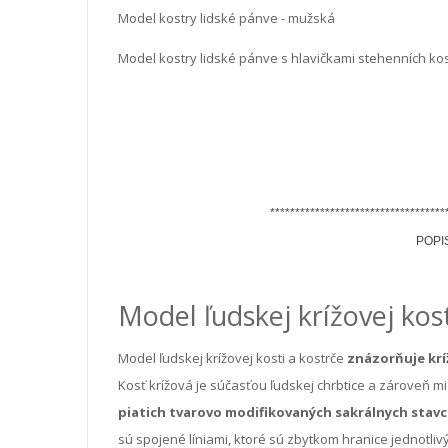
Model kostry lidské pánve - mužská
Model kostry lidské pánve s hlavičkami stehenních kos
***********************************
POPI
Model ľudskej krížovej kost
Model ľudskej krížovej kosti a kostrče
znázorňuje krí
Kosť krížová je súčasťou ľudskej chrbtice a zároveň m
piatich tvarovo modifikovaných sakrálnych stavc
sú spojené líniami, ktoré sú zbytkom hranice jednotli