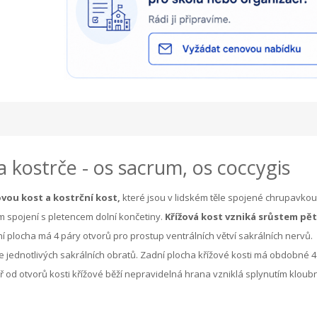
a kostrče - os sacrum, os coccygis
vou kost a kostrční kost,
které jsou v lidském těle spojené chrupavkou
em spojení s pletencem dolní končetiny.
Křížová kost vzniká srůstem pět
í plocha má 4 páry otvorů pro prostup ventrálních větví sakrálních nervů.
ce jednotlivých sakrálních obratů. Zadní plocha křížové kosti má obdobné 4
tř od otvorů kosti křížové běží nepravidelná hrana vzniklá splynutím kloub