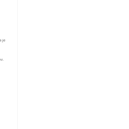
a je
ov.