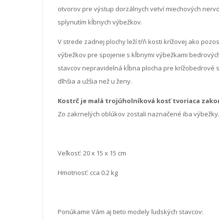
otvorov pre výstup dorzálnych vetví miechových nervo
splynutím kĺbnych výbežkov.
V strede zadnej plochy leží tŕň kosti krížovej ako po
výbežkov pre spojenie s kĺbnymi výbežkami bedrových s
stavcov nepravidelná kĺbna plocha pre krížobedrové sk
dlhšia a užšia než u ženy.
Kostrč je malá trojúholníková kosť tvoriaca zako
Zo zakrnelých oblúkov zostali naznačené iba výbežky
Veľkosť:
20 x 15 x 15 cm
Hmotnosť: cca 0.2 kg
Ponúkame Vám aj tieto modely ľudských stavcov: