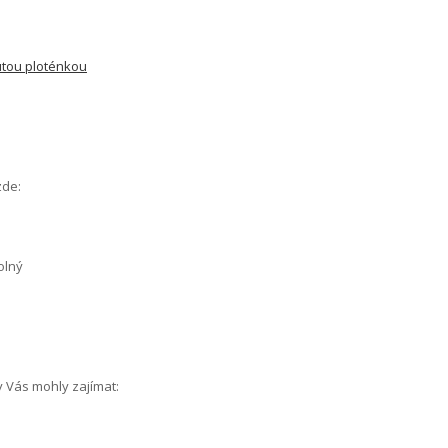
utou ploténkou
zde:
olný
y Vás mohly zajímat: