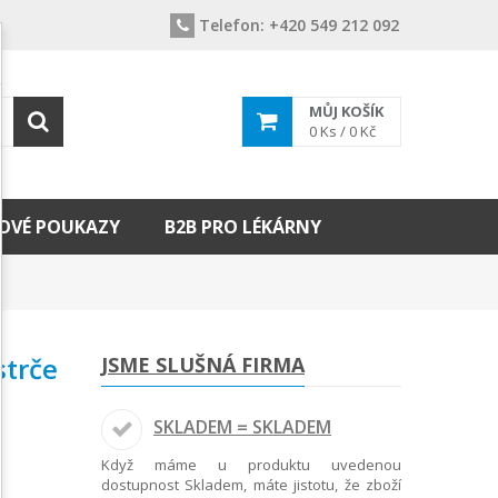
Telefon:
+420 549 212 092
MŮJ KOŠÍK
0
Ks /
0 Kč
OVÉ POUKAZY
B2B PRO LÉKÁRNY
strče
JSME SLUŠNÁ FIRMA
SKLADEM = SKLADEM
Když máme u produktu uvedenou
dostupnost Skladem, máte jistotu, že zboží