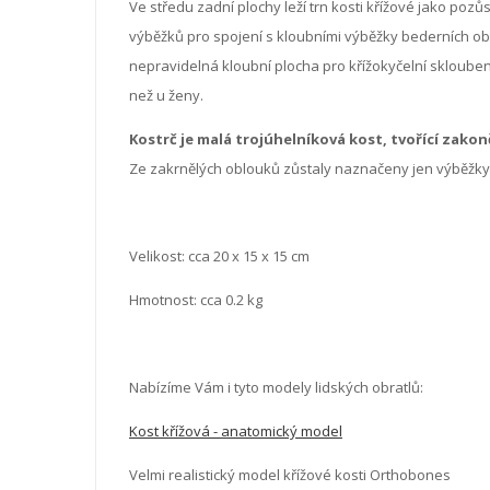
Ve středu zadní plochy leží trn kosti křížové jako poz
výběžků pro spojení s kloubními výběžky bederních obra
nepravidelná kloubní plocha pro křížokyčelní skloubení.
než u ženy.
Kostrč je malá trojúhelníková kost, tvořící zakon
Ze zakrnělých oblouků zůstaly naznačeny jen výběžky
Velikost:
cca 20 x 15 x 15 cm
Hmotnost: cca 0.2 kg
Nabízíme Vám i tyto modely lidských obratlů:
Kost křížová - anatomický model
Velmi realistický model křížové kosti Orthobones