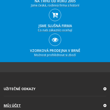
NA TRHU OD ROKU 2005
Jsme česká, rodinná firma s historií
JSME SLUŠNÁ FIRMA
Co naši zákazníci oceňují
VZORKOVÁ PRODEJNA V BRNĚ
Možnost prohlédnout si zboží
UŽITEČNÉ ODKAZY
MŮJ ÚČET