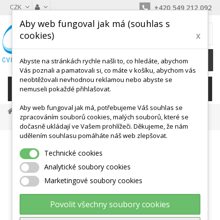
CZK
+420 549 212 092
Aby web fungoval jak má (souhlas s
MŮJ KOŠÍK
cookies)
x
0
Ks /
0 Kč
Abyste na stránkách rychle našli to, co hledáte, abychom
Vás poznali a pamatovali si, co máte v košíku, abychom vás
neobtěžovali nevhodnou reklamou nebo abyste se
KATEGORIE
nemuseli pokaždé přihlašovat.
Aby web fungoval jak má, potřebujeme Váš souhlas se
Vybavení Pro Sporty
Stolní Tenis
Míčky, Pálky, Sítě
zpracováním souborů cookies, malých souborů, které se
Pálka Stolní Tenis GD EDC7001
dočasně ukládají ve Vašem prohlížeči. Děkujeme, že nám
udělením souhlasu pomáháte náš web zlepšovat.
Technické cookies
Analytické soubory cookies
Marketingové soubory cookies
Povolit všechny soubory cookies