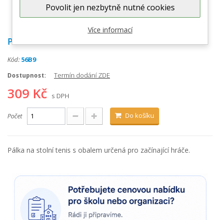
Povolit jen nezbytně nutné cookies
Zobrazit větší
Více informací
Pálka stolní tenis GD EDC7001
Kód:
56B9
Termín dodání ZDE
Dostupnost:
309 Kč
s DPH
Do košíku
Počet
Pálka na stolní tenis s obalem určená pro začínající hráče.