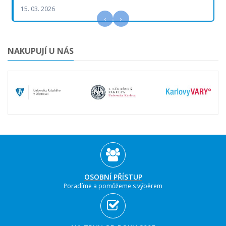
15. 03. 2026
‹
›
NAKUPUJÍ U NÁS
OSOBNÍ PŘÍSTUP
Poradíme a pomůžeme s výběrem