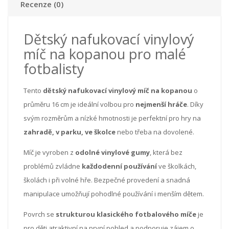
Recenze (0)
Dětský nafukovací vinylový
míč na kopanou pro malé
fotbalisty
Tento
dětský nafukovací vinylový míč na kopanou
o
průměru 16 cm je ideální volbou pro
nejmenší hráče
. Díky
svým rozměrům a nízké hmotnosti je perfektní pro hry na
zahradě, v parku, ve školce
nebo třeba na dovolené.
Míč je vyroben z
odolné vinylové gumy
, která bez
problémů zvládne
každodenní používání
ve školkách,
školách i při volné hře. Bezpečné provedení a snadná
manipulace umožňují pohodlné používání i menším dětem.
Povrch se
strukturou klasického fotbalového míče
je
pro děti atraktivní na první pohled a podporuje zájem o