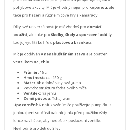
pohybové aktivity. Míč je vhodný nejen pro
kopanou
, ale
také pro házení a různé míčové hry s kamarády.
Díky své univerzálnosti je míč vhodný pro
domácí
použití
, ale také pro
školky, školy a sportovní oddíly
.
Lze jej využít i ke hře s
plastovou brankou
.
Míč je dodáván
v nenahuštěném stavu
a je opatřen
ventilkem na jehlu
.
Průměr:
16 cm
Hmotnost:
cca 150 g
Materiál:
odolná vinylová guma
Povrch:
struktura fotbalového míče
Ventilek:
na jehlu
Země původu:
Tchaj-wan
Upozornění:
K nafukování míče používejte pumpičku s
jehlou (není součástí balení). Jehlu před použitím vždy
lehce navlhčete, aby nedošlo k poškození ventilku.
Nevhodné pro děti do 3 let.