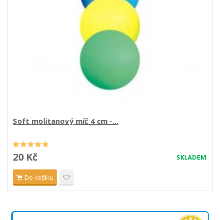
Soft molitanový míč 4 cm -...
20 Kč
SKLADEM
Do košíku