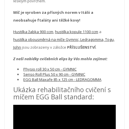
lesklým povrchem.
Míč je vyroben za přísných norem v Itálii a
neobsahuje ftaláty ani těžké kovy!
Hustilka žabka 900 ccm
,
hustilka kopule 1100 ccm
a
hustilka obousměrná na míče Gymnic, Ledragomma, Togu,
John
jsou zobrazeny v záložce
PŘÍSLUŠENSTVÍ
.
Z naší nabídky cvičebních elips by Vás mohlo zajímat:
Physio roll 30 x 50 cm - GYMNIC
Senso Roll Plus 50 x 90 cm - GYMNIC
EGG Ball Maxafe 85 x 125 cm - LEDRAGOMMA
Ukázka rehabilitačního cvičení s
míčem EGG Ball standard: