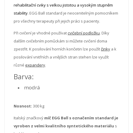
rehabilitační cviky s velkou jistotou a vysokým stupněm
stability
.
EGG Ball standard je neocenitelným pomocníkem
pro všechny terapeuty při jejich práci s pacienty.
Při cvičení je vhodné používat
cvičební podložku
. Díky
dalším cvičebním pomůckám si můžete cvičení doma
zpestřit. K posilování horních končetin lze použít
činky
a k
posilování vnitřních a vnějších stran stehen lze využít
různé
expandery
.
Barva:
modrá
Nosnost:
300 kg
Italský značkový
míč EGG Ball s označením standard je
vyroben z velmi kvalitního syntetického materiálu
s