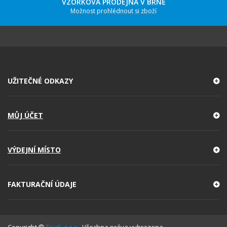
VZORKOVÁ PRODEJNA V BRNĚ
Možnost prohlédnout si zboží
UŽITEČNÉ ODKAZY
MŮJ ÚČET
VÝDEJNÍ MÍSTO
FAKTURAČNÍ ÚDAJE
Copyright
Tivali, s.r.o.
. Všechna práva vyhrazena