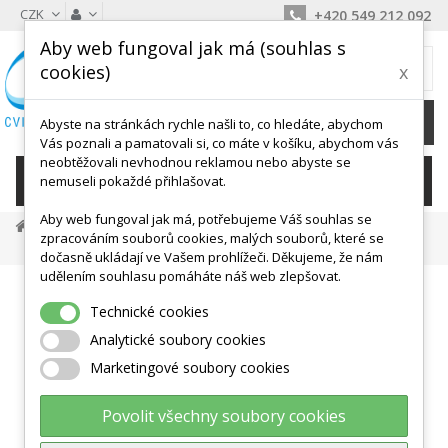
CZK
+420 549 212 092
Aby web fungoval jak má (souhlas s
MŮJ KOŠÍK
cookies)
x
0
Ks /
0 Kč
Abyste na stránkách rychle našli to, co hledáte, abychom
Vás poznali a pamatovali si, co máte v košíku, abychom vás
neobtěžovali nevhodnou reklamou nebo abyste se
KATEGORIE
nemuseli pokaždé přihlašovat.
Aby web fungoval jak má, potřebujeme Váš souhlas se
Gymnastické Míče
Velké Míče
Elipsy, Válce
zpracováním souborů cookies, malých souborů, které se
EGG Ball Standard 85 X 125 Cm - LEDRAGOMMA
dočasně ukládají ve Vašem prohlížeči. Děkujeme, že nám
udělením souhlasu pomáháte náš web zlepšovat.
Technické cookies
Analytické soubory cookies
Marketingové soubory cookies
Povolit všechny soubory cookies