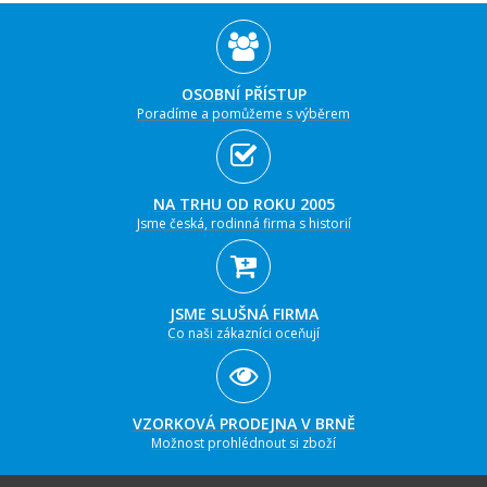
OSOBNÍ PŘÍSTUP
Poradíme a pomůžeme s výběrem
NA TRHU OD ROKU 2005
Jsme česká, rodinná firma s historií
JSME SLUŠNÁ FIRMA
Co naši zákazníci oceňují
VZORKOVÁ PRODEJNA V BRNĚ
Možnost prohlédnout si zboží