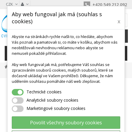
CZK
+420 549 212 092
Aby web fungoval jak má (souhlas s
MŮJ KOŠÍK
cookies)
x
0
Ks /
0 Kč
Abyste na stránkách rychle našli to, co hledáte, abychom
Vás poznali a pamatovali si, co máte v košíku, abychom vás
neobtěžovali nevhodnou reklamou nebo abyste se
KATEGORIE
nemuseli pokaždé přihlašovat.
Aby web fungoval jak má, potřebujeme Váš souhlas se
Vybavení Pro Sporty
Míčové Sporty
Florbal
zpracováním souborů cookies, malých souborů, které se
Florbalová Hokejka Original Unihoc
dočasně ukládají ve Vašem prohlížeči. Děkujeme, že nám
udělením souhlasu pomáháte náš web zlepšovat.
Technické cookies
Analytické soubory cookies
Marketingové soubory cookies
Povolit všechny soubory cookies