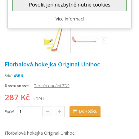
Povolit jen nezbytně nutné cookies
Zobrazit větší
Více informací
Florbalová hokejka Original Unihoc
Kód:
43B6
Termín dodání ZDE
Dostupnost:
287 Kč
s DPH
Do košíku
Počet
Florbalová hokejka Original Unihoc.