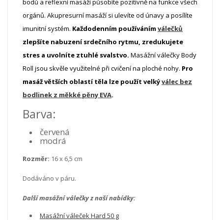
bodů a reflexní masáží
působíte pozitivně na funkce všech
orgánů
. Akupresurní masáží si
ulevíte od únavy
a
posílíte
imunitní systém
.
Každodenním používáním
válečků
zlepšíte nabuzení srdečního rytmu, zredukujete
stres a uvolníte ztuhlé svalstvo.
Masážní válečky Body
Roll jsou skvěle využitelné při
cvičení na ploché nohy
.
Pro
masáž větších oblastí těla lze použít velký
válec bez
bodlinek z měkké pěny EVA
.
Barva:
červená
modrá
Rozměr:
16 x 6,5 cm
Dodáváno v páru.
Další masážní válečky z naší nabídky:
Masážní váleček Hard 50 g