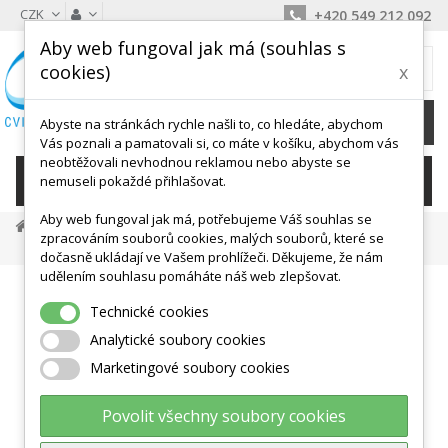
CZK
+420 549 212 092
Aby web fungoval jak má (souhlas s
MŮJ KOŠÍK
cookies)
x
0
Ks /
0 Kč
Abyste na stránkách rychle našli to, co hledáte, abychom
Vás poznali a pamatovali si, co máte v košíku, abychom vás
neobtěžovali nevhodnou reklamou nebo abyste se
KATEGORIE
nemuseli pokaždé přihlašovat.
Aby web fungoval jak má, potřebujeme Váš souhlas se
Masážní A Relax Pomůcky
Ježci, Válečky S Výstupky
zpracováním souborů cookies, malých souborů, které se
Váleček Body Roll - Pár
dočasně ukládají ve Vašem prohlížeči. Děkujeme, že nám
udělením souhlasu pomáháte náš web zlepšovat.
Technické cookies
Analytické soubory cookies
Marketingové soubory cookies
Povolit všechny soubory cookies