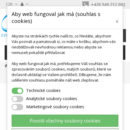
CZK
+420 549 212 092
Aby web fungoval jak má (souhlas s
MŮJ KOŠÍK
cookies)
x
0
Ks /
0 Kč
Abyste na stránkách rychle našli to, co hledáte, abychom
Vás poznali a pamatovali si, co máte v košíku, abychom vás
neobtěžovali nevhodnou reklamou nebo abyste se
KATEGORIE
nemuseli pokaždé přihlašovat.
Aby web fungoval jak má, potřebujeme Váš souhlas se
Podložky A Žíněnky
Reha A Fitness Žíněnky
zpracováním souborů cookies, malých souborů, které se
Jóga, Pilates Podložky
dočasně ukládají ve Vašem prohlížeči. Děkujeme, že nám
Korková Podložka Na Jógu 183x61cm X 4mm
udělením souhlasu pomáháte náš web zlepšovat.
Technické cookies
Analytické soubory cookies
Marketingové soubory cookies
Povolit všechny soubory cookies