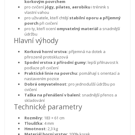
korkovým povrchem
pro cvičení
jógy, pilates, aerobiku
i trénink s
vlastní vahou
pro uživatele, kteří chtějí
stabilní oporu a příjemný
povrch
při cvičení
pro ty, kteří ocení
omyvatelný materiál
a snadnější
údržbu
Hlavní výhody
Korková horní vrstva:
příjemná na dotek a
přirozeně protiskluzová
Spodní vrstva z přírodní gumy:
lepší přilnavost k
podlaze při cvičení
Praktické linie na povrchu:
pomáhají s orientací a
nastavením pozice
Dobrá omyvatelnost:
pro jednodušší údržbu po
cvičení
Taška na přenášení v balení:
snadnější přenos a
skladování
Technické parametry
Rozměry:
183 × 61 cm
Tloušťka:
4 mm
Hmotnost:
2,3 kg
Materiál horní vrstvy:
100% korek