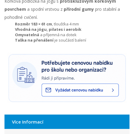
Korková podložka na jógu s
protiskluzovým korkovým
povrchem
a spodní vrstvou z
přírodní gumy
pro stabilní a
pohodlné cvičení.
Rozměr 183 × 61 cm
, tloušťka 4 mm
Vhodná na jógu, pilates i aerobik
Omyvatelná
a příjemná na dotek
Taška na přenášení
je součástí balení
Více Informací