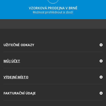
VZORKOVÁ PRODEJNA V BRNĚ
Možnost prohlédnout si zboží
UŽITEČNÉ ODKAZY
MŮJ ÚČET
VÝDEJNÍ MÍSTO
FAKTURAČNÍ ÚDAJE