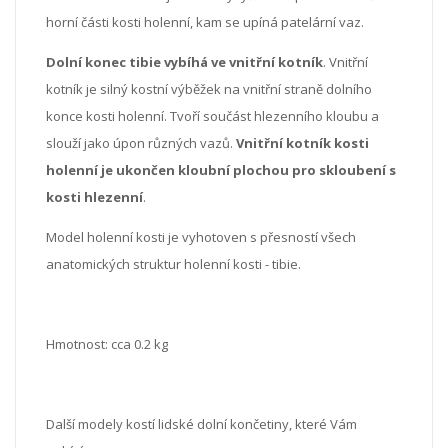
horní části kosti holenní, kam se upíná patelární vaz.
Dolní konec tibie vybíhá ve vnitřní kotník
. Vnitřní
kotník je silný kostní výběžek na vnitřní straně dolního
konce kosti holenní. Tvoří součást hlezenního kloubu a
slouží jako úpon různých vazů.
Vnitřní kotník kosti
holenní je ukončen kloubní plochou pro skloubení s
kosti hlezenní
.
Model holenní kosti je vyhotoven s přesností všech
anatomických struktur holenní kosti - tibie.
Hmotnost: cca 0.2 kg
Další modely kostí lidské dolní končetiny, které Vám