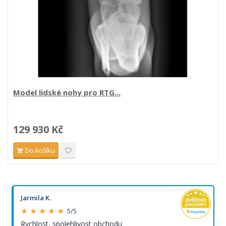
Model lidské nohy pro RTG...
129 930 Kč
Do košíku
Jarmila K.
★ ★ ★ ★ ★
5/5
Rychlost, spolehlivost obchodu.