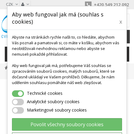
CZK
+420 549 212 092
Aby web fungoval jak má (souhlas s
MŮJ KOŠÍK
cookies)
x
0
Ks /
0 Kč
Abyste na stránkách rychle našli to, co hledáte, abychom
Vás poznali a pamatovali si, co máte v košíku, abychom vás
neobtěžovali nevhodnou reklamou nebo abyste se
KATEGORIE
nemuseli pokaždé přihlašovat.
Aby web fungoval jak má, potřebujeme Váš souhlas se
Anatomické Výukové Modely
Kostry, Kosti A Klouby
zpracováním souborů cookies, malých souborů, které se
Model Lidské Holenní Kosti
dočasně ukládají ve Vašem prohlížeči. Děkujeme, že nám
udělením souhlasu pomáháte náš web zlepšovat.
Technické cookies
Analytické soubory cookies
Marketingové soubory cookies
Povolit všechny soubory cookies