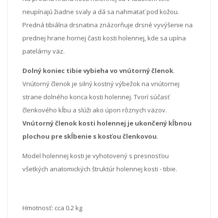
neupínajú žiadne svaly a dá sa nahmatať pod kožou.
Predná tibiálna drsnatina znázorňuje drsné vyvýšenie na
prednej hrane hornej časti kosti holennej, kde sa upína
patelárny väz.
Dolný koniec tibie vybieha vo vnútorný členok
.
Vnútorný členok je silný kostný výbežok na vnútornej
strane dolného konca kosti holennej. Tvorí súčasť
členkového kĺbu a slúži ako úpon rôznych väzov.
Vnútorný členok kosti holennej je ukončený kĺbnou
plochou pre skĺbenie s kosťou členkovou
.
Model holennej kosti je vyhotovený s presnosťou
všetkých anatomických štruktúr holennej kosti - tibie.
Hmotnosť: cca 0.2 kg