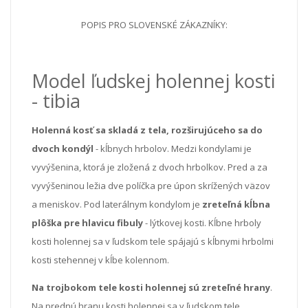
POPIS PRO SLOVENSKÉ ZÁKAZNÍKY:
Model ľudskej holennej kosti
- tibia
Holenná kosť sa skladá z tela, rozširujúceho sa do
dvoch kondýl
- kĺbnych hrbolov. Medzi kondylami je
vyvýšenina, ktorá je zložená z dvoch hrbolkov. Pred a za
vyvýšeninou ležia dve políčka pre úpon skrížených väzov
a meniskov. Pod laterálnym kondylom je
zreteľná kĺbna
plôška pre hlavicu fibuly
- lýtkovej kosti. Kĺbne hrboly
kosti holennej sa v ľudskom tele spájajú s kĺbnymi hrbolmi
kosti stehennej v kĺbe kolennom.
Na trojbokom tele kosti holennej sú zreteľné hrany
.
Na prednú hranu kosti holennej sa v ľudskom tele