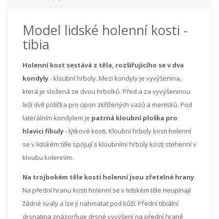
Model lidské holenní kosti -
tibia
Holenní kost sestává z těla, rozšiřujícího se v dva
kondyly
- kloubní hrboly. Mezi kondyly je vyvýšenina,
která je složená ze dvou hrbolků. Před a za vyvýšeninou
leží dvě políčka pro úpon zkřížených vazů a menisků. Pod
laterálním kondylem je
patrná kloubní ploška pro
hlavici fibuly
- lýtkové kosti. Kloubní hrboly kosti holenní
se v lidském těle spojují s kloubními hrboly kosti stehenní v
kloubu kolenním.
Na trojbokém těle kosti holenní jsou zřetelné hrany
.
Na přední hranu kosti holenní se v lidském těle neupínají
žádné svaly a lze ji nahmatat pod kůží. Přední tibiální
drsnatina znázorňuje drsné vyvýšení na přední hraně