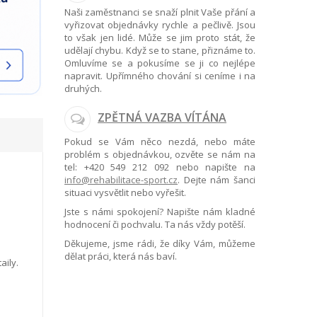
Naši zaměstnanci se snaží plnit Vaše přání a
vyřizovat objednávky rychle a pečlivě. Jsou
to však jen lidé. Může se jim proto stát, že
udělají chybu. Když se to stane, přiznáme to.
Omluvíme se a pokusíme se ji co nejlépe
napravit. Upřímného chování si ceníme i na
druhých.
ZPĚTNÁ VAZBA VÍTÁNA
Pokud se Vám něco nezdá, nebo máte
problém s objednávkou, ozvěte se nám na
tel:
+420 549 212 092
nebo napište na
info@rehabilitace-sport.cz
. Dejte nám šanci
situaci vysvětlit nebo vyřešit.
Jste s námi spokojení? Napište nám kladné
hodnocení či pochvalu. Ta nás vždy potěší.
Děkujeme, jsme rádi, že díky Vám, můžeme
dělat práci, která nás baví.
aily.