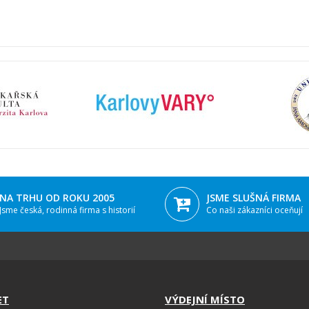
NA TRHU OD ROKU 2005
JSME SLUŠNÁ FIRMA
Jsme česká, rodinná firma s historií
Co naši zákazníci oceňují
ET
VÝDEJNÍ MÍSTO