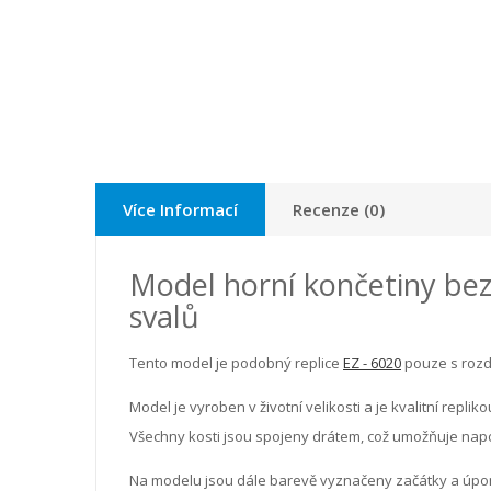
Více Informací
Recenze (0)
Model horní končetiny be
svalů
Tento model je podobný replice
EZ - 6020
pouze s rozd
Model je vyroben v životní velikosti a je kvalitní repl
Všechny kosti jsou spojeny drátem, což umožňuje napo
Na modelu jsou dále barevě vyznačeny začátky a úpon