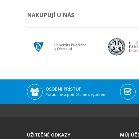
NAKUPUJÍ U NÁS
OSOBNÍ PŘÍSTUP
Poradíme a pomůžeme s výběrem
UŽITEČNÉ ODKAZY
MŮJ ÚČ