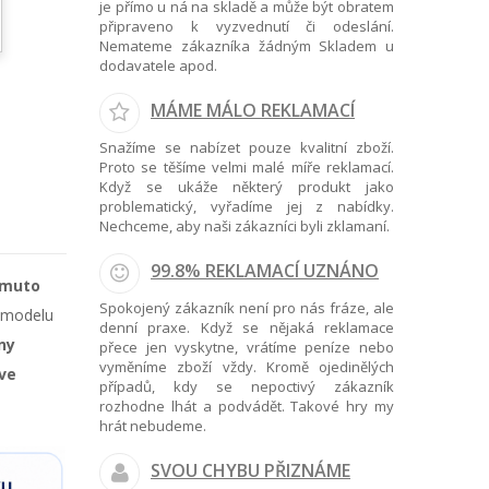
je přímo u ná na skladě a může být obratem
připraveno k vyzvednutí či odeslání.
Nemateme zákazníka žádným Skladem u
dodavatele apod.
MÁME MÁLO REKLAMACÍ
Snažíme se nabízet pouze kvalitní zboží.
Proto se těšíme velmi malé míře reklamací.
Když se ukáže některý produkt jako
problematický, vyřadíme jej z nabídky.
Nechceme, aby naši zákazníci byli zklamaní.
99.8% REKLAMACÍ UZNÁNO
omuto
Spokojený zákazník není pro nás fráze, ale
o modelu
denní praxe. Když se nějaká reklamace
ny
přece jen vyskytne, vrátíme peníze nebo
vyměníme zboží vždy. Kromě ojedinělých
ve
případů, kdy se nepoctivý zákazník
rozhodne lhát a podvádět. Takové hry my
hrát nebudeme.
SVOU CHYBU PŘIZNÁME