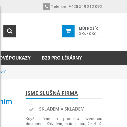
Telefon:
+420 549 212 092
MŮJ KOŠÍK
0
Ks /
0 Kč
OVÉ POUKAZY
B2B PRO LÉKÁRNY
valů
JSME SLUŠNÁ FIRMA
ením
SKLADEM = SKLADEM
Když máme u produktu uvedenou
dostupnost Skladem, máte jistotu, že zboží