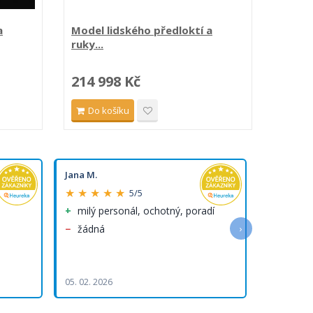
a
Model lidského předloktí a
Model 
ruky...
214 998 Kč
131 
Do košíku
Do 
Jana M.
Marie M.
★ ★ ★ ★ ★
★ ★ ★ 
5/5
milý personál, ochotný, poradí
velký 
objedn
žádná
›
výborná 
přejemná 
05. 02. 2026
29. 01. 202