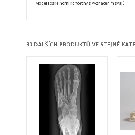
Model lidské horní končetiny s vyznačením svalů
30 DALŠÍCH PRODUKTŮ VE STEJNÉ KATE