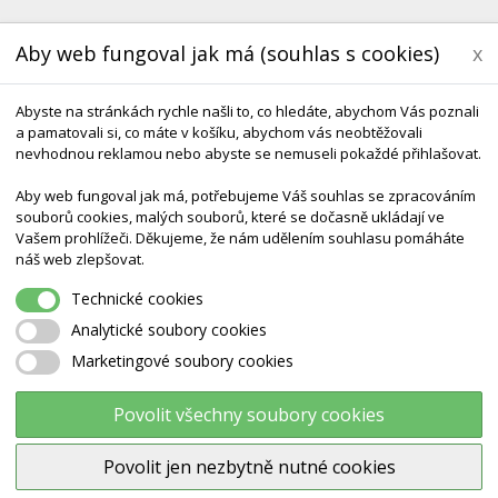
Aby web fungoval jak má (souhlas s cookies)
x
Abyste na stránkách rychle našli to, co hledáte, abychom Vás poznali
a pamatovali si, co máte v košíku, abychom vás neobtěžovali
nevhodnou reklamou nebo abyste se nemuseli pokaždé přihlašovat.
Aby web fungoval jak má, potřebujeme Váš souhlas se zpracováním
souborů cookies, malých souborů, které se dočasně ukládají ve
KONTAKT
DODÁNÍ A TERMÍNY CZ & SK
DÁRK
Vašem prohlížeči. Děkujeme, že nám udělením souhlasu pomáháte
náš web zlepšovat.
ouby
Model Horní Končetiny Bez Ramenního Pletence S Vyznačením S
Technické cookies
Analytické soubory cookies
Marketingové soubory cookies
Model horní končetiny bez
ramenního pletence s vyznač
Povolit všechny soubory cookies
svalů
Povolit jen nezbytně nutné cookies