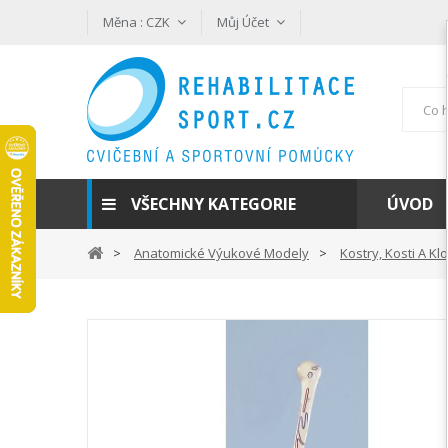
Měna :
CZK
Můj Účet
VŠECHNY KATEGORIE
ÚVOD
Anatomické Výukové Modely
Kostry, Kosti A Kl