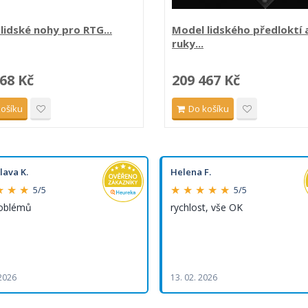
lidské nohy pro RTG...
Model lidského předloktí 
ruky...
68 Kč
209 467 Kč
košíku
Do košíku
lava K.
Helena F.
★ ★ ★
★ ★ ★ ★ ★
5/5
5/5
roblémů
rychlost, vše OK
 2026
13. 02. 2026