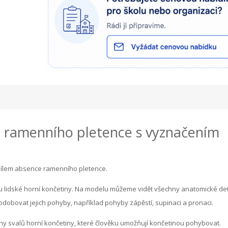
z ramenního pletence s vyznačením
ílem absence ramenního pletence.
ikou lidské horní končetiny. Na modelu můžeme vidět všechny anatomické det
dobovat jejich pohyby, například pohyby zápěstí, supinaci a pronaci.
y svalů horní končetiny, které člověku umožňují končetinou pohybovat.