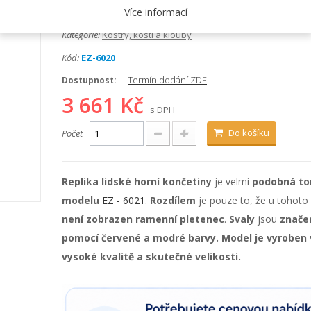
Výrobce:
Erler-Zimmer
Více informací
Kategorie:
Kostry, kosti a klouby
Kód:
EZ-6020
Termín dodání ZDE
Dostupnost:
3 661 Kč
s DPH
Do košíku
Počet
Replika lidské horní končetiny
je velmi
podobná t
modelu
EZ - 6021
.
Rozdílem
je pouze to, že u tohot
není zobrazen ramenní pletenec
.
Svaly
jsou
znače
pomocí červené a modré barvy. Model je vyroben 
vysoké kvalitě a skutečné velikosti.