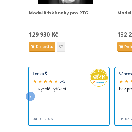
Model lidské nohy pro RTG...
Model 
129 930 Kč
132 2
Do košíku
Do 
Lenka Š.
Věnces
★ ★ ★ ★ ★
★ ★ 
5/5
Rychlé vyřízení
bez p
‹
04. 03. 2026
16. 02.