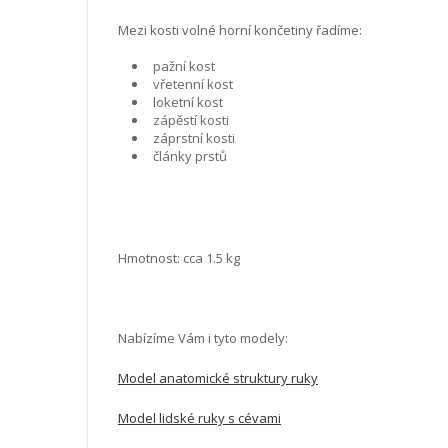
Mezi kosti volné horní končetiny řadíme:
pažní kost
vřetenní kost
loketní kost
zápěstí kosti
záprstní kosti
články prstů
Hmotnost: cca 1.5 kg
Nabízíme Vám i tyto modely:
Model anatomické struktury ruky
Model lidské ruky s cévami