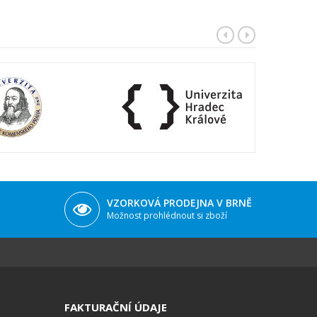
VZORKOVÁ PRODEJNA V BRNĚ
Možnost prohlédnout si zboží
FAKTURAČNÍ ÚDAJE