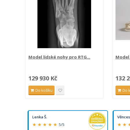
Model lidské nohy pro RTG...
Model 
129 930 Kč
132 2
Do košíku
Do 
Lenka Š.
Věnces
★ ★ ★ ★ ★
★ ★ 
5/5