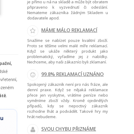
je přímo u ná na skladě a může být obratem
připraveno k vyzvednutí či odeslání.
Nemateme zákazníka žádným Skladem u
dodavatele apod.
MÁME MÁLO REKLAMACÍ
Snažíme se nabízet pouze kvalitní zboží.
Proto se těšíme velmi malé míře reklamací.
Když se ukáže některý produkt jako
problematický, vyřadíme jej z nabídky.
Nechceme, aby naši zákazníci byli zklamaní.
pažní,
idské
99.8% REKLAMACÍ UZNÁNO
vřetenní,
Spokojený zákazník není pro nás fráze, ale
irozeném
denní praxe. Když se nějaká reklamace
přece jen vyskytne, vrátíme peníze nebo
átě
.
vyměníme zboží vždy. Kromě ojedinělých
případů, kdy se nepoctivý zákazník
rozhodne lhát a podvádět. Takové hry my
hrát nebudeme.
SVOU CHYBU PŘIZNÁME