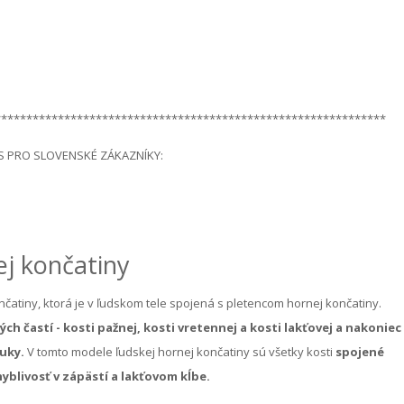
**************************************************************
S PRO SLOVENSKÉ ZÁKAZNÍKY:
ej končatiny
čatiny, ktorá je v ľudskom tele spojená s pletencom hornej končatiny.
h častí - kosti pažnej, kosti vretennej a kosti lakťovej a nakoniec
ruky.
V tomto modele ľudskej hornej končatiny sú všetky kosti
spojené
blivosť v zápästí a lakťovom kĺbe.