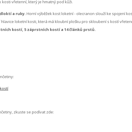
 kosti vřetenní, který je hmatný pod kůži.
dloktí a ruky.
Horní výběžek kost loketní - olecranon slouží ke spojení kos
 hlavice loketní kosti, která má kloubní plošku pro skloubení s kostí vřeten
stních kostí, 5 záprstních kostí a 14 článků prstů.
nčetiny:
kostí
ončetiny, zkuste se podívat zde: