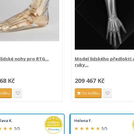
lidské nohy pro RTG...
Model lidského předloktí 
ruky...
68 Kč
209 467 Kč
košíku
Do košíku
lava K.
Helena F.
★ ★ ★
★ ★ ★ ★ ★
5/5
5/5