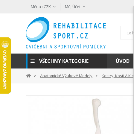
Měna :
CZK
Můj Účet
VŠECHNY KATEGORIE
ÚVOD
Anatomické Výukové Modely
Kostry, Kosti A Kl