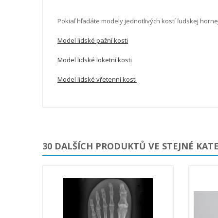
Pokiaľ hľadáte modely jednotlivých kostí ľudskej horne
Model lidské pažní kosti
Model lidské loketní kosti
Model lidské vřetenní kosti
30 DALŠÍCH PRODUKTŮ VE STEJNÉ KATE