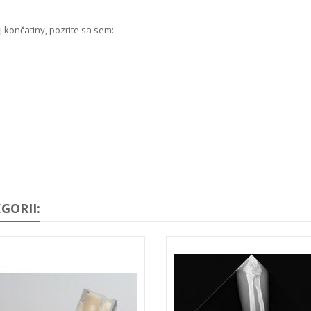
j končatiny, pozrite sa sem:
GORII: