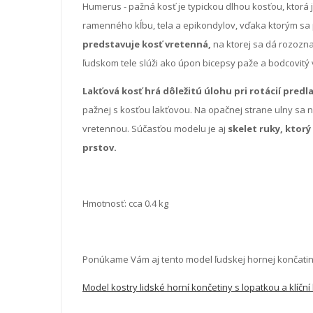
Humerus - pažná kosť je typickou dlhou kosťou, ktorá je
ramenného kĺbu, tela a epikondylov, vďaka ktorým sa 
predstavuje kosť vretenná,
na ktorej sa dá rozoznať
ľudskom tele slúži ako úpon bicepsy paže a bodcovitý 
Lakťová kosť hrá dôležitú úlohu pri rotácií predla
pažnej s kosťou lakťovou. Na opačnej strane ulny sa n
vretennou. Súčasťou modelu je aj
skelet ruky, ktorý
prstov.
Hmotnosť: cca 0.4 kg
Ponúkame Vám aj tento model ľudskej hornej končatin
Model kostry lidské horní končetiny s lopatkou a klíční 