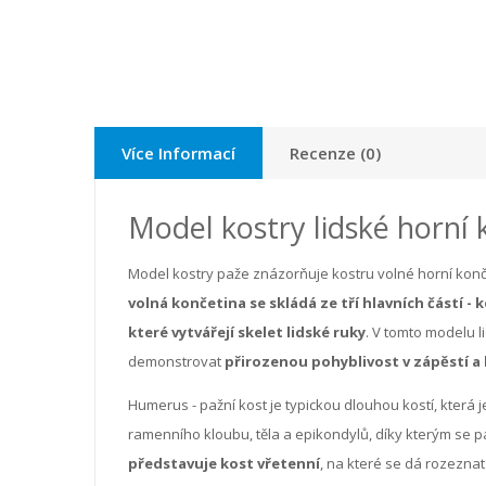
Více Informací
Recenze (0)
Model kostry lidské horní 
Model kostry paže znázorňuje kostru volné horní konče
volná končetina se skládá ze tří hlavních částí - 
které vytvářejí skelet lidské ruky
. V tomto modelu l
demonstrovat
přirozenou pohyblivost v zápěstí a
Humerus - pažní kost je typickou dlouhou kostí, která je
ramenního kloubu, těla a epikondylů, díky kterým se pa
představuje kost vřetenní
, na které se dá rozeznat 