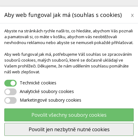
Aby web fungoval jak má (souhlas s cookies)
x
Abyste na stránkách rychle našli to, co hledáte, abychom Vás poznali
a pamatovali si, co máte v košíku, abychom vás neobtěžovali
nevhodnou reklamou nebo abyste se nemuseli pokaždé přihlašovat.
Aby web fungoval jak má, potřebujeme Váš souhlas se zpracováním
souborů cookies, malých souborů, které se dočasně ukládají ve
KONTAKT
DODÁNÍ A TERMÍNY CZ & SK
DÁRK
Vašem prohlížeči. Děkujeme, že nám udělením souhlasu pomáháte
náš web zlepšovat.
ouby
Model Kostry Lidské Horní Končetiny
Technické cookies
Analytické soubory cookies
Marketingové soubory cookies
Model kostry lidské horní konč
Povolit všechny soubory cookies
Výrobce:
3B Scientific
Povolit jen nezbytně nutné cookies