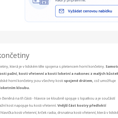
končetiny
tiny, která je v lidském těle spojena s pletencem horní končetiny.
Samot
kosti pažní, kosti vřetenní a kosti loketní a nakonec z malých kůste
idské horní končetiny jsou všechny kosti
spojené drátem,
což umožňuje
 loketním kloubu.
 členěná na tři části - hlavice se kloubně spojuje s lopatkou a je součástí
žní kost napojuje ku kosti vřetenní.
Vnější část kostry předloktí
hlavička kosti vřetenní, krček radia, drsnatina kosti vřetenní, která v lids