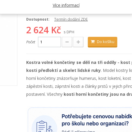
Kategorie:
Kostry, kosti a klouby
Více informací
Kód:
1019371
Termín dodání ZDE
Dostupnost:
2 624 Kč
s DPH
Do košíku
Počet
Kostra volné končetiny se dělí na tři oddíly - kost 
kosti předloktí a skelet lidské ruky
. Model kostry l
horní končetiny znázorňuje humerus, kost loketní, kost 
zápěstní kosti, záprstní kosti a články prstů v jejich př
postavení. Všechny
kosti horní končetiny jsou na dr