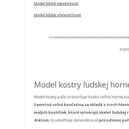
Model lidské loketní kosti
Model lidské vřetenní kosti
***************************************
POPI
Model kostry ľudskej horn
Model kostry paže znázorňuje kostru voľnej hornej kon
Samotná voľná končatina sa skladá z troch hlavnýc
malých kostičiek, ktoré vytvárajú skelet ľudskej 
drátom
, čo umožňuje demonštrovať
prirodzenú pohy