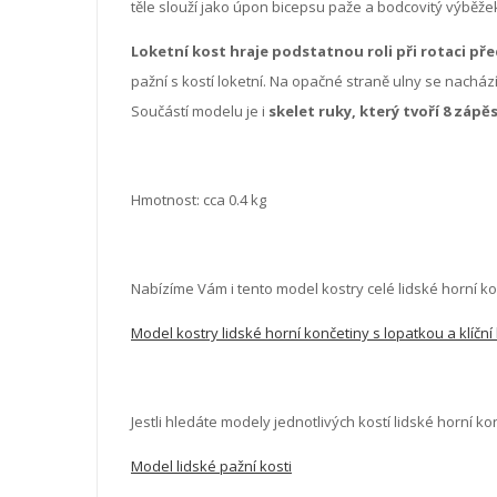
těle slouží jako úpon bicepsu paže a bodcovitý výběžek
Loketní kost hraje podstatnou roli při rotaci pře
pažní s kostí loketní. Na opačné straně ulny se nachází
Součástí modelu je i
skelet ruky, který tvoří 8 zápě
Hmotnost: cca 0.4 kg
Nabízíme Vám i tento model kostry celé lidské horní ko
Model kostry lidské horní končetiny s lopatkou a klíční 
Jestli hledáte modely jednotlivých kostí lidské horní k
Model lidské pažní kosti