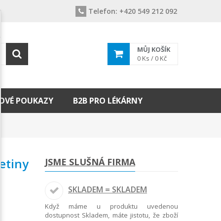
Telefon:
+420 549 212 092
MŮJ KOŠÍK
0
Ks /
0 Kč
OVÉ POUKAZY
B2B PRO LÉKÁRNY
etiny
JSME SLUŠNÁ FIRMA
SKLADEM = SKLADEM
Když máme u produktu uvedenou
dostupnost Skladem, máte jistotu, že zboží