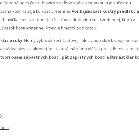
 členená na tri časti - hlavica sa kĺbne spája s lopatkou a je súčasťou
pažná kosť napája ku kosti vretennej.
Vonkajšiu časť kostry predlaktia
 hlavička kosti vretennej, krčok rádia, drsnatina kosti vretennej, ktorá v
výbežok kosti vretennej, ktorý je hmatný pod kožou.
ktia a ruky
. Horný výbežok kosti lakťovej - olecranon slúži k spojeniu kost
achádza hlavica lakťovej kosti, ktorá má kĺbnu plôšku pre skĺbenie s kosť
 tvorí osem zápästných kostí, päť záprstných kostí a štrnásť článk
y:
kostí