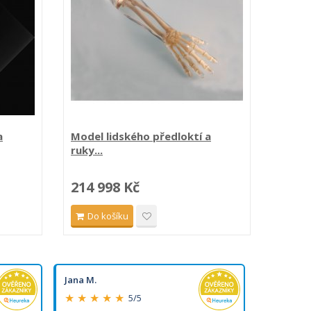
a
Model lidského předloktí a
Model 
ruky...
214 998 Kč
131 
Do košíku
Do 
Jana M.
Marie M.
★ ★ ★ ★ ★
★ ★ ★ 
5/5