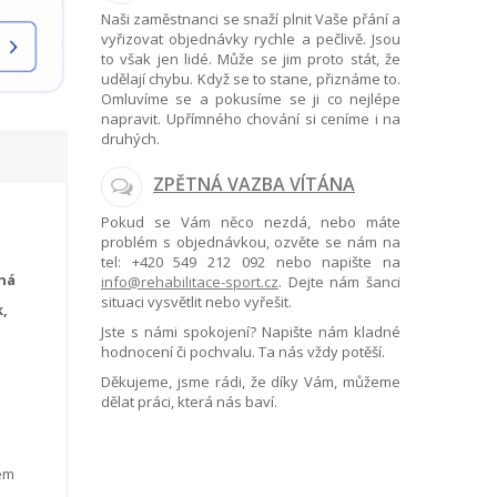
Naši zaměstnanci se snaží plnit Vaše přání a
vyřizovat objednávky rychle a pečlivě. Jsou
to však jen lidé. Může se jim proto stát, že
udělají chybu. Když se to stane, přiznáme to.
Omluvíme se a pokusíme se ji co nejlépe
napravit. Upřímného chování si ceníme i na
druhých.
ZPĚTNÁ VAZBA VÍTÁNA
Pokud se Vám něco nezdá, nebo máte
problém s objednávkou, ozvěte se nám na
tel:
+420 549 212 092
nebo napište na
ná
info@rehabilitace-sport.cz
. Dejte nám šanci
situaci vysvětlit nebo vyřešit.
k,
Jste s námi spokojení? Napište nám kladné
hodnocení či pochvalu. Ta nás vždy potěší.
Děkujeme, jsme rádi, že díky Vám, můžeme
dělat práci, která nás baví.
kém