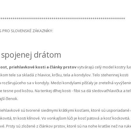
**************************************************************
S PRO SLOVENSKÉ ZÁKAZNÍKY:
 spojenej drátom
kost, priehlavkové kosti a články prstov
vytvárajú celý model kostry ľu
kom tele sa skladá z hlavice, krčku, tela a kondylov. Telo stehennej kosti
ela rozširujúceho sa v kondyly. Medzi kondylami píšťaly je zreteľná vyvýšeni
le tesne pod kožou. Na tenkej dlhej kosti - fibii sa dá sledovaťhlavička a tel
jší členok.
riehlavkové sú tvorené siedmymi krátkymi kosťami, ktoré sú usporiadané
kovitá, tri kosti klínové. Vo vonkajšom lúči je kosť pätová a kosť kockovitá.
é. Prsty sú zložené z článkov prstov, ktoré sú na nohe kratšie než na ruk