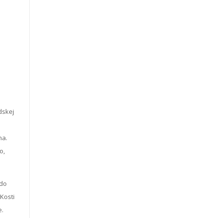
dskej
na.
o,
 do
 Kosti
e.