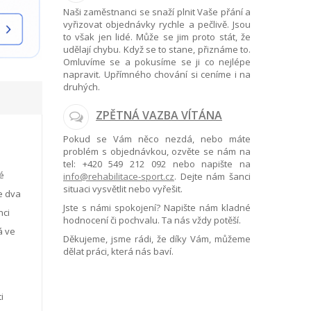
Naši zaměstnanci se snaží plnit Vaše přání a
vyřizovat objednávky rychle a pečlivě. Jsou
to však jen lidé. Může se jim proto stát, že
udělají chybu. Když se to stane, přiznáme to.
Omluvíme se a pokusíme se ji co nejlépe
napravit. Upřímného chování si ceníme i na
druhých.
ZPĚTNÁ VAZBA VÍTÁNA
Pokud se Vám něco nezdá, nebo máte
problém s objednávkou, ozvěte se nám na
tel:
+420 549 212 092
nebo napište na
ké
info@rehabilitace-sport.cz
. Dejte nám šanci
situaci vysvětlit nebo vyřešit.
ve dva
Jste s námi spokojení? Napište nám kladné
nci
hodnocení či pochvalu. Ta nás vždy potěší.
á ve
Děkujeme, jsme rádi, že díky Vám, můžeme
dělat práci, která nás baví.
i