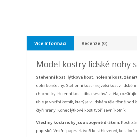
Více Informací
Recenze (0)
Model kostry lidské nohy 
Stehenní kost, lýtková kost, holenní kost, zánárt
dolní končetiny. Stehenní kost - největší kost v lidském
chocholíky. Holenní kost - tibia sestává z těla, rozšiřu
tibie je vnitřní kotník, který je v lidském těle těsně pod
čtyři hrany. Konec lýtkové kosti tvoří zevní kotník.
Všechny kosti nohy jsou spojené drátem.
Kosti zá
paprsků. Vnitřní paprsek tvoří kost hlezenní, kost loďko