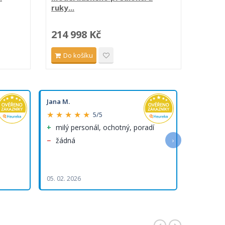
ruky...
214 998 Kč
131 
Do košíku
Do 
Jana M.
Marie M.
★ ★ ★ ★ ★
★ ★ ★ 
5/5
milý personál, ochotný, poradí
velký 
objedn
žádná
›
výborná 
přejemná 
05. 02. 2026
29. 01. 202