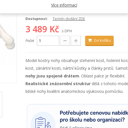
Kategorie:
Kostry, kosti a klouby
Více informací
Kód:
1019359
Termín dodání ZDE
Dostupnost:
3 489 Kč
s DPH
Do košíku
Počet
Model kostry nohy obsahuje stehenní kost, holenní kost
kost, zánártní kosti, nártní kůstky a články prstů. Samo
nohy jsou spojené drátem
. Oblast palce je flexibilní.
Realistické znázornění struktur
dělá z tohoto mode
lidské nohy kvalitní anatomickou výukovou pomůcku.