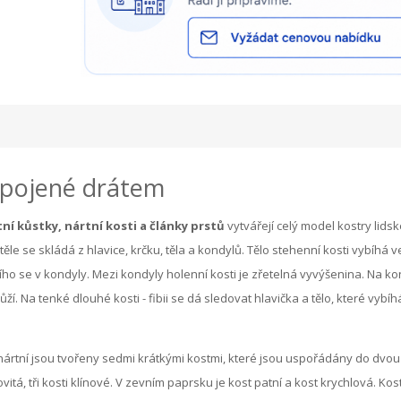
spojené drátem
ní kůstky, nártní kosti a články prstů
vytvářejí celý model kostry lids
 těle se skládá z hlavice, krčku, těla a kondylů. Tělo stehenní kosti vybíhá 
jícího se v kondyly. Mezi kondyly holenní kosti je zřetelná vyvýšenina. Na ko
 kůží. Na tenké dlouhé kosti - fibii se dá sledovat hlavička a tělo, které vybíh
nártní jsou tvořeny sedmi krátkými kostmi, které jsou uspořádány do dvou
vitá, tři kosti klínové. V zevním paprsku je kost patní a kost krychlová. Kost