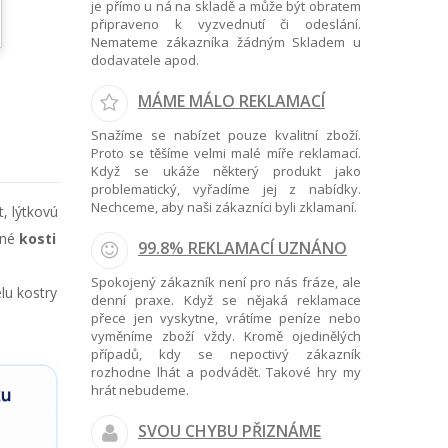
je přímo u ná na skladě a může být obratem
připraveno k vyzvednutí či odeslání.
Nemateme zákazníka žádným Skladem u
dodavatele apod.
MÁME MÁLO REKLAMACÍ
Snažíme se nabízet pouze kvalitní zboží.
Proto se těšíme velmi malé míře reklamací.
Když se ukáže některý produkt jako
problematický, vyřadíme jej z nabídky.
Nechceme, aby naši zákazníci byli zklamaní.
, lýtkovú
tné
kosti
99.8% REKLAMACÍ UZNÁNO
Spokojený zákazník není pro nás fráze, ale
lu kostry
denní praxe. Když se nějaká reklamace
přece jen vyskytne, vrátíme peníze nebo
vyměníme zboží vždy. Kromě ojedinělých
případů, kdy se nepoctivý zákazník
rozhodne lhát a podvádět. Takové hry my
hrát nebudeme.
SVOU CHYBU PŘIZNÁME