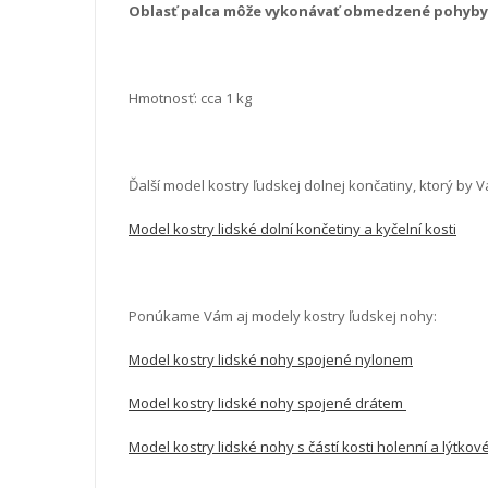
Oblasť palca môže vykonávať obmedzené pohyby
Hmotnosť: cca 1 kg
Ďalší model kostry ľudskej dolnej končatiny, ktorý by 
Model kostry lidské dolní končetiny a kyčelní kosti
Ponúkame Vám aj modely kostry ľudskej nohy:
Model kostry lidské nohy spojené nylonem
Model kostry lidské nohy spojené drátem
Model kostry lidské nohy s částí kosti holenní a lýtko