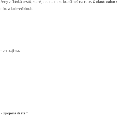
oženy z článků prstů, které jsou na noze kratší než na ruce.
Oblast palce
otníku a kolenní kloub.
 mohl zajímat:
vé - spojená drátem