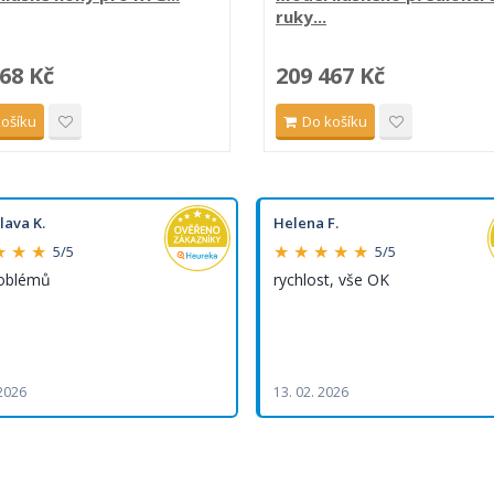
ruky...
68 Kč
209 467 Kč
košíku
Do košíku
lava K.
Helena F.
★ ★ ★
★ ★ ★ ★ ★
5/5
5/5
roblémů
rychlost, vše OK
 2026
13. 02. 2026