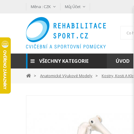
Měna :
CZK
Můj Účet
VŠECHNY KATEGORIE
ÚVOD
Anatomické Výukové Modely
Kostry, Kosti A Kl