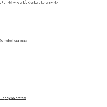
.
Pohyblivý je aj kĺb členku a kolenný kĺb.
Vás mohol zaujímať:
vé - spojená drátem