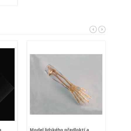
a
Model lidského předloktí a
Model 