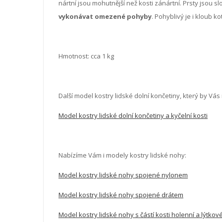
nártní jsou mohutnější než kosti zánártní. Prsty jsou sl
vykonávat omezené pohyby
. Pohyblivý je i kloub k
Hmotnost: cca 1 kg
Další model kostry lidské dolní končetiny, který by Vás
Model kostry lidské dolní končetiny a kyčelní kosti
Nabízíme Vám i modely kostry lidské nohy:
Model kostry lidské nohy spojené nylonem
Model kostry lidské nohy spojené drátem
Model kostry lidské nohy s částí kosti holenní a lýtko