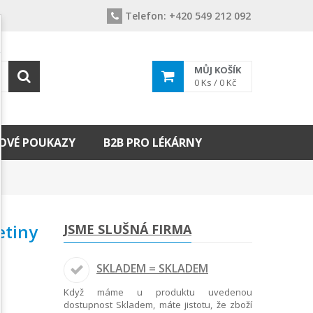
Telefon:
+420 549 212 092
MŮJ KOŠÍK
0
Ks /
0 Kč
OVÉ POUKAZY
B2B PRO LÉKÁRNY
etiny
JSME SLUŠNÁ FIRMA
SKLADEM = SKLADEM
Když máme u produktu uvedenou
dostupnost Skladem, máte jistotu, že zboží