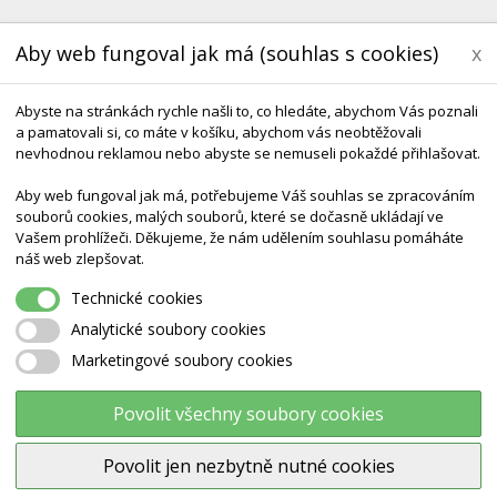
Aby web fungoval jak má (souhlas s cookies)
x
Abyste na stránkách rychle našli to, co hledáte, abychom Vás poznali
a pamatovali si, co máte v košíku, abychom vás neobtěžovali
nevhodnou reklamou nebo abyste se nemuseli pokaždé přihlašovat.
Aby web fungoval jak má, potřebujeme Váš souhlas se zpracováním
souborů cookies, malých souborů, které se dočasně ukládají ve
KONTAKT
DODÁNÍ A TERMÍNY CZ & SK
DÁRK
Vašem prohlížeči. Děkujeme, že nám udělením souhlasu pomáháte
náš web zlepšovat.
ouby
Model Kostry Lidské Dolní Končetiny
Technické cookies
Analytické soubory cookies
Marketingové soubory cookies
Model kostry lidské dolní konč
Povolit všechny soubory cookies
Výrobce:
3B Scientific
Povolit jen nezbytně nutné cookies