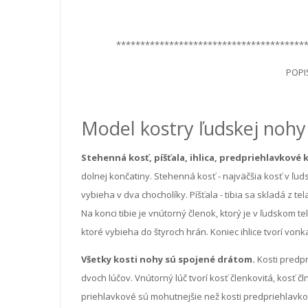
***************************************
POPI
Model kostry ľudskej nohy
Stehenná kosť, píšťala, ihlica, predpriehlavkové 
dolnej končatiny. Stehenná kosť - najväčšia kosť v ľuds
vybieha v dva chocholíky. Píšťala - tibia sa skladá z t
Na konci tibie je vnútorný členok, ktorý je v ľudskom te
ktoré vybieha do štyroch hrán. Koniec ihlice tvorí vonka
Všetky kosti nohy sú spojené drátom.
Kosti predp
dvoch lúčov. Vnútorný lúč tvorí kosť členkovitá, kosť čln
priehlavkové sú mohutnejšie než kosti predpriehlavkov