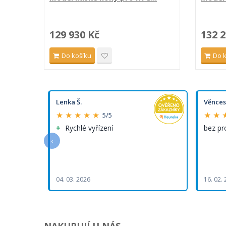
129 930 Kč
132 2
Do košíku
Do 
Lenka Š.
Věnces
★ ★ ★ ★ ★
★ ★ 
5/5
Rychlé vyřízení
bez p
‹
04. 03. 2026
16. 02.
NAKUPUJÍ U NÁS