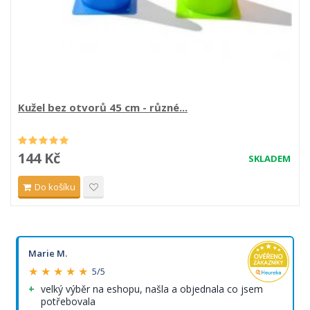
Kužel bez otvorů 45 cm - různé...
144 Kč
SKLADEM
Do košíku
Marie M.
★ ★ ★ ★ ★
5/5
velký výběr na eshopu, našla a objednala co jsem
potřebovala