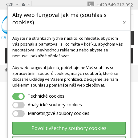
CZK
+420 549 212 092
Aby web fungoval jak má (souhlas s
MŮJ KOŠÍK
cookies)
x
0
Ks /
0 Kč
Abyste na stránkách rychle našli to, co hledáte, abychom
Vás poznali a pamatovali si, co máte v košíku, abychom vás
neobtěžovali nevhodnou reklamou nebo abyste se
KATEGORIE
nemuseli pokaždé přihlašovat.
Aby web fungoval jak má, potřebujeme Váš souhlas se
Tréninkové Potřeby
Kužele, Bloky, Mety
zpracováním souborů cookies, malých souborů, které se
Kopule MULTI Plast - Žlutá
dočasně ukládají ve Vašem prohlížeči. Děkujeme, že nám
udělením souhlasu pomáháte náš web zlepšovat.
Technické cookies
Analytické soubory cookies
Marketingové soubory cookies
Povolit všechny soubory cookies