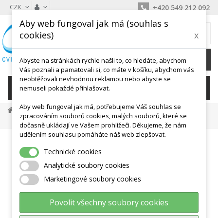
CZK
+420 549 212 092
Aby web fungoval jak má (souhlas s
MŮJ KOŠÍK
cookies)
x
0
Ks /
0 Kč
Abyste na stránkách rychle našli to, co hledáte, abychom
Vás poznali a pamatovali si, co máte v košíku, abychom vás
neobtěžovali nevhodnou reklamou nebo abyste se
KATEGORIE
nemuseli pokaždé přihlašovat.
Aby web fungoval jak má, potřebujeme Váš souhlas se
Cvičení Ve Vodě
Nadlehčovací Pomůcky
zpracováním souborů cookies, malých souborů, které se
Nadlehčovací Křidélka (pár) 230 X 190 X 38 Mm - DOPRODEJ
dočasně ukládají ve Vašem prohlížeči. Děkujeme, že nám
udělením souhlasu pomáháte náš web zlepšovat.
Technické cookies
Analytické soubory cookies
Marketingové soubory cookies
Povolit všechny soubory cookies