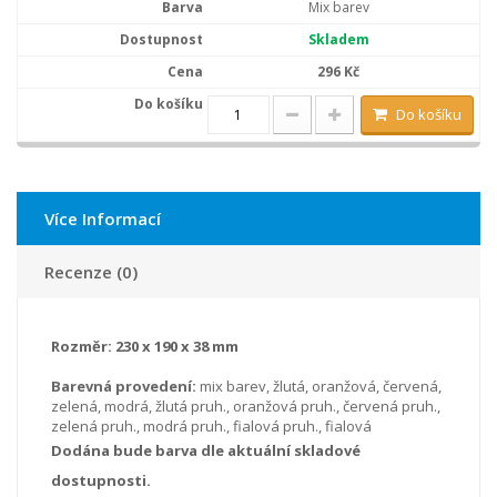
Mix barev
Skladem
296 Kč
Do košíku
Více Informací
Recenze (0)
Rozměr:
230 x 190 x 38 mm
Barevná provedení:
mix barev, žlutá, oranžová, červená,
zelená, modrá, žlutá pruh., oranžová pruh., červená pruh.,
zelená pruh., modrá pruh., fialová pruh., fialová
Dodána bude barva dle aktuální skladové
dostupnosti.