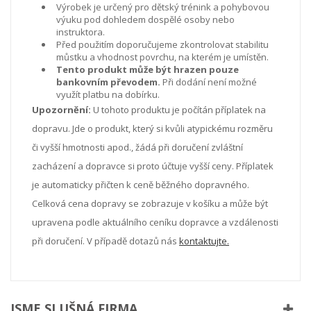
Výrobek je určený pro dětský trénink a pohybovou
výuku pod dohledem dospělé osoby nebo
instruktora.
Před použitím doporučujeme zkontrolovat stabilitu
můstku a vhodnost povrchu, na kterém je umístěn.
Tento produkt může být hrazen pouze
bankovním převodem.
Při dodání není možné
využít platbu na dobírku.
Upozornění:
U tohoto produktu je počítán příplatek na
dopravu. Jde o produkt, který si kvůli atypickému rozměru
či vyšší hmotnosti apod., žádá při doručení zvláštní
zacházení a dopravce si proto účtuje vyšší ceny. Příplatek
je automaticky přičten k ceně běžného dopravného.
Celková cena dopravy se zobrazuje v košíku a může být
upravena podle aktuálního ceníku dopravce a vzdálenosti
při doručení. V případě dotazů nás
kontaktujte.
JSME SLUŠNÁ FIRMA