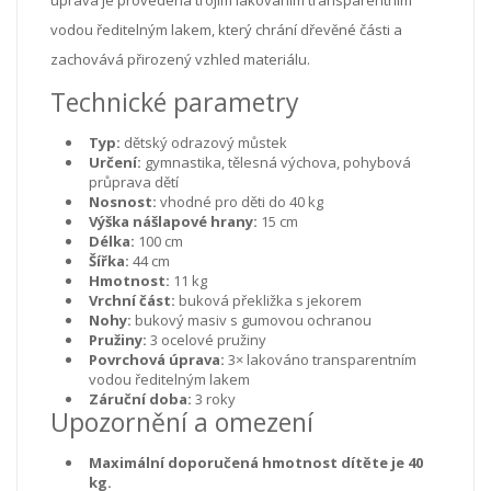
vodou ředitelným lakem, který chrání dřevěné části a
zachovává přirozený vzhled materiálu.
Technické parametry
Typ:
dětský odrazový můstek
Určení:
gymnastika, tělesná výchova, pohybová
průprava dětí
Nosnost:
vhodné pro děti do 40 kg
Výška nášlapové hrany:
15 cm
Délka:
100 cm
Šířka:
44 cm
Hmotnost:
11 kg
Vrchní část:
buková překližka s jekorem
Nohy:
bukový masiv s gumovou ochranou
Pružiny:
3 ocelové pružiny
Povrchová úprava:
3× lakováno transparentním
vodou ředitelným lakem
Záruční doba:
3 roky
Upozornění a omezení
Maximální doporučená hmotnost dítěte je 40
kg.