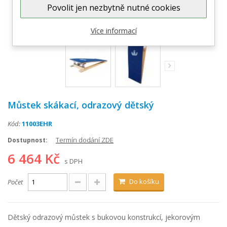
Povolit jen nezbytně nutné cookies
Zobrazit větší
Více informací
Můstek skákací, odrazový dětský
Kód:
11003EHR
Termín dodání ZDE
Dostupnost:
6 464 Kč
s DPH
Do košíku
Počet
Dětský odrazový můstek s bukovou konstrukcí, jekorovým