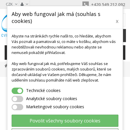
CZK
+420 549 212 092
Aby web fungoval jak má (souhlas s
MŮJ KOŠÍK
cookies)
x
0
Ks /
0 Kč
Abyste na stránkách rychle našli to, co hledáte, abychom
Vás poznali a pamatovali si, co máte v košíku, abychom vás
neobtěžovali nevhodnou reklamou nebo abyste se
KATEGORIE
nemuseli pokaždé přihlašovat.
Aby web fungoval jak má, potřebujeme Váš souhlas se
Tělocvičné Nářadí
Ostatní Do Tělocvičny
zpracováním souborů cookies, malých souborů, které se
Můstek Skákací, Odrazový Dětský
dočasně ukládají ve Vašem prohlížeči. Děkujeme, že nám
udělením souhlasu pomáháte náš web zlepšovat.
Technické cookies
Analytické soubory cookies
Marketingové soubory cookies
Povolit všechny soubory cookies