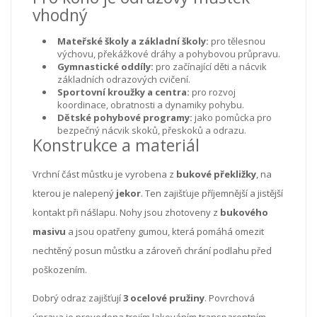
vhodný
Mateřské školy a základní školy:
pro tělesnou
výchovu, překážkové dráhy a pohybovou průpravu.
Gymnastické oddíly:
pro začínající děti a nácvik
základních odrazových cvičení.
Sportovní kroužky a centra:
pro rozvoj
koordinace, obratnosti a dynamiky pohybu.
Dětské pohybové programy:
jako pomůcka pro
bezpečný nácvik skoků, přeskoků a odrazu.
Konstrukce a materiál
Vrchní část můstku je vyrobena z
bukové překližky
, na
kterou je nalepený
jekor
. Ten zajišťuje příjemnější a jistější
kontakt při nášlapu. Nohy jsou zhotoveny z
bukového
masivu
a jsou opatřeny gumou, která pomáhá omezit
nechtěný posun můstku a zároveň chrání podlahu před
poškozením.
Dobrý odraz zajišťují
3 ocelové pružiny
. Povrchová
úprava je provedena trojím lakováním transparentním