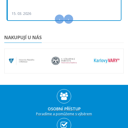
15. 03. 2026
‹
›
NAKUPUJÍ U NÁS
OSOBNÍ PŘÍSTUP
Poradíme a pomůžeme s výběrem