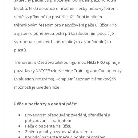
kloubů. Nikki dokonce umí během léčby nebo vyšetření i
sedět vzpřímeně na posteli, což jí činní ideálním
tréninkovým řešením pro nacvičování péče u lůžka. Pro
zajištění dlouhé životnosti i při každodenním použití je
vyrobena z odolných, nerozbitných a voděodolných
plastů.
Trénování s Ošetřovatelskou figurínou Nikki PRO splňuje
požadavky NATCEP (Nurse Aide Training and Competency
Evaluation Programs). Kompletní seznam tréninkových
možností je uveden níže.
Péče o pacienty a osobní péče:
Dovednosti přesouvání: zvedání, přenášení a
pohybování s pacientem
Péče o pacienta na lůžku
Změna polohy a vyrovnání pacienta
Koupání pacienta (péče o pohlavní orgány)