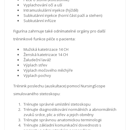
Vyplachování očí a uší
Intramuskulární injekce (hýždě)
Subkutánní injekce (horní část paží a stehen)
Subkutánní infúze
Figurína zahrnuje také odnímatelné orgány pro další
tréninkové funkce péče o pacienta:
Mužská katetrizace 14 CH
Ženská katetrizace 14 CH
Žaludeční laváž
Výplach střev
Výplach močového měchýře
Výplach pochvy
Trénink poslechu (auskultace) pomocí NursingScope
simulovaného stetoskopu:
Trénujte správné umístění stetoskopu
Trénujte diagnostikování normálních a abnormálních
zvuků srdce, plic a střev a jejich obměny
Trénujte správnou anatomickou terminologii
Trénujte základní komunikační dovednosti s