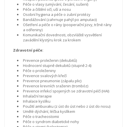
Péče o vlasy (umývání, česání, sušení)
Péče a čištění očí, uší a nosu
Osobní hygiena a péče o zubní protézy
Bandážování (zahrnuje pahýl po amputaci)
Ošetření a péče o rány (pooperační jizvy, tržné rány
a odřeniny)
Komunikační dovednosti, obzvláště vysvětlení
zavádění klystýru krok za krokem
Zdravotní péče:
Prevence proleženin (dekubitů)
Hodnocení stupně dekubitů (stupně 2-4)
Péče o proleženiny
Prevence svalových křečí
Prevence pneumonie (zápalu plic)
Prevence krevních sraženin (trombóz)
Prevence infekcí spojených se zdravotní péčí (HAI)
Inhalační terapie
Inhalace kyslíku
Použití ambuvaku (z úst do úst nebo z úst do nosu)
Umělé dýchání, léčba kyslíkem
Péče o tracheostomii
Péče o syndrom diabetické nohy
Péče o stomii (kolostomie)