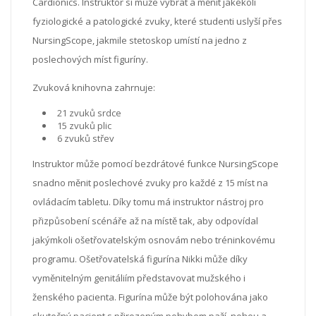
Cardionics. Instruktor si může vybrat a měnit jakékoli
fyziologické a patologické zvuky, které studenti uslyší přes
NursingScope, jakmile stetoskop umístí na jedno z
poslechových míst figuríny.
Zvuková knihovna zahrnuje:
21 zvuků srdce
15 zvuků plic
6 zvuků střev
Instruktor může pomocí bezdrátové funkce NursingScope
snadno měnit poslechové zvuky pro každé z 15 míst na
ovládacím tabletu. Díky tomu má instruktor nástroj pro
přizpůsobení scénáře až na místě tak, aby odpovídal
jakýmkoli ošetřovatelským osnovám nebo tréninkovému
programu. Ošetřovatelská figurína Nikki může díky
vyměnitelným genitáliím představovat mužského i
ženského pacienta. Figurína může být polohována jako
skutečný pacient s přirozeným pohybem paží, nohou a