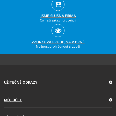
JSME SLUŠNÁ FIRMA
Co naši zákazníci oceňují
VZORKOVÁ PRODEJNA V BRNĚ
Možnost prohlédnout si zboží
UŽITEČNÉ ODKAZY
MŮJ ÚČET