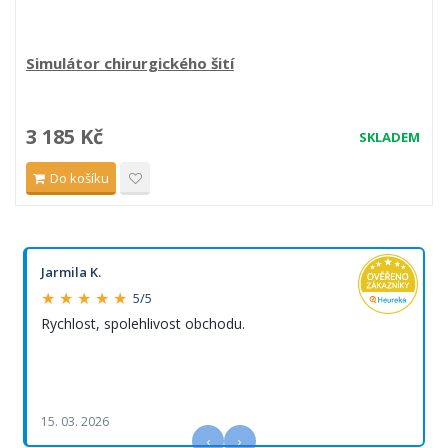
Simulátor chirurgického šití
3 185 Kč
SKLADEM
Do košíku
Jarmila K.
★ ★ ★ ★ ★
5/5
Rychlost, spolehlivost obchodu.
15. 03. 2026
‹
›