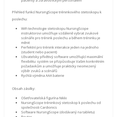
pacienty a zdravotnickým personálem
Přehled funkcí NursingScope tréninkového stetoskopu k
poslechu:
WiFi technologie stetoskopu NursingScope
instruktorovi umožňuje vzdáleně vybrat zvukové
scénáře pro trénink poslechu a během tréninku je
měnit
Perfektní pro trénink interakce jeden na jednoho
(student nebo pacient)
Uživatelsky přívětivý software umožňující maximální
flexibilitu: systém se přizpůsobuje Vašim konkrétním
požadavkům a umožňuje prakticky neomezený
výběr zvuků a scénářů
Rychlá výměna AAA baterie
Obsah zásilky:
Ošetřovatelská figurína Nikki
NursingScope tréninkový stetoskop k poslechu od
společnosti Cardionics
Software NursingScope (dodávaný na tabletu)
Router