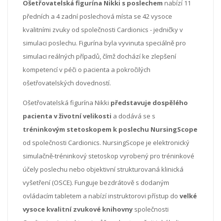
Ošetřovatelská figurína Nikki s poslechem
nabízí 11
předních a 4 zadní poslechová místa se 42 vysoce
kvalitními zvuky od společnosti Cardionics - jedničky v
simulaci poslechu. Figurína byla vyvinuta speciálně pro
simulaci reálných případů, čímž dochází ke zlepšení
kompetencí v péči o pacienta a pokročilých
ošetřovatelských dovedností.
Ošetřovatelská figurína Nikki
představuje dospělého
pacienta v životní velikosti
a dodává se s
tréninkovým stetoskopem k poslechu NursingScope
od společnosti Cardionics. NursingScope je elektronický
simulačně-tréninkový stetoskop vyrobený pro tréninkové
účely poslechu nebo objektivní strukturovaná klinická
vyšetření (OSCE). Funguje bezdrátově s dodaným
ovládacím tabletem a nabízí instruktorovi přístup do
velké
vysoce kvalitní zvukové knihovny
společnosti