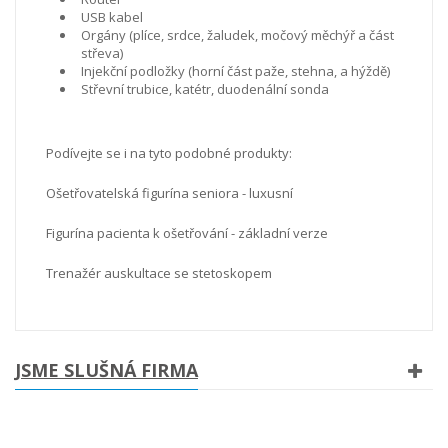
USB kabel
Orgány (plíce, srdce, žaludek, močový měchýř a část
střeva)
Injekční podložky (horní část paže, stehna, a hýždě)
Střevní trubice, katétr, duodenální sonda
Podívejte se i na tyto podobné produkty:
Ošetřovatelská figurína seniora - luxusní
Figurína pacienta k ošetřování - základní verze
Trenažér auskultace se stetoskopem
JSME SLUŠNÁ FIRMA