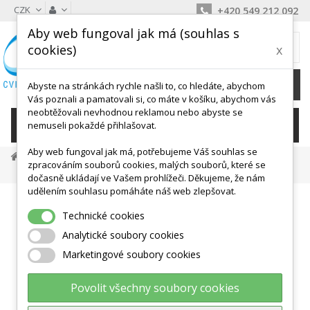
CZK
+420 549 212 092
Aby web fungoval jak má (souhlas s
MŮJ KOŠÍK
cookies)
x
0
Ks /
0 Kč
Abyste na stránkách rychle našli to, co hledáte, abychom
Vás poznali a pamatovali si, co máte v košíku, abychom vás
neobtěžovali nevhodnou reklamou nebo abyste se
KATEGORIE
nemuseli pokaždé přihlašovat.
Aby web fungoval jak má, potřebujeme Váš souhlas se
Anatomické Výukové Modely
Simulátory A Trenažery
zpracováním souborů cookies, malých souborů, které se
Ošetřovatelská Figurína Nikki S Poslechem
dočasně ukládají ve Vašem prohlížeči. Děkujeme, že nám
udělením souhlasu pomáháte náš web zlepšovat.
Technické cookies
Analytické soubory cookies
Marketingové soubory cookies
Povolit všechny soubory cookies