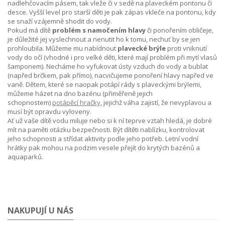
nadlehčovacím pásem, tak vleže či v sedě na plaveckém pontonu či
desce. Vyšší level pro starší děti je pak zápas vkleče na pontonu, kdy
se snaží vzájemně shodit do vody.
Pokud má dítě
problém s namočením hlavy
či ponořením obličeje,
je důležité jej vyslechnout a nenutit ho k tomu, nechuť by se jen
prohloubila. Můžeme mu nabídnout
plavecké brýle
proti vniknutí
vody do očí (vhodné i pro velké děti, které mají problém při mytí vlasů
šamponem). Necháme ho vyfukovat ústy vzduch do vody a bublat
(napřed brčkem, pak přímo), nacvičujeme ponoření hlavy napřed ve
vaně.
Dětem, které se naopak potápí rády s plaveckými brýlemi,
můžeme házet na dno bazénu (přiměřeně jejich
schopnostem)
potápěcí hračky
, jejichž váha zajistí, že nevyplavou a
musí být opravdu vyloveny.
Ať už vaše dítě vodu miluje nebo si k ní teprve vztah hledá, je dobré
mít na paměti otázku bezpečnosti. Být dítěti nablízku, kontrolovat
jeho schopnosti a střídat aktivity podle jeho potřeb. Letní vodní
hrátky pak mohou na podzim vesele přejít do krytých bazénů a
aquaparků.
NAKUPUJÍ U NÁS