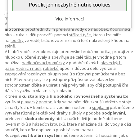
Povolit jen nezbytně nutné cookies
Jaké rozvojové aktivity můžeme vyzkoušet v bazénu, rybníku či
moři?
Více informací
V mělké vodě můžeme děti nechat trénovat
jemnou
motoriku
prostřednictvím přelévání vody do nádobek. Koordinaci
oko – ruka si děti procvičí i pomocí
stříkací tyče
, kterou lze mířit
na
lodičky
ve vodě, bráchovu zmrzlinu či terč nakreslený křídou na
stěně.
V hlubší vodě se zdokonaluje především hrubá motorika, pracují zde
hluboko uložené svaly a zpevňuje se celé tělo. Je vhodné při tom
používat
nadlehčovací pomůcky
v podobě různých
plaveckých
pásů
,
vodních nudlí
,
rukávků
apod. z důvodu delší výdrže a
zapojování rozdílných skupin svalů s různými pomůckami a bez
nich.
Plavecké pásy lze postupně přizpůsobovat plaveckým
schopnostem dítěte a ubírat z něj prvky tak, aby dítě postupně čím
dál víc využívalo vlastní síly k plavání.
K
tréninku stability
a
hlubokého rovnovážného systému
lze
využívat
plavecký ponton
, kdy se na něm děti zkouší udržet ve stoje
či na čtyřech. V kombinaci s vodními nudlemi a
spojkami
pak můžeme
vytvářet různé překážkové dráhy s úkoly v podobě
podplavání
,
přelezení,
skoku do vody
atd. U našich dětí je hodně oblíbené
lovení
míčků
a
házecích kroužků
, které naházíme dál do vody a děti
soutěží, kdo dřív doplave a posbírá svou barvu.
Rozvíjet
vestibulární systém
můžeme točením či houpáním jak s