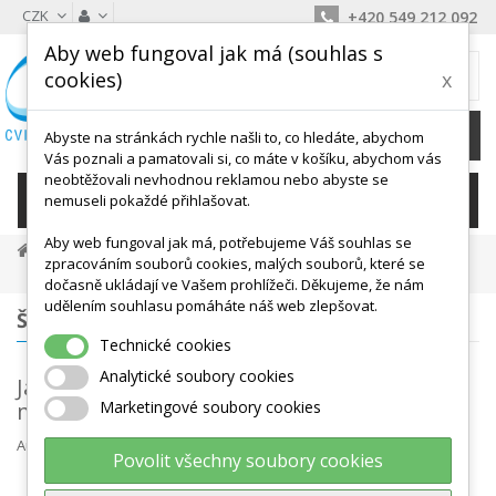
CZK
+420 549 212 092
Aby web fungoval jak má (souhlas s
MŮJ KOŠÍK
cookies)
x
0
Ks /
0 Kč
Abyste na stránkách rychle našli to, co hledáte, abychom
Vás poznali a pamatovali si, co máte v košíku, abychom vás
neobtěžovali nevhodnou reklamou nebo abyste se
KATEGORIE
nemuseli pokaždé přihlašovat.
Aby web fungoval jak má, potřebujeme Váš souhlas se
Novinky Z Blogu
zpracováním souborů cookies, malých souborů, které se
Jak Využít Vodní Hry K Rozvoji Dětské Motoriky
dočasně ukládají ve Vašem prohlížeči. Děkujeme, že nám
udělením souhlasu pomáháte náš web zlepšovat.
ŠTÍTKY
Technické cookies
Analytické soubory cookies
Jak využít vodní hry k rozvoji dětské
motoriky
Marketingové soubory cookies
Autor
Jaroslava Soukupová
srp 10, 2023
Různé
Povolit všechny soubory cookies