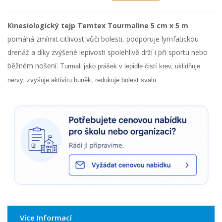
Kinesiologický tejp Temtex Tourmaline 5 cm x 5 m
pomáhá zmírnit citlivost vůči bolesti, podporuje lymfatickou
drenáž a díky zvýšené lepivosti spolehlivě drží i při sportu nebo
běžném nošení. T
urmali jako prášek v lepidle čistí krev, uklidňuje
nervy, zvyšuje aktivitu buněk, redukuje bolest svalu.
Více Informací