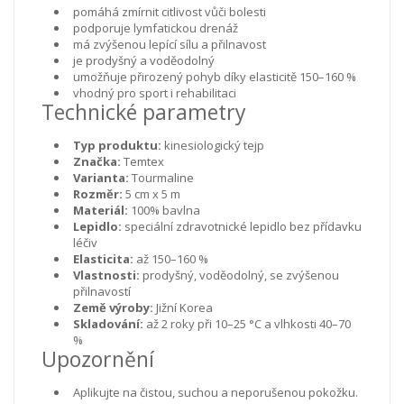
pomáhá zmírnit citlivost vůči bolesti
podporuje lymfatickou drenáž
má zvýšenou lepící sílu a přilnavost
je prodyšný a voděodolný
umožňuje přirozený pohyb díky elasticitě 150–160 %
vhodný pro sport i rehabilitaci
Technické parametry
Typ produktu:
kinesiologický tejp
Značka:
Temtex
Varianta:
Tourmaline
Rozměr:
5 cm x 5 m
Materiál:
100% bavlna
Lepidlo:
speciální zdravotnické lepidlo bez přídavku
léčiv
Elasticita:
až 150–160 %
Vlastnosti:
prodyšný, voděodolný, se zvýšenou
přilnavostí
Země výroby:
Jižní Korea
Skladování:
až 2 roky při 10–25 °C a vlhkosti 40–70
%
Upozornění
Aplikujte na čistou, suchou a neporušenou pokožku.