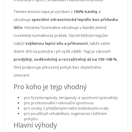
Temtex kinesio tape je vyroben z
100% bavlny
a
obsahuje
speciální zdravotnické lepidlo bez přídavku
léčiv
. Varianta Tourmaline obsahuje v lepidle jemně
rozemletý turmalinový prášek. Oproti běžným tejpům
nabízí
zvýšenou lepící sílu a přilnavost
, takže velmi
dobře drží na pokožce i při vyšší zátěži. Tejp je zároveň
prodyšný, voděodolný a roztažitelný až na 150–160 %
,
čímž podporuje přirozený pohyb bez zbytečného
omezení.
Pro koho je tejp vhodný
pro fyzioterapeuty, terapeuty a sportovní specialisty
pro profesionální i rekreační sportovce
pro osoby s přetíženými nebo bolestivými svaly
pro použití při rehabilitaci, regeneraci i běžném
pohybu
Hlavní výhody