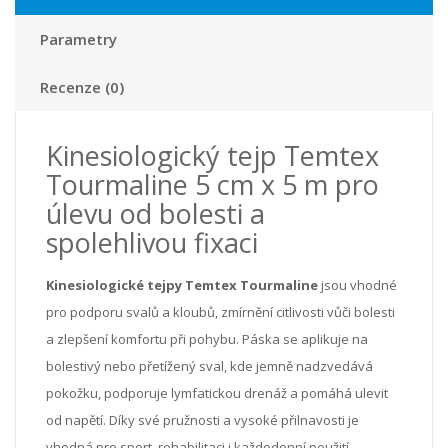
Parametry
Recenze (0)
Kinesiologický tejp Temtex
Tourmaline 5 cm x 5 m pro
úlevu od bolesti a
spolehlivou fixaci
Kinesiologické tejpy Temtex Tourmaline
jsou vhodné
pro podporu svalů a kloubů, zmírnění citlivosti vůči bolesti
a zlepšení komfortu při pohybu. Páska se aplikuje na
bolestivý nebo přetížený sval, kde jemně nadzvedává
pokožku, podporuje lymfatickou drenáž a pomáhá ulevit
od napětí. Díky své pružnosti a vysoké přilnavosti je
vhodná pro sport, rehabilitaci i každodenní použití.