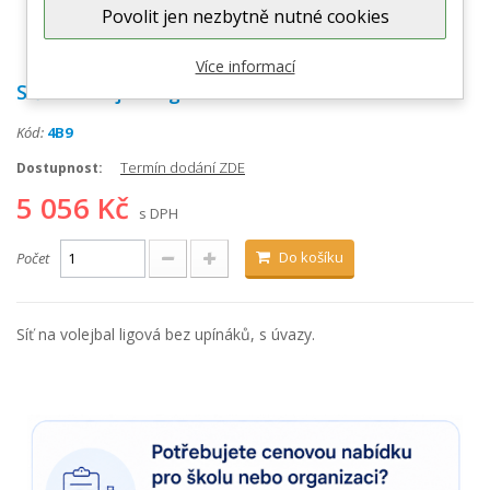
Povolit jen nezbytně nutné cookies
Zobrazit větší
Více informací
Síť na volejbal ligová
Kód:
4B9
Termín dodání ZDE
Dostupnost:
5 056 Kč
s DPH
Do košíku
Počet
Síť na volejbal ligová bez upínáků, s úvazy.