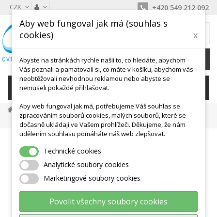
CZK
+420 549 212 092
Aby web fungoval jak má (souhlas s
MŮJ KOŠÍK
cookies)
x
0
Ks /
0 Kč
Abyste na stránkách rychle našli to, co hledáte, abychom
Vás poznali a pamatovali si, co máte v košíku, abychom vás
neobtěžovali nevhodnou reklamou nebo abyste se
KATEGORIE
nemuseli pokaždé přihlašovat.
Aby web fungoval jak má, potřebujeme Váš souhlas se
Vybavení Pro Sporty
Míčové Sporty
Volejbal
zpracováním souborů cookies, malých souborů, které se
Síť Na Volejbal Ligová
dočasně ukládají ve Vašem prohlížeči. Děkujeme, že nám
udělením souhlasu pomáháte náš web zlepšovat.
Technické cookies
Analytické soubory cookies
Marketingové soubory cookies
Povolit všechny soubory cookies