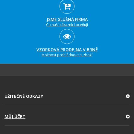
JSME SLUŠNÁ FIRMA
Co naši zákazníci oceňují
VZORKOVÁ PRODEJNA V BRNĚ
Možnost prohlédnout si zboží
UŽITEČNÉ ODKAZY
MŮJ ÚČET