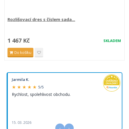
Rozlišovací dres s číslem sada...
1 467 Kč
SKLADEM
Do košíku
Jarmila K.
★ ★ ★ ★ ★
5/5
Rychlost, spolehlivost obchodu.
15. 03. 2026
‹
›