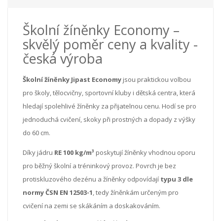
Školní žíněnky Economy –
skvělý poměr ceny a kvality -
česká výroba
Školní žíněnky Jipast Economy
jsou praktickou volbou
pro školy, tělocvičny, sportovní kluby i dětská centra, která
hledají spolehlivé žíněnky za přijatelnou cenu. Hodí se pro
jednoduchá cvičení, skoky při prostných a dopady z výšky
do 60 cm.
Díky jádru
RE 100 kg/m³
poskytují žíněnky vhodnou oporu
pro běžný školní a tréninkový provoz. Povrch je bez
protiskluzového dezénu a žíněnky odpovídají
typu 3 dle
normy ČSN EN 12503-1
, tedy žíněnkám určeným pro
cvičení na zemi se skákáním a doskakováním.