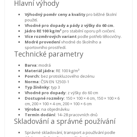
Hlavní výhody
Výhodný poměr ceny a kvality
pro běžné školní
použití.
Vhodné pro dopady a pády z výšky do 60 cm.
Jádro RE 100 kg/m³
pro stabilní oporu při cvičení.
Více rozměrových variant
podle potřeb tělocvičny.
Modré provedení
vhodné do školního a
sportovního prostředí.
Technické parametry
Barva:
modrá
Materiál jádra:
RE 100 kg/m³
Povrch:
bez protiskluzového dezénu
Norma:
ČSN EN 12503-1
Typ žíněnky:
typ 3
Vhodné pro dopady:
z výšky do 60 cm
Dostupné rozměry:
150 × 100 × 4 cm, 150 × 100 × 6
cm, 200 × 100 × 4 cm, 200 × 100 × 6 cm
Výroba:
na objednávku
Termín dodání:
14–28 pracovních dnů
Skladování a správné používání
Správné skladování, transport a používání podle