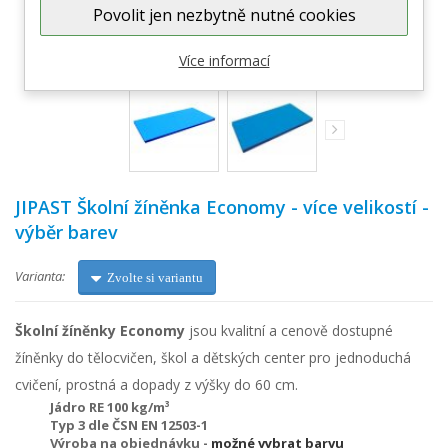
Povolit jen nezbytně nutné cookies
Zobrazit větší
Více informací
JIPAST Školní žíněnka Economy - více velikostí -
výběr barev
Varianta:
Zvolte si variantu
Školní žíněnky Economy
jsou kvalitní a cenově dostupné
žíněnky do tělocvičen, škol a dětských center pro jednoduchá
cvičení, prostná a dopady z výšky do 60 cm.
Jádro RE 100 kg/m³
Typ 3 dle ČSN EN 12503-1
Výroba na objednávku -
možné vybrat barvu