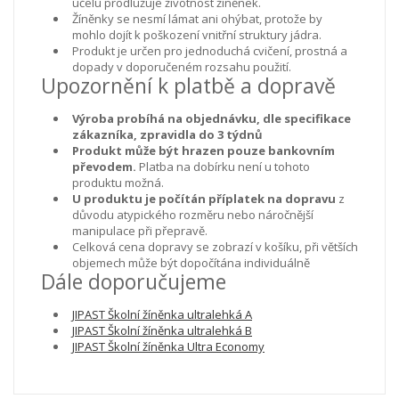
účelu prodlužuje životnost žíněnek.
Žíněnky se nesmí lámat ani ohýbat, protože by
mohlo dojít k poškození vnitřní struktury jádra.
Produkt je určen pro jednoduchá cvičení, prostná a
dopady v doporučeném rozsahu použití.
Upozornění k platbě a dopravě
Výroba probíhá na objednávku, dle specifikace
zákazníka, zpravidla do 3 týdnů
Produkt může být hrazen pouze bankovním
převodem.
Platba na dobírku není u tohoto
produktu možná.
U produktu je počítán příplatek na dopravu
z
důvodu atypického rozměru nebo náročnější
manipulace při přepravě.
Celková cena dopravy se zobrazí v košíku, při větších
objemech může být dopočítána individuálně
Dále doporučujeme
JIPAST Školní žíněnka ultralehká A
JIPAST Školní žíněnka ultralehká B
JIPAST Školní žíněnka Ultra Economy