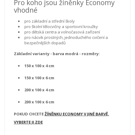
Pro koho jsou žíněnky Economy
vhodné
pro základní a střední školy
pro školní tělocvičny a sportovní kroužky
pro dětská centra a volnočasová zařízení
pro nácvik prostných, jednoduchého cvičení a
bezpečnějších dopadů
Základní varianty - barva modrá - rozměry:
150 x 100 x 4 cm
150 x 100 x 6 cm
200 x 100 x 4 cm
200 x 100 x 6 cm
POKUD CHCETE
ŽÍNĚNKU ECONOMY V JINÉ BARVĚ,
VYBERTE JI ZDE