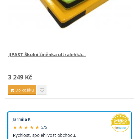
JIPAST Školní žíněnka ultralehká...
3 249 Kč
Do košíku
Jarmila K.
★ ★ ★ ★ ★
5/5
Rychlost, spolehlivost obchodu.