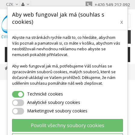
CZK
+420 549 212 092
Aby web fungoval jak má (souhlas s
MŮJ KOŠÍK
cookies)
x
0
Ks /
0 Kč
Abyste na stránkách rychle našli to, co hledáte, abychom
Vás poznali a pamatovali si, co máte v košíku, abychom vás
neobtěžovali nevhodnou reklamou nebo abyste se
KATEGORIE
nemuseli pokaždé přihlašovat.
Aby web fungoval jak má, potřebujeme Váš souhlas se
Tělocvičné Nářadí
Žíněnky A Doskočiště
zpracováním souborů cookies, malých souborů, které se
JIPAST Školní Žíněnka Economy - Více Velikostí - Výběr Barev
dočasně ukládají ve Vašem prohlížeči. Děkujeme, že nám
udělením souhlasu pomáháte náš web zlepšovat.
Technické cookies
Analytické soubory cookies
Marketingové soubory cookies
Povolit všechny soubory cookies