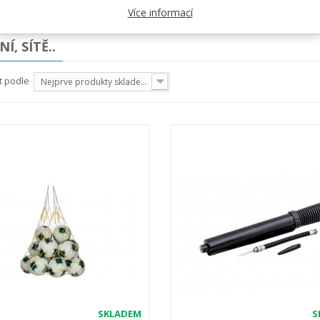
Více informací
Í, SÍTĚ..
t podle
Nejprve produkty skladem
SKLADEM
S