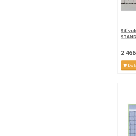
Síť vo
STAN
2 466
Do 