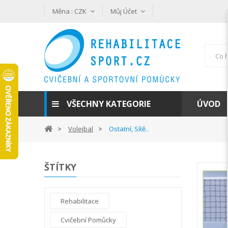
Měna :
CZK
Můj Účet
VŠECHNY KATEGORIE
ÚVOD
Volejbal
Ostatní, Sítě..
ŠTÍTKY
Rehabilitace
Cvičební Pomůcky