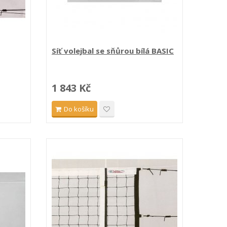
Síť volejbal se sňůrou bílá BASIC
1 843 Kč
Do košíku