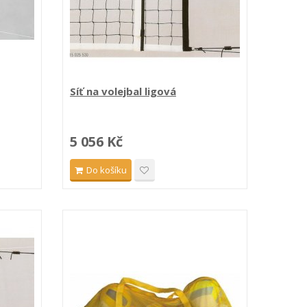
Síť na volejbal ligová
5 056 Kč
Do košíku