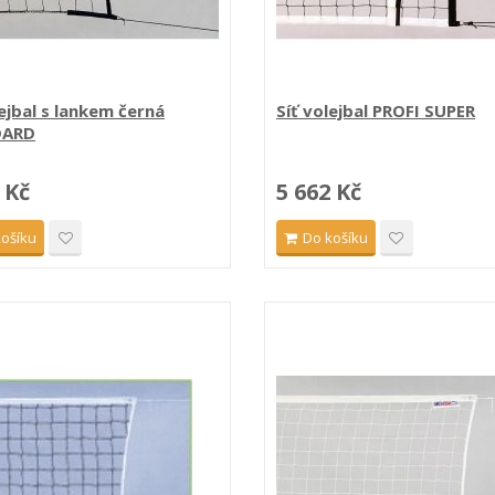
lejbal s lankem černá
Síť volejbal PROFI SUPER
DARD
 Kč
5 662 Kč
košíku
Do košíku