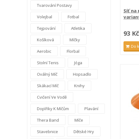
Tvarování Postavy
Síť na
varian
Volejbal
Fotbal
Tejpování
Atletika
93 Kč
Košíková
Míčky
Do 
Aerobic
Florbal
Stolní Tenis
Jóga
Oválný Míč
Hopsadlo
Skákací Míč
Knihy
Cvičení Ve Vodě
Doplňky K Míčům
Plavání
Thera Band
Míče
Stavebnice
Dětské Hry