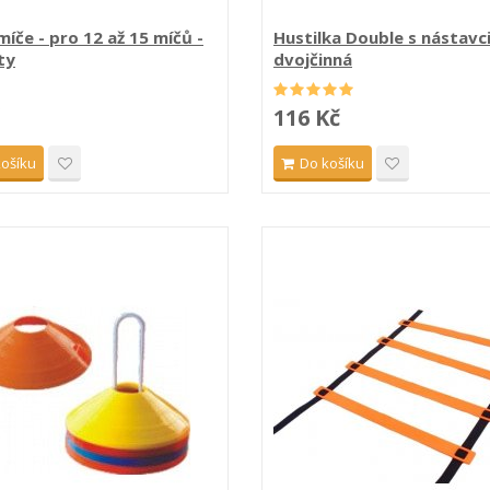
 míče - pro 12 až 15 míčů -
Hustilka Double s nástavci
ty
dvojčinná
116 Kč
košíku
Do košíku