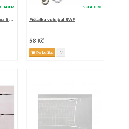
KLADEM
SKLADEM
ci 6 m,
Píšťalka volejbal BWF
58 Kč
Do košíku