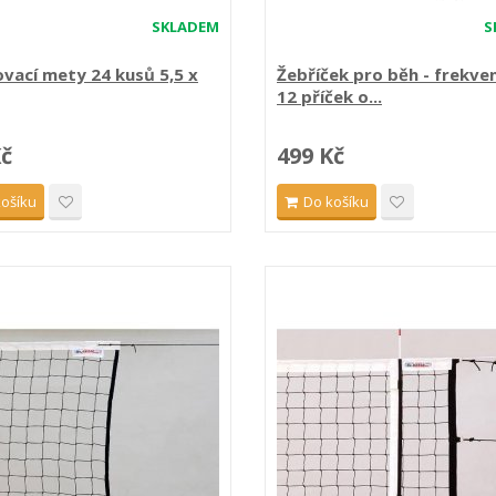
SKLADEM
S
vací mety 24 kusů 5,5 x
Žebříček pro běh - frekven
12 příček o...
Kč
499 Kč
košíku
Do košíku