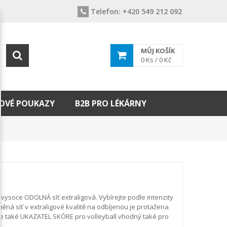
Telefon:
+420 549 212 092
MŮJ KOŠÍK
0
Ks /
0 Kč
OVÉ POUKAZY
B2B PRO LÉKÁRNY
 vysoce ODOLNÁ síť extraligová. Vybírejte podle intenzity
něná síť v extraligové kvalitě na odbíjenou je protažena
 také UKAZATEL SKÓRE pro volleyball vhodný také pro