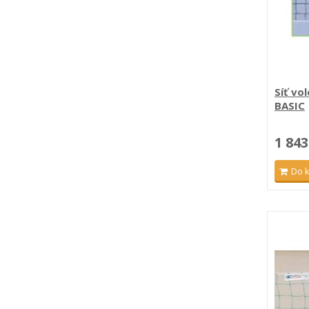
Síť vo
BASIC
1 843
Do 