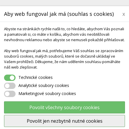
Aby web fungoval jak má (souhlas s cookies)
x
Abyste na stránkách rychle našli to, co hledáte, abychom Vás poznali
a pamatovali si, co máte v košíku, abychom vás neobtěžovali
nevhodnou reklamou nebo abyste se nemuseli pokaždé přihlašovat.
Aby web fungoval jak má, potřebujeme Váš souhlas se zpracováním
souborů cookies, malých souborů, které se dočasně ukládají ve
KONTAKT
DODÁNÍ A TERMÍNY CZ & SK
DÁRK
Vašem prohlížeči. Děkujeme, že nám udělením souhlasu pomáháte
náš web zlepšovat.
Technické cookies
Analytické soubory cookies
Marketingové soubory cookies
OSTATNÍ, SÍTĚ..
Povolit všechny soubory cookies
K dodání jsou připraveny sítě pro REKREAČNÍ volejbal i
využití volejbalové sítě se šňůrou nebo lankem. Již zmí
Povolit jen nezbytně nutné cookies
kelvarem a opatřena šesti RYCHLOUPÍNÁKY. Dodáváme
stolní tenis.