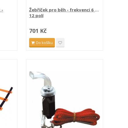
 -
Žebříček pro běh - frekvenci 6 m,
12 polí
701 Kč
Do košíku