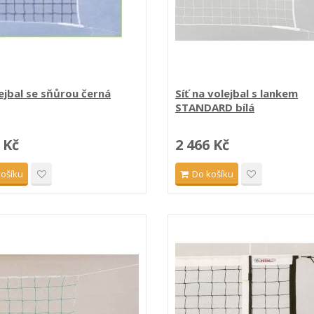
lejbal se sňůrou černá
Síť na volejbal s lankem
STANDARD bílá
 Kč
2 466 Kč
košíku
Do košíku