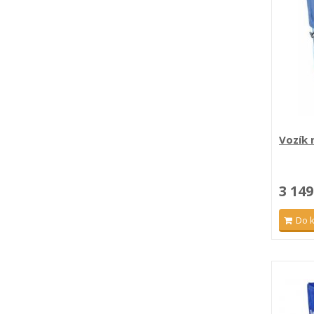
Vozík 
3 149
Do 