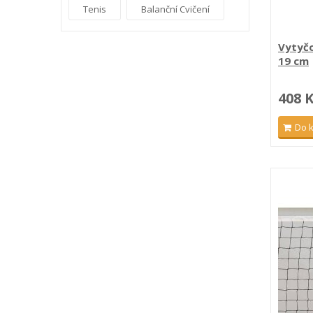
Tenis
Balanční Cvičení
Vytyčo
19 cm
408 
Do 