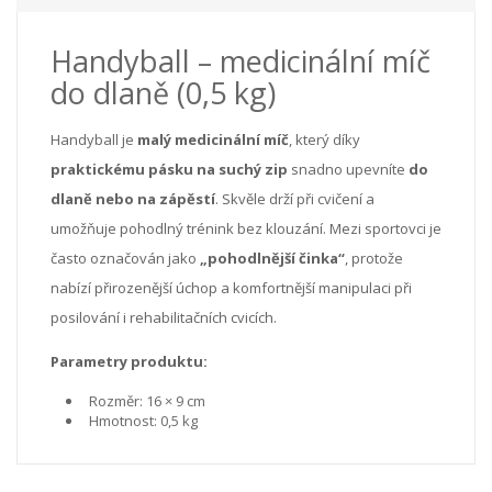
Handyball – medicinální míč
do dlaně (0,5 kg)
Handyball je
malý medicinální míč
, který díky
praktickému pásku na suchý zip
snadno upevníte
do
dlaně nebo na zápěstí
. Skvěle drží při cvičení a
umožňuje pohodlný trénink bez klouzání. Mezi sportovci je
často označován jako
„pohodlnější činka“
, protože
nabízí přirozenější úchop a komfortnější manipulaci při
posilování i rehabilitačních cvicích.
Parametry produktu:
Rozměr: 16 × 9 cm
Hmotnost: 0,5 kg