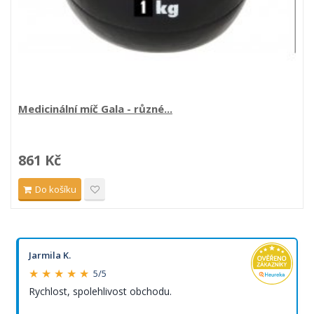
Medicinální míč Gala - různé...
861 Kč
Do košíku
Jarmila K.
★ ★ ★ ★ ★
5/5
Rychlost, spolehlivost obchodu.