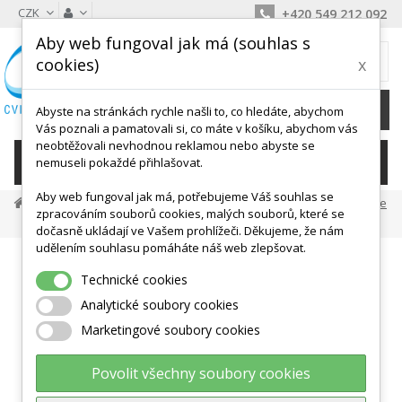
CZK
+420 549 212 092
Aby web fungoval jak má (souhlas s
MŮJ KOŠÍK
cookies)
x
0
Ks /
0 Kč
Abyste na stránkách rychle našli to, co hledáte, abychom
Vás poznali a pamatovali si, co máte v košíku, abychom vás
neobtěžovali nevhodnou reklamou nebo abyste se
KATEGORIE
nemuseli pokaždé přihlašovat.
Aby web fungoval jak má, potřebujeme Váš souhlas se
Posilování A Fitness
Činky A Závaží
Medicinální Míče
zpracováním souborů cookies, malých souborů, které se
Handyball Zátěžový Míč 0,5 Kg
dočasně ukládají ve Vašem prohlížeči. Děkujeme, že nám
udělením souhlasu pomáháte náš web zlepšovat.
Technické cookies
Analytické soubory cookies
Marketingové soubory cookies
Povolit všechny soubory cookies