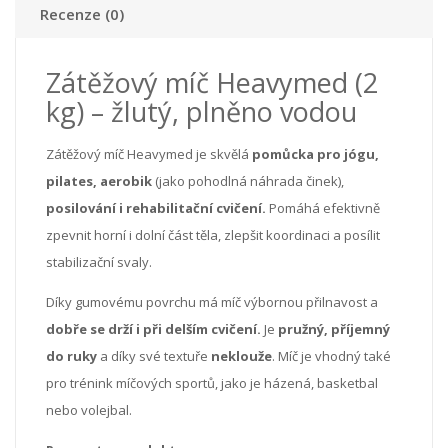
Recenze (0)
Zátěžový míč Heavymed (2
kg) – žlutý, plněno vodou
Zátěžový míč Heavymed je skvělá
pomůcka pro jógu,
pilates, aerobik
(jako pohodlná náhrada činek),
posilování i rehabilitační cvičení.
Pomáhá efektivně
zpevnit horní i dolní část těla, zlepšit koordinaci a posílit
stabilizační svaly.
Díky gumovému povrchu má míč výbornou přilnavost a
dobře se drží i při delším cvičení.
Je
pružný, příjemný
do ruky
a díky své textuře
neklouže
. Míč je vhodný také
pro trénink míčových sportů, jako je házená, basketbal
nebo volejbal.