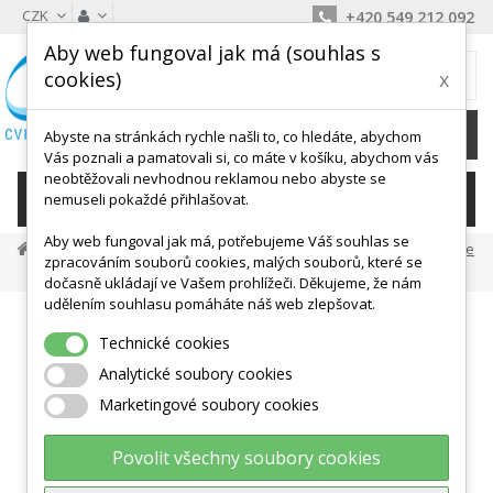
CZK
+420 549 212 092
Aby web fungoval jak má (souhlas s
MŮJ KOŠÍK
cookies)
x
0
Ks /
0 Kč
Abyste na stránkách rychle našli to, co hledáte, abychom
Vás poznali a pamatovali si, co máte v košíku, abychom vás
neobtěžovali nevhodnou reklamou nebo abyste se
KATEGORIE
nemuseli pokaždé přihlašovat.
Aby web fungoval jak má, potřebujeme Váš souhlas se
Posilování A Fitness
Činky A Závaží
Medicinální Míče
zpracováním souborů cookies, malých souborů, které se
Heavymed - Medicinball - 2 Kg
dočasně ukládají ve Vašem prohlížeči. Děkujeme, že nám
udělením souhlasu pomáháte náš web zlepšovat.
Technické cookies
Analytické soubory cookies
Marketingové soubory cookies
Povolit všechny soubory cookies