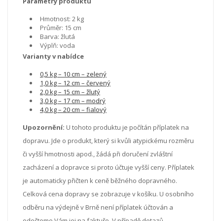
Parametry produktu
Hmotnost: 2 kg
Průměr: 15 cm
Barva: žlutá
Výplň: voda
Varianty v nabídce
0,5 kg – 10 cm – zelený
1,0 kg – 12 cm – červený
2,0 kg – 15 cm – žlutý
3,0 kg – 17 cm – modrý
4,0 kg – 20 cm – fialový
Upozornění:
U tohoto produktu je počítán příplatek na
dopravu. Jde o produkt, který si kvůli atypickému rozměru
či vyšší hmotnosti apod., žádá při doručení zvláštní
zacházení a dopravce si proto účtuje vyšší ceny. Příplatek
je automaticky přičten k ceně běžného dopravného.
Celková cena dopravy se zobrazuje v košíku. U osobního
odběru na výdejně v Brně není příplatek účtován a
odečteme Vám jej na faktuře. V případě dotazů