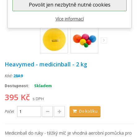
Povolit jen nezbytně nutné cookies
Zobrazit větší
Více informací
Heavymed - medicinball - 2 kg
Kód:
28A9
Skladem
Dostupnost:
395 Kč
s DPH
Do košíku
Počet
Medicinball do ruky - těžký míč je vhodná aerobní pomůcka pro