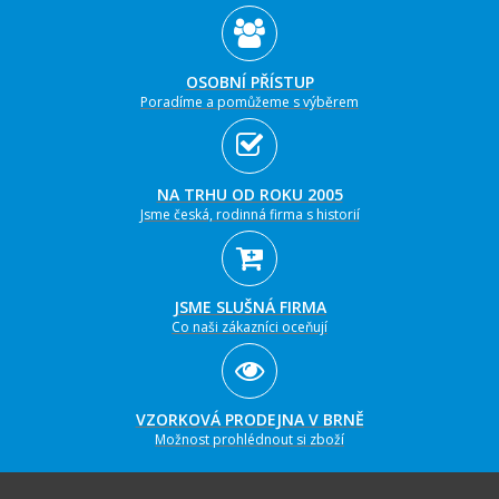
OSOBNÍ PŘÍSTUP
Poradíme a pomůžeme s výběrem
NA TRHU OD ROKU 2005
Jsme česká, rodinná firma s historií
JSME SLUŠNÁ FIRMA
Co naši zákazníci oceňují
VZORKOVÁ PRODEJNA V BRNĚ
Možnost prohlédnout si zboží