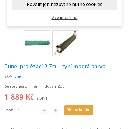
Povolit jen nezbytně nutné cookies
Zobrazit větší
Více informací
Tunel prolézací 2,7m - nyní modrá barva
Kód:
32B8
Termín dodání ZDE
Dostupnost:
1 889 Kč
s DPH
Do košíku
Počet