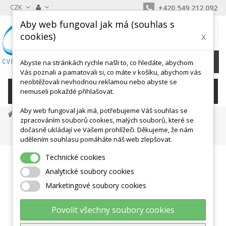
CZK
+420 549 212 092
Aby web fungoval jak má (souhlas s
MŮJ KOŠÍK
cookies)
x
0
Ks /
0 Kč
Abyste na stránkách rychle našli to, co hledáte, abychom
Vás poznali a pamatovali si, co máte v košíku, abychom vás
neobtěžovali nevhodnou reklamou nebo abyste se
KATEGORIE
nemuseli pokaždé přihlašovat.
Aby web fungoval jak má, potřebujeme Váš souhlas se
Dětské Aktivity, Didaktika
Motorika
zpracováním souborů cookies, malých souborů, které se
Prolézací Tunely, Skákací Pytle
dočasně ukládají ve Vašem prohlížeči. Děkujeme, že nám
Tunel Prolézací 2,7m - Nyní Modrá Barva
udělením souhlasu pomáháte náš web zlepšovat.
Technické cookies
Analytické soubory cookies
Marketingové soubory cookies
Povolit všechny soubory cookies