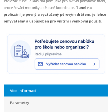
Prolézací tunel je klasická pomůcka pro aktivní pohybové hraní,
procvičování motoriky a tělesné koordinace.
Tunel na
prolézání je pevný a vyztužený pérovým drátem, je lehce
omyvatelný a uzpůsoben pro vnitřní i venkovní použití.
Více Informací
Parametry