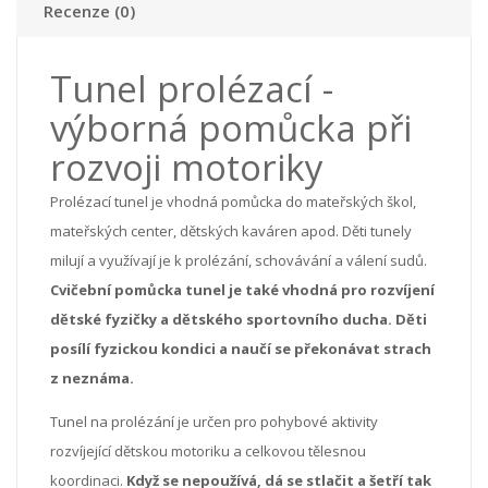
Recenze (0)
Tunel prolézací -
výborná pomůcka při
rozvoji motoriky
Prolézací tunel je vhodná pomůcka do mateřských škol,
mateřských center, dětských kaváren apod. Děti tunely
milují a využívají je k prolézání, schovávání a válení sudů.
Cvičební pomůcka tunel je také vhodná pro rozvíjení
dětské fyzičky a dětského sportovního ducha. Děti
posílí fyzickou kondici a naučí se překonávat strach
z neznáma.
Tunel na prolézání je určen pro pohybové aktivity
rozvíjející dětskou motoriku a celkovou tělesnou
koordinaci.
Když se nepoužívá, dá se stlačit a šetří tak