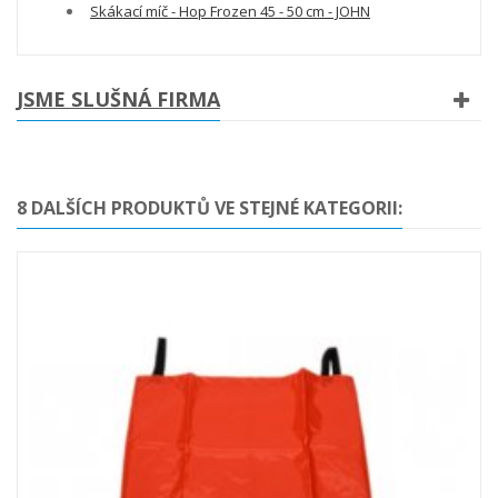
Skákací míč - Hop Frozen 45 - 50 cm - JOHN
JSME SLUŠNÁ FIRMA
8 DALŠÍCH PRODUKTŮ VE STEJNÉ KATEGORII: