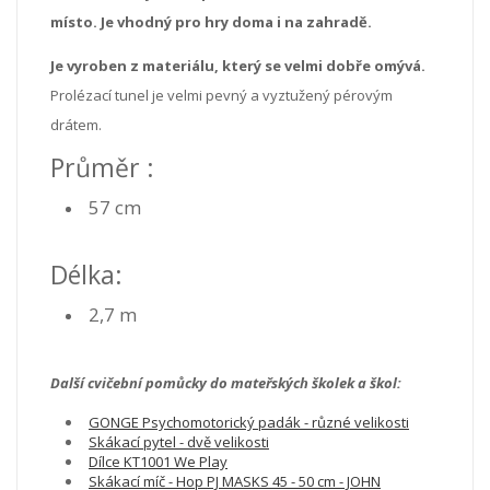
místo. Je vhodný pro hry doma i na zahradě.
Je vyroben z materiálu, který se velmi dobře omývá.
Prolézací tunel je velmi pevný a vyztužený pérovým
drátem.
Průměr :
57 cm
Délka:
2,7 m
Další cvičební pomůcky do mateřských školek a škol:
GONGE Psychomotorický padák - různé velikosti
Skákací pytel - dvě velikosti
Dílce KT1001 We Play
Skákací míč - Hop PJ MASKS 45 - 50 cm - JOHN