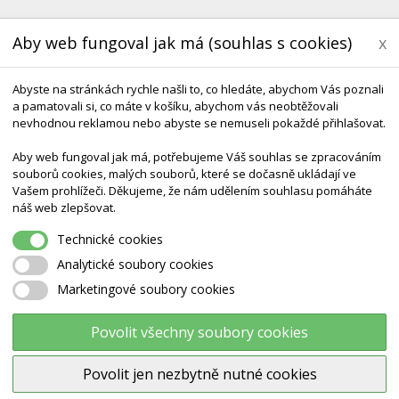
Aby web fungoval jak má (souhlas s cookies)
x
Abyste na stránkách rychle našli to, co hledáte, abychom Vás poznali
a pamatovali si, co máte v košíku, abychom vás neobtěžovali
nevhodnou reklamou nebo abyste se nemuseli pokaždé přihlašovat.
Aby web fungoval jak má, potřebujeme Váš souhlas se zpracováním
souborů cookies, malých souborů, které se dočasně ukládají ve
KONTAKT
DODÁNÍ A TERMÍNY CZ & SK
DÁRK
Vašem prohlížeči. Děkujeme, že nám udělením souhlasu pomáháte
náš web zlepšovat.
 Naši Pohodu
Technické cookies
Analytické soubory cookies
Marketingové soubory cookies
ní systém a jeho vliv na naši pohodu
aroslava Soukupová
kvě 19, 2023
Různé
Povolit všechny soubory cookies
Povolit jen nezbytně nutné cookies
edním z nejdůležitějších smyslových systémů našeho těla. Jeho prostředn