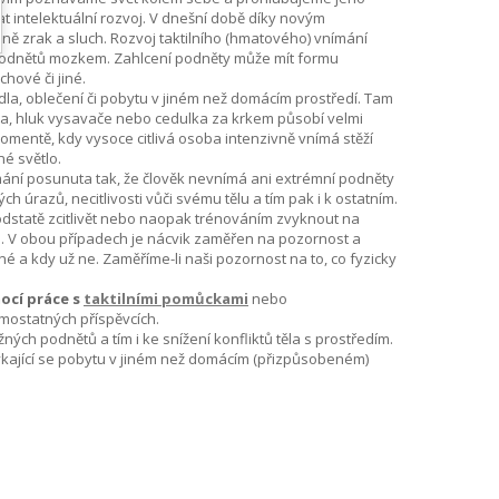
t intelektuální rozvoj. V dnešní době díky novým
ně zrak a sluch. Rozvoj taktilního (hmatového) vnímání
 podnětů mozkem. Zahlcení podněty může mít formu
hové či jiné.
la, oblečení či pobytu v jiném než domácím prostředí. Tam
ídla, hluk vysavače nebo cedulka za krkem působí velmi
omentě, kdy vysoce citlivá osoba intenzivně vnímá stěží
é světlo.
nímání posunuta tak, že člověk nevnímá ani extrémní podněty
ch úrazů, necitlivosti vůči svému tělu a tím pak i k ostatním.
podstatě zcitlivět nebo naopak trénováním zvyknout na
ti. V obou případech je nácvik zaměřen na pozornost a
né a kdy už ne. Zaměříme-li naši pozornost na to, co fyzicky
ocí práce s
taktilními pomůckami
nebo
amostatných příspěvcích.
ných podnětů a tím i ke snížení konfliktů těla s prostředím.
týkající se pobytu v jiném než domácím (přizpůsobeném)