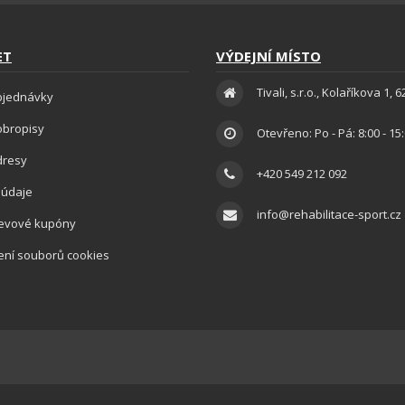
ET
VÝDEJNÍ MÍSTO
Tivali, s.r.o., Kolaříkova 1, 
bjednávky
obropisy
Otevřeno: Po - Pá: 8:00 - 15
dresy
+420 549 212 092
 údaje
info@rehabilitace-sport.cz
levové kupóny
ení souborů cookies