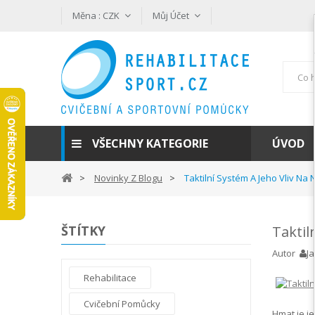
Měna :
CZK
Můj Účet
VŠECHNY KATEGORIE
ÚVOD
Novinky Z Blogu
Taktilní Systém A Jeho Vliv Na
ŠTÍTKY
Taktil
Autor
J
Rehabilitace
Cvičební Pomůcky
Hmat je j