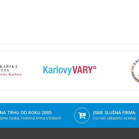
NA TRHU OD ROKU 2005
JSME SLUŠNÁ FIRMA
Jsme česká, rodinná firma s historií
Co naši zákazníci oceňují