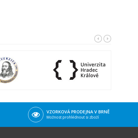
VZORKOVÁ PRODEJNA V BRNĚ
Možnost prohlédnout si zboží