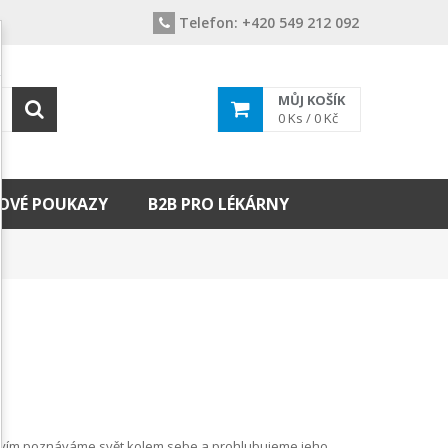
Telefon:
+420 549 212 092
MŮJ KOŠÍK
0
Ks /
0 Kč
OVÉ POUKAZY
B2B PRO LÉKÁRNY
ictvím poznáváme svět kolem sebe a prohlubujeme jeho