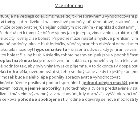
Tím mozek získává množství podnětů a informací, díky kterým může probíha
Více informací
iím a dennímu kontaktu s obrazovkami v práci i doma je stimulován převáž
tupuje na vedlejší kolej, čímž může dojít k nesprávnému vyhodnocování
zitivity
– přecitlivělosti na smyslové podněty, ať už hmatové, zrakové, sluc
 může projevovat nejrůznějším odlišným chováním - například odmítáním jíd
e docházet k tomu, že běžné vjemy jako je teplo, zima, vlhko, struktura j
é pocity rovnající se bolesti. Případně může nastat smyslové přehlcení v m
telné podněty jako je hluk ledničky, vůně vypraného oblečení nebo tlumen
akcí těla může být
hyposenzitivita
– snížená citlivost, kdy je hranice v
utní bolest či silný hluk. Následky tohoto nastavení pak jsou v podobě častý
oplasticitě mozku
je možné vnímání taktilních podnětů zlepšit a tělo v 
é podněty tak, aby byly vnímány jako příjemné. A to dokonce i v dospělos
vlastního těla
, uvědomování si, čeho se dotýkáme a kdy to ještě je příjem
áš mozek bude daleko lépe podněty zpracovávat a vyhodnocovat.
vnímání můžeme posilovat pomocí speciálních
jednoduchých masáží
, pom
ictvím
rozvoje jemné motoriky
. Tyto techniky a cvičení představíme v s
livosti má velmi významný vliv na chování, kdy dochází k vyšší toleranci běž
e celková
pohoda a spokojenost
v rodině a otevírají se nové možnosti 