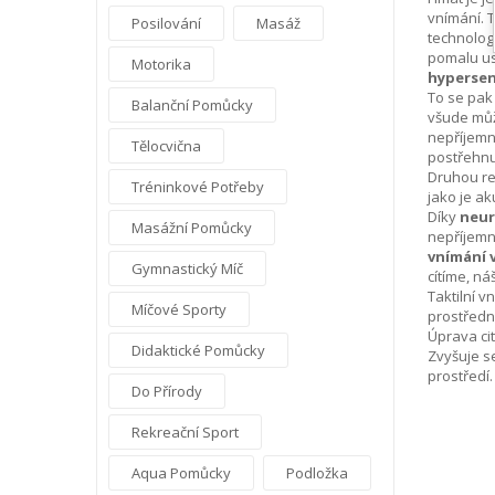
vnímání. 
Posilování
Masáž
technolog
pomalu us
Motorika
hypersen
To se pak
Balanční Pomůcky
všude můž
nepříjemn
Tělocvična
postřehnu
Druhou re
Tréninkové Potřeby
jako je ak
Díky
neur
Masážní Pomůcky
nepříjemn
vnímání 
Gymnastický Míč
cítíme, n
Taktilní 
Míčové Sporty
prostředn
Úprava cit
Didaktické Pomůcky
Zvyšuje s
prostředí.
Do Přírody
Rekreační Sport
Aqua Pomůcky
Podložka