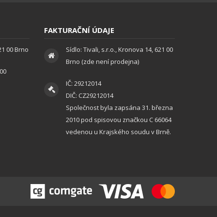
FAKTURAČNÍ ÚDAJE
621 00 Brno
Sídlo: Tivali, s.r.o., Kronova 14, 621 00
Brno (zde není prodejna)
:00
IČ: 29212014
DIČ: CZ29212014
Společnost byla zapsána 31. března
2010 pod spisovou značkou C 66064
vedenou u Krajského soudu v Brně.