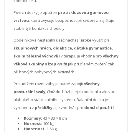
kontrolu těla.
Povrch desky je opatřen
protiskluzovou gumovou
vrstvou
, která zvyšuje bezpečnost při cvičení a zajišťuje
stabilnější kontakt s chodidly.
Obdélníková nestabilní úseč nachází široké využití při
skupinových hrách, didaktice, dětské gymnastice,
školní tělesné výchově
i v terapii. Je vhodná pro
všechny
věkové skupiny
a lze ji využít jak při cíleném cvičení, tak
při hravých pohybových aktivitách.
Pro udržení rovnováhy je nutné zapojit
všechny
posturální svaly
, čímž dochází k jejich posílení a aktivaci
hlubokého stabilizačního systému. Balanční deska je
vyrobena z
překližky
a je vhodná i pro
domácí použití
.
Rozměry:
43 × 33 × 8 cm
Nosnost:
100 kg
Hmotnost:
1,6 kg