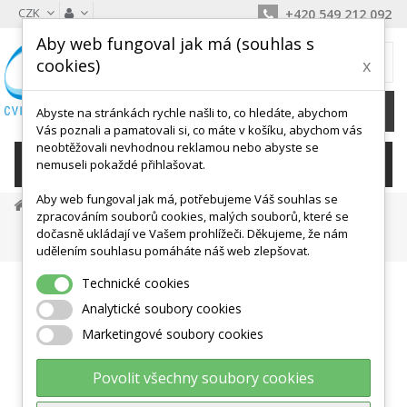
CZK
+420 549 212 092
Aby web fungoval jak má (souhlas s
MŮJ KOŠÍK
cookies)
x
0
Ks /
0 Kč
Abyste na stránkách rychle našli to, co hledáte, abychom
Vás poznali a pamatovali si, co máte v košíku, abychom vás
neobtěžovali nevhodnou reklamou nebo abyste se
KATEGORIE
nemuseli pokaždé přihlašovat.
Aby web fungoval jak má, potřebujeme Váš souhlas se
Dětské Aktivity, Didaktika
Motorika
zpracováním souborů cookies, malých souborů, které se
Vozítka, Houpadla
dočasně ukládají ve Vašem prohlížeči. Děkujeme, že nám
Balanční Obdélníková Deska - Boardy Woody Dřevěná
udělením souhlasu pomáháte náš web zlepšovat.
Technické cookies
Analytické soubory cookies
Marketingové soubory cookies
Povolit všechny soubory cookies