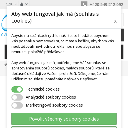
CZK
+420 549 212 092
Aby web fungoval jak má (souhlas s
MŮJ KOŠÍK
cookies)
x
0
Ks /
0 Kč
Abyste na stránkách rychle našli to, co hledáte, abychom
Vás poznali a pamatovali si, co máte v košíku, abychom vás
neobtěžovali nevhodnou reklamou nebo abyste se
KATEGORIE
nemuseli pokaždé přihlašovat.
Aby web fungoval jak má, potřebujeme Váš souhlas se
Balanční Cvičení
Nestabilní Plochy
zpracováním souborů cookies, malých souborů, které se
Balanční Točna - Thera Band
dočasně ukládají ve Vašem prohlížeči. Děkujeme, že nám
udělením souhlasu pomáháte náš web zlepšovat.
Technické cookies
Analytické soubory cookies
Marketingové soubory cookies
Povolit všechny soubory cookies