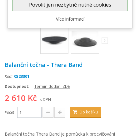
Povolit jen nezbytně nutné cookies
Zobrazit větší
Více informací
Balanční točna - Thera Band
Kód:
RS23301
Termín dodání ZDE
Dostupnost:
2 610 Kč
s DPH
Do košíku
Počet
Balanční točna Thera Band je pomůcka k procvičování