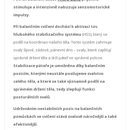
stimuluje a intenzivně nabuzuje senzomotorické
impulzy.
Při balančním cvičení dochází k aktivaci tzv.
hlubokého stabilizačního systému
(HSS), který se
podílí na koordinaci našeho těla. Tento systém zahrnuje
svaly šíjové, zádové, pánevní dno – svaly, které zajišťují
správné držení těla a drží páteř ve správné poloze.
Stabilizace páteře je umožněna díky balančním
pozicím, kterými neustále posilujeme svalstvo
celého těla, a které se také významně podílí na
správném držení těla, tedy zlepšují funkci
posturálních svalů
.
Udržováním nestabilních pozic na balančních
pomůckách se cvičení stává svalově náročnější a také
efektivnější.