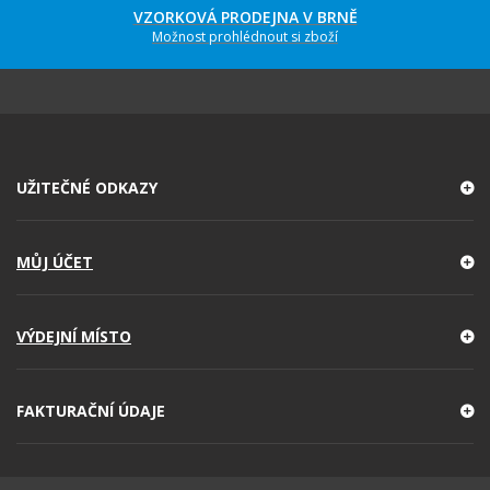
VZORKOVÁ PRODEJNA V BRNĚ
Možnost prohlédnout si zboží
UŽITEČNÉ ODKAZY
MŮJ ÚČET
VÝDEJNÍ MÍSTO
FAKTURAČNÍ ÚDAJE