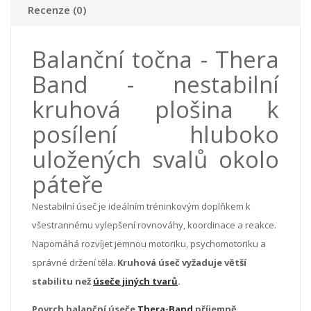
Recenze (0)
Balanční točna - Thera
Band - nestabilní
kruhová plošina k
posílení hluboko
uložených svalů okolo
páteře
Nestabilní úseč je ideálním tréninkovým doplňkem k
všestrannému vylepšení rovnováhy, koordinace a reakce.
Napomáhá rozvíjet jemnou motoriku, psychomotoriku a
správné držení těla.
Kruhová úseč vyžaduje větší
stabilitu než
úseče jiných tvarů
.
Povrch balanční úseče
Thera-Band
příjemně