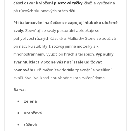
části otvor k vložení
plastové tyčky
, čímž je využitelná
při různých skupinových hrách dětí.
Při balancování na čočce se zapojují hluboko uložené
svaly.
Zpevňují se svaly posturální a zlepšuje se
pohyblivost různých částí těla. Multiactiv Stone se používá
při nácviku stability, k rozvoji jemné motoriky a k
mnohostrannému využití při hrách a terapiích.
Vypouklý
tvar Multiactiv Stone Vás nutí stále udržovat
rovnováhu.
Při cvičení tak docítíle zpevnění a posílílení
svalů. Svojí velikostí jsou vhodné i pro cvičení doma.
Barva:
zelená
oranžová
růžová