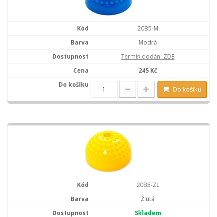
20B5-M
Modrá
Termín dodání ZDE
245 Kč
Do košíku
20B5-ZL
Žlutá
Skladem