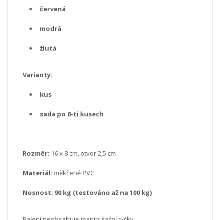
červená
modrá
žlutá
Varianty:
kus
sada po 6-ti kusech
Rozměr:
16 x 8 cm, otvor 2,5 cm
Materiál:
měkčené PVC
Nosnost: 90 kg (testováno až na 100 kg)
Balení neobsahuje manipulační tyčky.