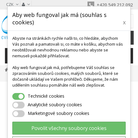
CZK
+420 549 212 092
Aby web fungoval jak má (souhlas s
MŮJ KOŠÍK
cookies)
x
0
Ks /
0 Kč
Abyste na stránkách rychle našli to, co hledáte, abychom
Vás poznali a pamatovali si, co máte v košíku, abychom vás
neobtěžovali nevhodnou reklamou nebo abyste se
KATEGORIE
nemuseli pokaždé přihlašovat.
Aby web fungoval jak má, potřebujeme Váš souhlas se
Balanční Cvičení
Nestabilní Plochy
zpracováním souborů cookies, malých souborů, které se
Multiactiv Stone - Balanční Čočka - GYMNIC - Různé Barvy
dočasně ukládají ve Vašem prohlížeči. Děkujeme, že nám
udělením souhlasu pomáháte náš web zlepšovat.
Technické cookies
Analytické soubory cookies
Marketingové soubory cookies
Povolit všechny soubory cookies