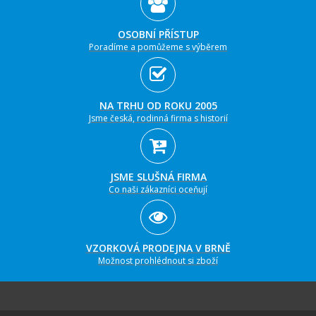
OSOBNÍ PŘÍSTUP
Poradíme a pomůžeme s výběrem
NA TRHU OD ROKU 2005
Jsme česká, rodinná firma s historií
JSME SLUŠNÁ FIRMA
Co naši zákazníci oceňují
VZORKOVÁ PRODEJNA V BRNĚ
Možnost prohlédnout si zboží