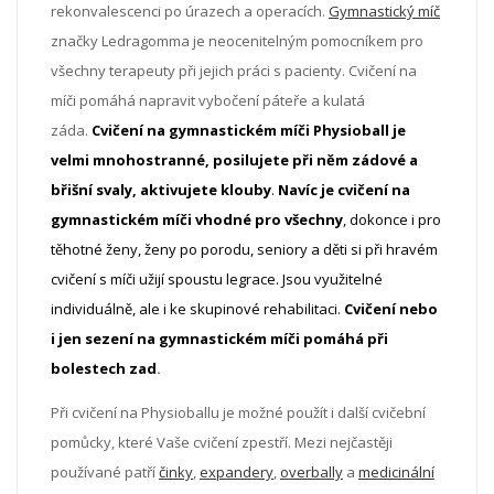
rekonvalescenci po úrazech a operacích.
Gymnastický míč
značky Ledragomma je neocenitelným pomocníkem pro
všechny terapeuty při jejich práci s pacienty. Cvičení na
míči pomáhá napravit vybočení páteře a kulatá
záda.
Cvičení
na gymnastickém míči Physioball je
velmi mnohostranné, posilujete při něm
zádové a
břišní
svaly
, aktivujete
klouby
.
Navíc je
cvičení
na
gymnastickém míči
vhodné pro všechny
, dokonce i pro
těhotné
ženy,
ženy po porodu
,
seniory
a
děti
si při hravém
cvičení s míči užijí spoustu legrace. Jsou využitelné
individuálně, ale i ke skupinové rehabilitaci.
C
vičení
nebo
i jen
sezení
na gymnastickém míči pomáhá
při
bolestech zad
.
Při cvičení na Physioballu je možné použít i další cvičební
pomůcky, které Vaše cvičení zpestří. Mezi nejčastěji
používané patří
činky
,
expandery
,
overbally
a
medicinální