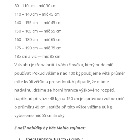
80 - 110 cm – míč 30 cm
110 – 140 cm – míč 45 cm
140 – 155 cm — míč 45 cm
150 – 165 cm — míč 55 cm
160 – 180 cm — míč 65 cm
175 – 190 cm — míč 75 cm
185 cm a víc — míč 85 cm
V úvahu je třeba brát i váhu člověka, který bude míč
používat. Pokud vážíme nad 100 kg použijeme větší průměr
míče kvůli většímu prosednutí. V případě, že máme
nadváhu, držíme se horní hranice výškového rozpětí,
například při váze 48 kg na 150 cm je správnou volbou míč
o průměru 45 cm, jestliže při této výšce vážíme 80 kg,
vybereme míč 55 cm široký.
Z naší nabídky by Vás Mohlo zajímat:
Therasensory 100 cm - GYMNIC