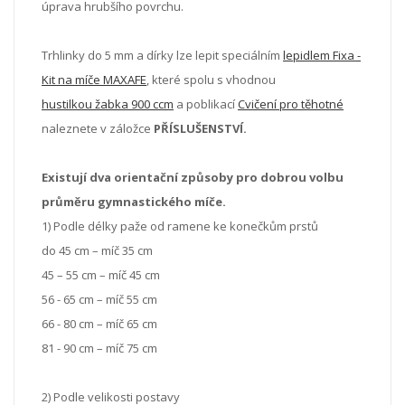
úprava hrubšího povrchu.
Trhlinky do 5 mm a dírky lze lepit speciálním
lepidlem Fixa -
Kit na míče MAXAFE
, které spolu s vhodnou
hustilkou žabka 900 ccm
a poblikací
Cvičení pro těhotné
naleznete v záložce
PŘÍSLUŠENSTVÍ.
Existují dva orientační způsoby pro dobrou volbu
průměru gymnastického míče.
1) Podle délky paže od ramene ke konečkům prstů
do 45 cm – míč 35 cm
45 – 55 cm – míč 45 cm
56 - 65 cm – míč 55 cm
66 - 80 cm – míč 65 cm
81 - 90 cm – míč 75 cm
2) Podle velikosti postavy