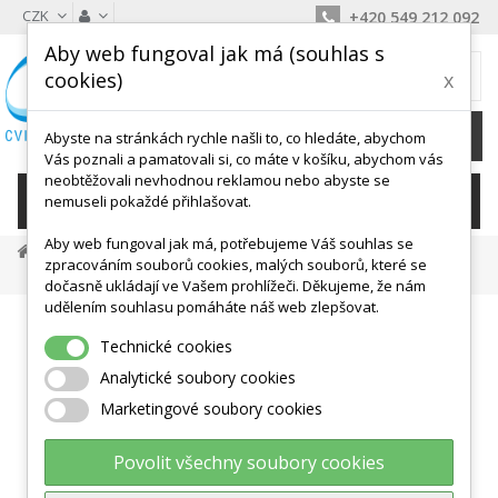
CZK
+420 549 212 092
Aby web fungoval jak má (souhlas s
MŮJ KOŠÍK
cookies)
x
0
Ks /
0 Kč
Abyste na stránkách rychle našli to, co hledáte, abychom
Vás poznali a pamatovali si, co máte v košíku, abychom vás
neobtěžovali nevhodnou reklamou nebo abyste se
KATEGORIE
nemuseli pokaždé přihlašovat.
Aby web fungoval jak má, potřebujeme Váš souhlas se
Gymnastické Míče
Velké Míče
Velké Cvičební Míče
zpracováním souborů cookies, malých souborů, které se
Physioball Maxafe 105 Cm - LEDRAGOMMA
dočasně ukládají ve Vašem prohlížeči. Děkujeme, že nám
udělením souhlasu pomáháte náš web zlepšovat.
Technické cookies
Analytické soubory cookies
Marketingové soubory cookies
Povolit všechny soubory cookies