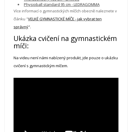
Physioball standard 95 cm - LEDRAGOMMA
Více informací o gymnastických míčích obecně naleznete v
článku "
VELKÉ GYMNASTICKÉ MÍČE - jak vybrat ten
správný
".
Ukázka cvičení na gymnastickém
míči:
Na videu není námi nabízený produkt, jde pouze o ukázku
cvičení s gymnastickým míčem.