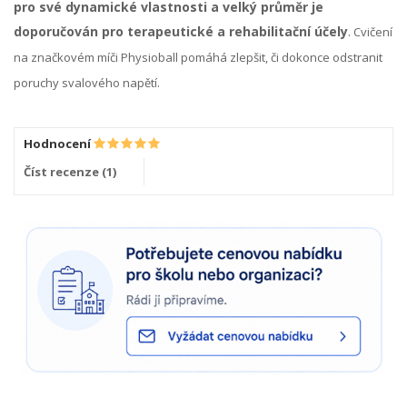
pro své dynamické vlastnosti a velký průměr je
doporučován pro terapeutické a rehabilitační účely
.
Cvičení
na značkovém míči Physioball pomáhá zlepšit, či dokonce o
dstranit
.
poruchy svalového napět
í
Hodnocení
Číst recenze (
1
)