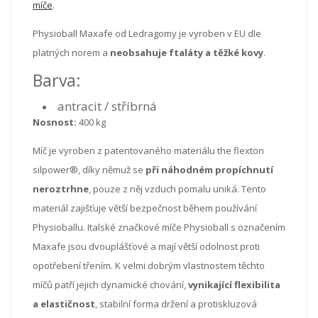
míče
.
Physioball Maxafe od Ledragomy je vyroben v EU dle
platných norem a
neobsahuje ftaláty a těžké kovy
.
Barva:
antracit / stříbrná
Nosnost:
400 kg
Míč je vyroben z patentovaného materiálu the flexton
silpower®, díky němuž se
při náhodném propíchnutí
neroztrhne
, pouze z něj vzduch pomalu uniká.
Tento
materiál zajišťuje větší bezpečnost během používání
Physioballu. Italské značkové míče Physioball s označením
Maxafe jsou dvouplášťové a mají větší odolnost proti
opotřebení třením.
K velmi dobrým vlastnostem těchto
míčů patří jejich dynamické chování,
vynikající flexibilita
a elastičnost
, stabilní forma držení a protiskluzová