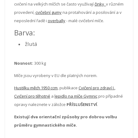
cvičení na velkých míčích se často využívají
činky
v různém
provedení,
cvičební gumy
na protahování a posilování a v
neposlední řadě i
overbally
- malé cvičební míče.
Barva:
žlutá
Nosnost:
300 kg
Míče jsou vyrobeny v EU dle platných norem.
Hustilku měch 1950 ccm
, publikace
Cvičení pro zdraví I.
,
Cvičení pro těhotné
a
lepidlo na míče Gymnic
pro případné
opravy naleznete v záložce
PŘÍSLUŠENSTVÍ
.
Existují dva orientační způsoby pro dobrou volbu
průměru gymnastického míče.