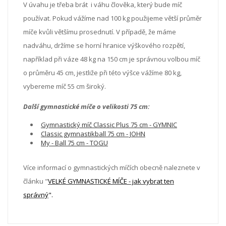
V úvahu je třeba brát i váhu člověka, který bude míč
používat. Pokud vážíme nad 100 kg použijeme větší průměr
míče kvůli většímu prosednutí. V případě, že máme
nadváhu, držíme se horní hranice výškového rozpětí,
například při váze 48 kg na 150 cm je správnou volbou míč
o průměru 45 cm, jestliže při této výšce vážíme 80 kg,
vybereme míč 55 cm široký.
Další gymnastické míče o velikosti 75 cm:
Gymnastický míč Classic Plus 75 cm - GYMNIC
Classic gymnastikball 75 cm - JOHN
My - Ball 75 cm - TOGU
Více informací o gymnastických míčích obecně naleznete v
článku "
VELKÉ GYMNASTICKÉ MÍČE - jak vybrat ten
správný
".