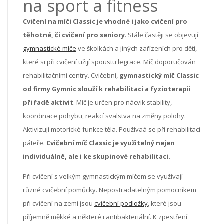
na sport a fitness
Cvičení na míči Classic je vhodné i jako cvičení pro
těhotné, či cvičení pro seniory
. Stále častěji se objevují
gymnastické míče
ve školkách a jiných zařízeních pro děti,
které si při cvičení užijí spoustu legrace. Míč doporučován
rehabilitačními centry. Cvičební,
gymnastický míč Classic
od firmy Gymnic slouží k rehabilitaci a fyzioterapii
při řadě aktivit
. Míč je určen pro nácvik stability,
koordinace pohybu, reakcí svalstva na změny polohy.
Aktivizují motorické funkce těla. Používaá se při rehabilitaci
páteře.
Cvičební míč Classic je využitelný nejen
individuálně, ale i ke skupinové rehabilitaci.
Při cvičení s velkým gymnastickým míčem se využívají
různé cvičební pomůcky. Nepostradatelným pomocníkem
při cvičení na zemi jsou
cvičební podložky
, které jsou
příjemně měkké a některé i antibakteriální. K zpestření