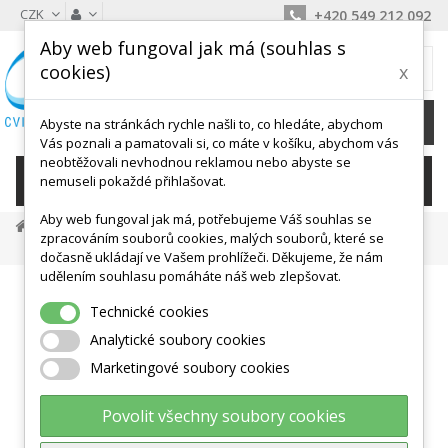
CZK
+420 549 212 092
Aby web fungoval jak má (souhlas s
MŮJ KOŠÍK
cookies)
x
0
Ks /
0 Kč
Abyste na stránkách rychle našli to, co hledáte, abychom
Vás poznali a pamatovali si, co máte v košíku, abychom vás
neobtěžovali nevhodnou reklamou nebo abyste se
KATEGORIE
nemuseli pokaždé přihlašovat.
Aby web fungoval jak má, potřebujeme Váš souhlas se
Gymnastické Míče
Velké Míče
Velké Cvičební Míče
zpracováním souborů cookies, malých souborů, které se
Míč Classic 75 Cm - GYMNIC
dočasně ukládají ve Vašem prohlížeči. Děkujeme, že nám
udělením souhlasu pomáháte náš web zlepšovat.
Technické cookies
Analytické soubory cookies
Marketingové soubory cookies
Povolit všechny soubory cookies