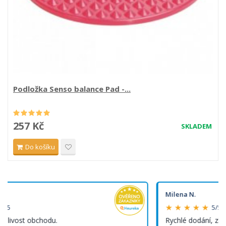
Podložka Senso balance Pad -...
257 Kč
SKLADEM
Do košíku
Milena N.
★ ★ ★ ★ ★
5/5
Rychlé dodání, zboží kvalitní za dobrou cenu.