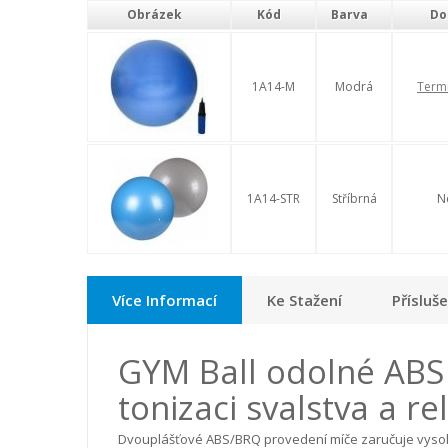
Obrázek
Kód
Barva
Do
1A14-M
Modrá
Term
1A14-STR
Stříbrná
N
Více Informací
Ke Stažení
Přísluš
GYM Ball odolné ABS 
tonizaci svalstva a re
Dvouplášťové ABS/BRQ provedení míče zaručuje vyso