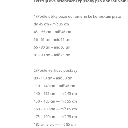
Existují dva orientační způsoby pro dobrou vol
1) Podle délky paže od ramene ke konečkům prstů
do 45 cm – míč 35 cm
45 – 55 cm – míč 45 cm
56 - 65 cm – míč 55 cm
66 - 80 cm – míč 65 cm
81 - 90 cm – míč 75 cm
2) Podle velikosti postavy
80 - 110 cm – míč 30 cm
110 – 140 cm – míč 45 cm
140 – 155 cm — míč 45 cm
150 – 165 cm — míč 55 cm
160 – 180 cm — míč 65 cm
175 – 190 cm — míč 75 cm
185 cm a víc — míč 85 cm