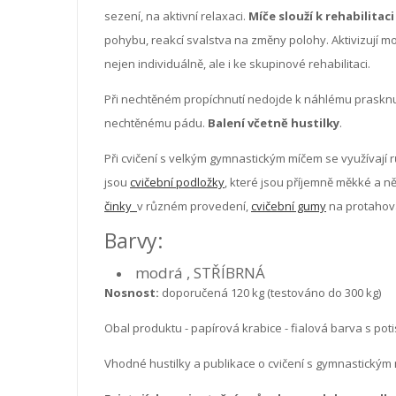
sezení, na aktivní relaxaci.
Míče slouží k rehabilitaci
pohybu, reakcí svalstva na změny polohy. Aktivizují mo
nejen individuálně, ale i ke skupinové rehabilitaci.
Při nechtěném propíchnutí nedojde k náhlému prasknut
nechtěnému pádu.
Balení včetně hustilky
.
Při cvičení s velkým gymnastickým míčem se využívají
jsou
cvičební podložky
, které jsou příjemně měkké a něk
činky
v různém provedení,
cvičební gumy
na protahová
Barvy:
modrá , STŘÍBRNÁ
Nosnost:
doporučená 120 kg (testováno do 300 kg)
Obal produktu - papírová krabice - fialová barva s pot
Vhodné hustilky a publikace o cvičení s gymnastickým