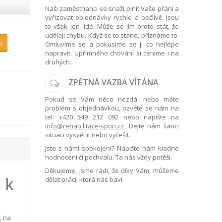
Naši zaměstnanci se snaží plnit Vaše přání a
vyřizovat objednávky rychle a pečlivě. Jsou
to však jen lidé. Může se jim proto stát, že
udělají chybu. Když se to stane, přiznáme to.
u
Omluvíme se a pokusíme se ji co nejlépe
napravit. Upřímného chování si ceníme i na
druhých.
ZPĚTNÁ VAZBA VÍTÁNA
Pokud se Vám něco nezdá, nebo máte
problém s objednávkou, ozvěte se nám na
tel:
+420 549 212 092
nebo napište na
info@rehabilitace-sport.cz
. Dejte nám šanci
situaci vysvětlit nebo vyřešit.
Jste s námi spokojení? Napište nám kladné
hodnocení či pochvalu. Ta nás vždy potěší.
Děkujeme, jsme rádi, že díky Vám, můžeme
 k
dělat práci, která nás baví.
, na