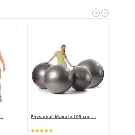
..
Physioball Maxafe 105 cm -...
Fit Ba