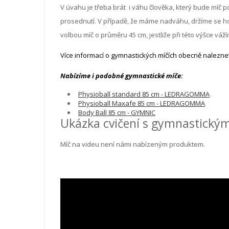
V úvahu je třeba brát i váhu člověka, který bude míč 
prosednutí. V případě, že máme nadváhu, držíme se hor
volbou míč o průměru 45 cm, jestliže při této výšce váž
Více informací o gymnastických míčích obecně naleznet
Nabízíme i podobné gymnastické míče:
Physioball standard 85 cm - LEDRAGOMMA
Physioball Maxafe 85 cm - LEDRAGOMMA
Body Ball 85 cm - GYMNIC
Ukázka cvičení s gymnastický
Míč na videu není námi nabízeným produktem.