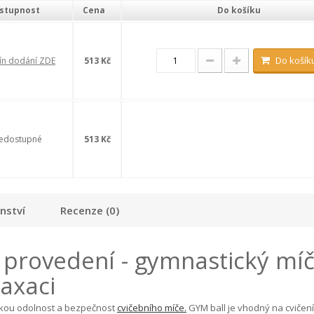
stupnost
Cena
Do košíku
Do košík
ín dodání ZDE
513 Kč
edostupné
513 Kč
enství
Recenze (0)
provedení - gymnastický míč
laxaci
kou odolnost a bezpečnost
cvičebního míče.
GYM ball je vhodný na cvičení