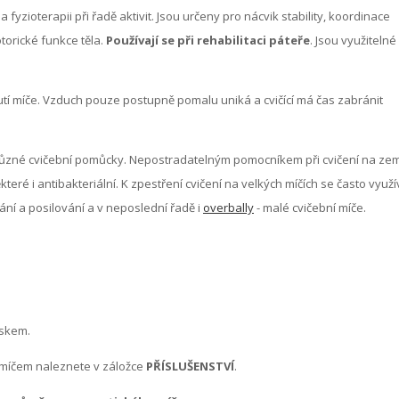
a fyzioterapii při řadě aktivit. Jsou určeny pro nácvik stability, koordinace
torické funkce těla.
Používají se při rehabilitaci páteře
. Jsou využitelné
í míče. Vzduch pouze postupně pomalu uniká a cvičící má čas zabránit
 různé cvičební pomůcky. Nepostradatelným pomocníkem při cvičení na zem
teré i antibakteriální. K zpestření cvičení na velkých míčích se často využí
ní a posilování a v neposlední řadě i
overbally
- malé cvičební míče.
iskem.
 míčem naleznete v záložce
PŘÍSLUŠENSTVÍ
.