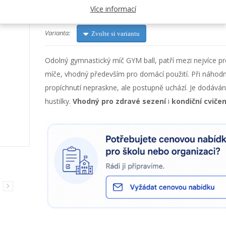
Více informací
Kategorie:
Velké cvičební míče
Varianta:
Zvolte si variantu
Odolný gymnastický míč GYM ball, patří mezi nejvíce p
míče, vhodný především pro domácí použití. Při náho
propíchnutí nepraskne, ale postupně uchází. Je dodává
hustilky.
Vhodný pro zdravé sezení
i
kondiční cvičen