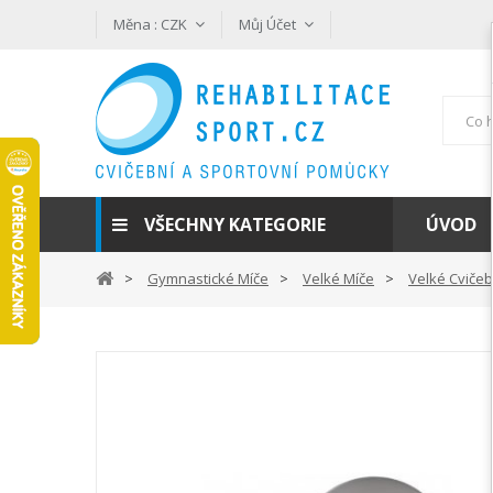
Měna :
CZK
Můj Účet
VŠECHNY KATEGORIE
ÚVOD
Gymnastické Míče
Velké Míče
Velké Cvičeb