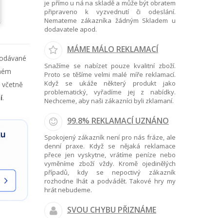
je přímo u ná na skladě a může být obratem
připraveno k vyzvednutí či odeslání.
Nemateme zákazníka žádným Skladem u
dodavatele apod.
MÁME MÁLO REKLAMACÍ
rodávané
Snažíme se nabízet pouze kvalitní zboží.
dném
Proto se těšíme velmi malé míře reklamací.
Když se ukáže některý produkt jako
n včetně
problematický, vyřadíme jej z nabídky.
í
.
Nechceme, aby naši zákazníci byli zklamaní.
99.8% REKLAMACÍ UZNÁNO
Spokojený zákazník není pro nás fráze, ale
denní praxe. Když se nějaká reklamace
přece jen vyskytne, vrátíme peníze nebo
vyměníme zboží vždy. Kromě ojedinělých
případů, kdy se nepoctivý zákazník
rozhodne lhát a podvádět. Takové hry my
hrát nebudeme.
SVOU CHYBU PŘIZNÁME