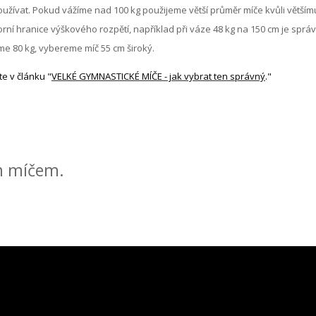
používat. Pokud vážíme nad 100 kg použijeme větší průměr míče kvůli větším
ní hranice výškového rozpětí, například při váze 48 kg na 150 cm je sprá
íme 80 kg, vybereme míč 55 cm široký.
e v článku "
VELKÉ GYMNASTICKÉ MÍČE - jak vybrat ten správný
."
m míčem.