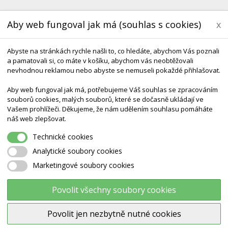
Aby web fungoval jak má (souhlas s cookies)
x
Abyste na stránkách rychle našli to, co hledáte, abychom Vás poznali
a pamatovali si, co máte v košíku, abychom vás neobtěžovali
nevhodnou reklamou nebo abyste se nemuseli pokaždé přihlašovat.
Aby web fungoval jak má, potřebujeme Váš souhlas se zpracováním
souborů cookies, malých souborů, které se dočasně ukládají ve
KONTAKT
DODÁNÍ A TERMÍNY CZ & SK
DÁRK
Vašem prohlížeči. Děkujeme, že nám udělením souhlasu pomáháte
náš web zlepšovat.
ní Míče
GYM Ball 85 Cm - Odolné ABS Provedení
Technické cookies
Analytické soubory cookies
Marketingové soubory cookies
GYM Ball 85 cm - odolné ABS
provedení
Povolit všechny soubory cookies
Povolit jen nezbytně nutné cookies
Výrobce:
Ostatní výrobci